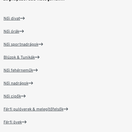
Női divat
Női órák
Női sportnadrágok
Blúzok & Tunikák
Női fehérneműk
Női nadrágok
Női cipők
Férfi pulóverek & melegítőfelsők
Férfi övek