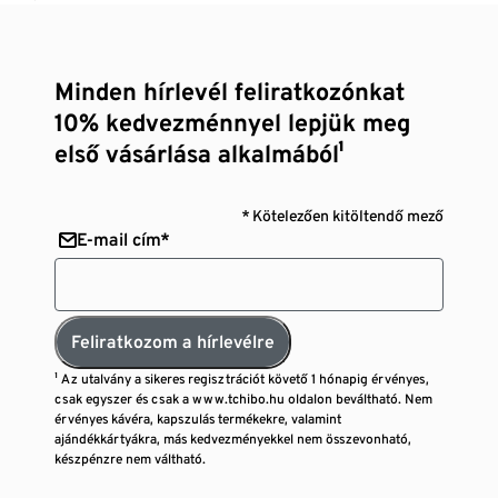
Minden hírlevél feliratkozónkat
10% kedvezménnyel lepjük meg
első vásárlása alkalmából¹
* Kötelezően kitöltendő mező
E-mail cím*
Feliratkozom a hírlevélre
¹ Az utalvány a sikeres regisztrációt követő 1 hónapig érvényes,
csak egyszer és csak a www.tchibo.hu oldalon beváltható. Nem
érvényes kávéra, kapszulás termékekre, valamint
ajándékkártyákra, más kedvezményekkel nem összevonható,
készpénzre nem váltható.