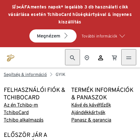
🛒✂️ÁFAmentes napok* legalább 3 db használati cikk
vásárlása esetén TchiboCard hűségkártyával & ingyenes
kiszállítás
Megnézem
További információk
Segítség & információ
GYIK
FELHASZNÁLÓI FIÓK &
TERMÉK INFORMÁCIÓK
TCHIBOCARD
& PANASZOK
Az én Tchibo-m
Kávé és kávéfőzők
TchiboCard
Ajándékkártyák
Tchibo alkalmazás
Panasz & garancia
ELŐSZÖR JÁR A