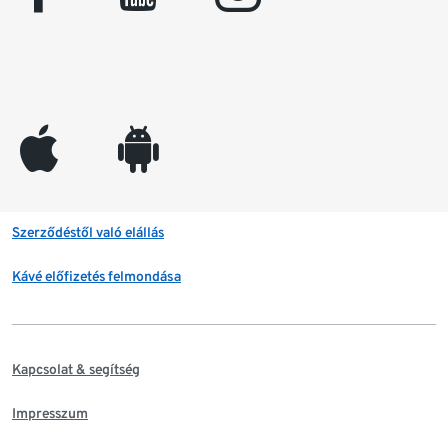
appleinc
android
Szerződéstől való elállás
Kávé előfizetés felmondása
Kapcsolat & segítség
Impresszum