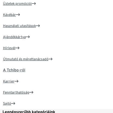
Üzletek promóciói
Kávébár
Használati utasítások
Ajándékkártya
Hírlevél
Útmutató és mérettanácsadó
A Tchibo-ról
Karrier
Fenntarthatóság
Sajtó
Legnépszerűbb kategóriáink