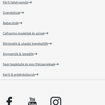
Férfi fehérneműk
Gyerekdivat
Babaruhák
Cafissimo modellek és színek
Bőröndök & utazási kiegészítők
Ágyneműk & lepedők
Sporteszközök és sportfelszerelések
Kerti & erkélybútorok
facebook
youtube
instagram