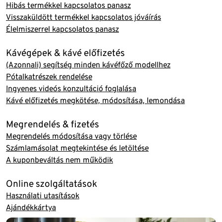
Hibás termékkel kapcsolatos panasz
Visszaküldött termékkel kapcsolatos jóváírás
Élelmiszerrel kapcsolatos panasz
Kávégépek & kávé előfizetés
(Azonnali) segítség minden kávéfőző modellhez
Pótalkatrészek rendelése
Ingyenes videós konzultáció foglalása
Kávé előfizetés megkötése, módosítása, lemondása
Megrendelés & fizetés
Megrendelés módosítása vagy törlése
Számlamásolat megtekintése és letöltése
A kuponbeváltás nem működik
Online szolgáltatások
Használati utasítások
Ajándékkártya