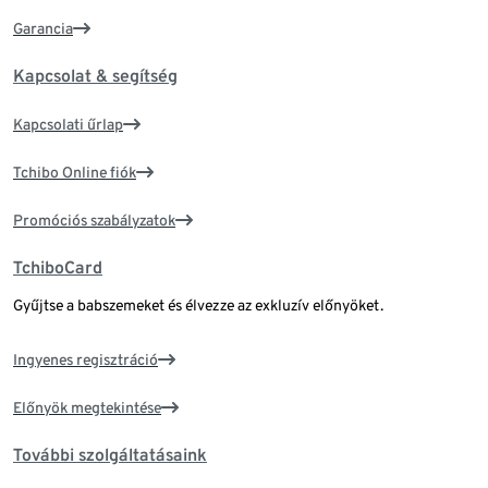
Garancia
Kapcsolat & segítség
Kapcsolati űrlap
Tchibo Online fiók
Promóciós szabályzatok
TchiboCard
Gyűjtse a babszemeket és élvezze az exkluzív előnyöket.
Ingyenes regisztráció
Előnyök megtekintése
További szolgáltatásaink