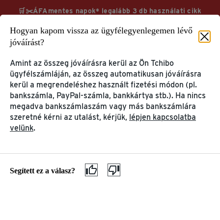
🛒✂️ÁFAmentes napok* legalább 3 db használati cikk
vásárlása esetén TchiboCard hűségkártyával & ingyenes
Hogyan kapom vissza az ügyfélegyenlegemen lévő
kiszállítás
jóváírást?
Megnézem
További információk
Amint az összeg jóváírásra kerül az Ön Tchibo
ügyfélszámláján, az összeg automatikusan jóváírásra
kerül a megrendeléshez használt fizetési módon (pl.
bankszámla, PayPal-számla, bankkártya stb.). Ha nincs
megadva bankszámlaszám vagy más bankszámlára
szeretné kérni az utalást, kérjük,
lépjen kapcsolatba
Segítség & információ
GYIK
velünk
.
FELHASZNÁLÓI FIÓK &
TERMÉK INFORMÁCIÓK
TCHIBOCARD
& PANASZOK
Az én Tchibo-m
Kávé és kávéfőzők
Segített ez a válasz?
TchiboCard
Ajándékkártyák
Tchibo alkalmazás
Panasz & garancia
ELŐSZÖR JÁR A