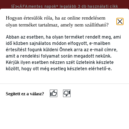
🛒✂️ÁFAmentes napok* legalább 3 db használati cikk
vásárlása esetén TchiboCard hűségkártyával & ingyenes
Hogyan értesülök róla, ha az online rendelésem
kiszállítás
olyan terméket tartalmaz, amely nem szállítható?
Megnézem
További információk
Abban az esetben, ha olyan terméket rendelt meg, ami
idő közben sajnálatos módon elfogyott, e-mailben
értesítést fogunk küldeni Önnek arra az e-mail címre,
amit a rendelési folyamat során megadott nekünk.
Kérjük ilyen esetben nézzen szét üzleteink készlete
között, hogy ott még esetleg készleten elérhető-e.
Segítség & információ
GYIK
FELHASZNÁLÓI FIÓK &
TERMÉK INFORMÁCIÓK
TCHIBOCARD
& PANASZOK
Segített ez a válasz?
Az én Tchibo-m
Kávé és kávéfőzők
TchiboCard
Ajándékkártyák
Tchibo alkalmazás
Panasz & garancia
ELŐSZÖR JÁR A