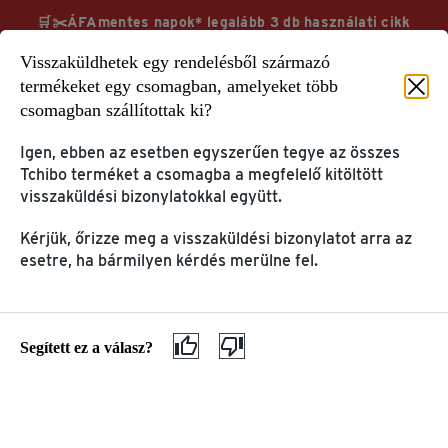
🛒✂️ÁFAmentes napok* legalább 3 db használati cikk
vásárlása esetén TchiboCard hűségkártyával & ingyenes
Visszaküldhetek egy rendelésből származó
kiszállítás
termékeket egy csomagban, amelyeket több
csomagban szállítottak ki?
Megnézem
További információk
Igen, ebben az esetben egyszerűen tegye az összes
Tchibo terméket a csomagba a megfelelő kitöltött
visszaküldési bizonylatokkal együtt.
Kérjük, őrizze meg a visszaküldési bizonylatot arra az
Segítség & információ
GYIK
esetre, ha bármilyen kérdés merülne fel.
FELHASZNÁLÓI FIÓK &
TERMÉK INFORMÁCIÓK
TCHIBOCARD
& PANASZOK
Az én Tchibo-m
Kávé és kávéfőzők
Segített ez a válasz?
TchiboCard
Ajándékkártyák
Tchibo alkalmazás
Panasz & garancia
ELŐSZÖR JÁR A