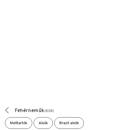
Fehérneműk
(808)
Melltartók
Alsók
Brazil alsók