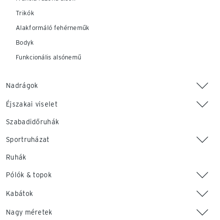
Trikók
Alakformáló fehérneműk
Bodyk
Funkcionális alsónemű
Nadrágok
Éjszakai viselet
Szabadidőruhák
Sportruházat
Ruhák
Pólók & topok
Kabátok
Nagy méretek