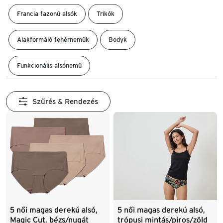
Francia fazonú alsók
Trikók
Alakformáló fehérneműk
Bodyk
Funkcionális alsónemű
Szűrés & Rendezés
5 női magas derekú alsó,
5 női magas derekú alsó,
Magic Cut, bézs/nugát
trópusi mintás/piros/zöld