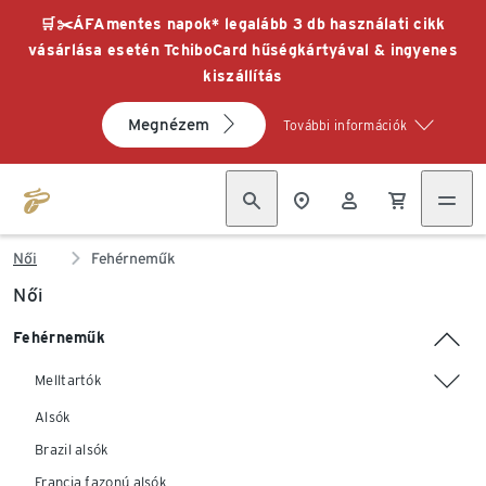
🛒✂️ÁFAmentes napok* legalább 3 db használati cikk
vásárlása esetén TchiboCard hűségkártyával & ingyenes
kiszállítás
Megnézem
További információk
Női
Fehérneműk
Női
Fehérneműk
Melltartók
Alsók
Brazil alsók
Francia fazonú alsók