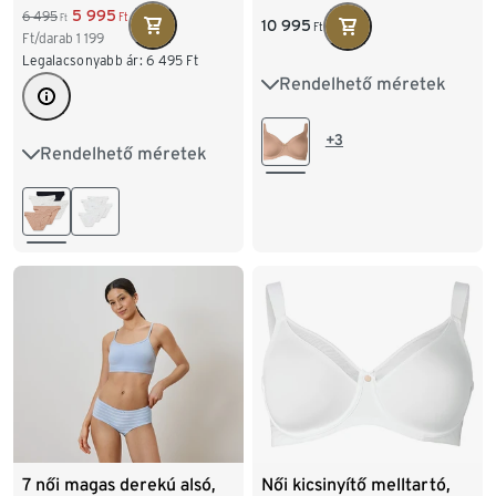
5 995
6 495
Ft
Ft
10 995
Ft
Ft/darab
1 199
Legalacsonyabb ár:
6 495
Ft
Rendelhető méretek
85D
85E
85F
90D
90E
90F
+3
Rendelhető méretek
S 36/38
M 40/42
95D
95E
100D
L 44/46
XL 48/50
100E
7 női magas derekú alsó,
Női kicsinyítő melltartó,