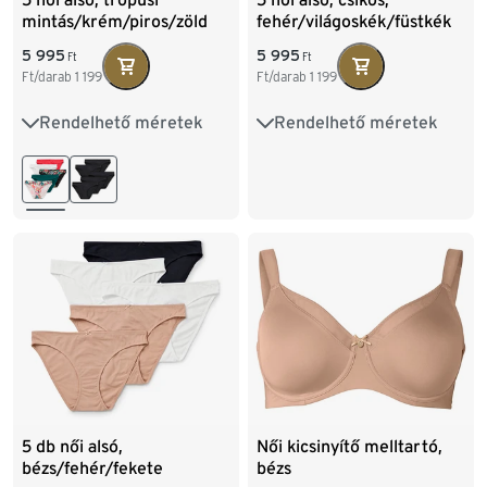
mintás/krém/piros/zöld
fehér/világoskék/füstkék
5 995
5 995
Ft
Ft
Ft/darab
1 199
Ft/darab
1 199
Rendelhető méretek
Rendelhető méretek
S 36/38
M 40/42
S 36/38
M 40/42
L 44/46
XL 48/50
L 44/46
XL 48/50
5 db női alsó,
Női kicsinyítő melltartó,
bézs/fehér/fekete
bézs