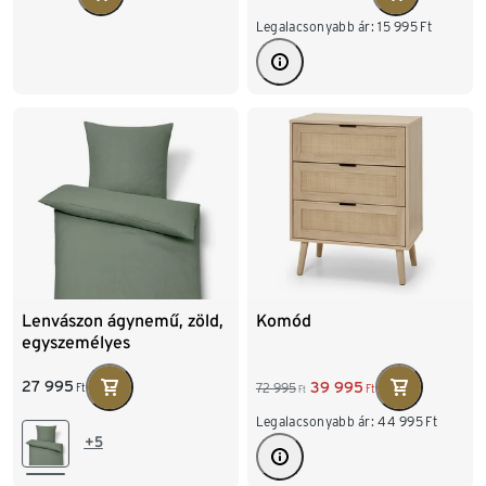
Legalacsonyabb ár:
15 995
Ft
Lenvászon ágynemű, zöld,
Komód
egyszemélyes
27 995
39 995
72 995
Ft
Ft
Ft
Legalacsonyabb ár:
44 995
Ft
+5