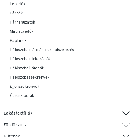
Lepedők
Párnák
Párnahuzatok
Matracvédők
Paplanok
Hálószobai tárolás és rendszerezés
Hálószobai dekorációk
Hálószobai lámpák
Hálószobaszekrények
Éjjeliszekrények
Ébresztőórák
Lakástextíliák
Fürdőszoba
Bútorok