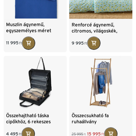
Muszlin ágynemű,
Renforcé ágynemű,
egyszemélyes méret
citromos, világoskék,
egyszemélyes
11 995
9 995
Ft
Ft
Összehajtható táska
Összecsukható fa
cipőkhöz, 6 rekeszes
ruhaállvány
4 495
15 995
25 995
Ft
Ft
Ft