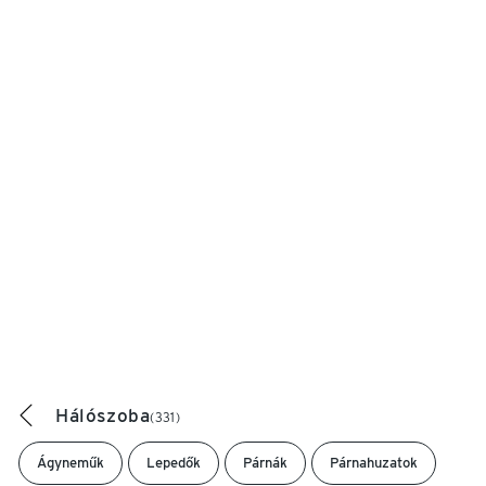
Hálószoba
(331)
Ágyneműk
Lepedők
Párnák
Párnahuzatok