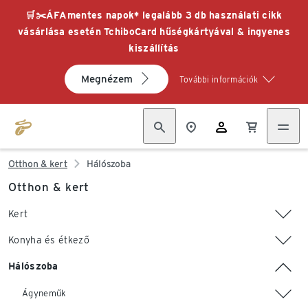
🛒✂️ÁFAmentes napok* legalább 3 db használati cikk
vásárlása esetén TchiboCard hűségkártyával & ingyenes
kiszállítás
Megnézem
További információk
Otthon & kert
Hálószoba
Otthon & kert
Kert
Konyha és étkező
Hálószoba
Ágyneműk