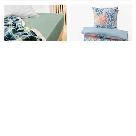
Renforcé ágynemű, korall
Gumis jersey lepedő,
mintás, világoskék,
kétszemélyes méret,
egyszemélyes
zsályazöld
9 995
8 995
9 995
Ft
Ft
Ft
Legalacsonyabb ár:
9 995
Ft
+2