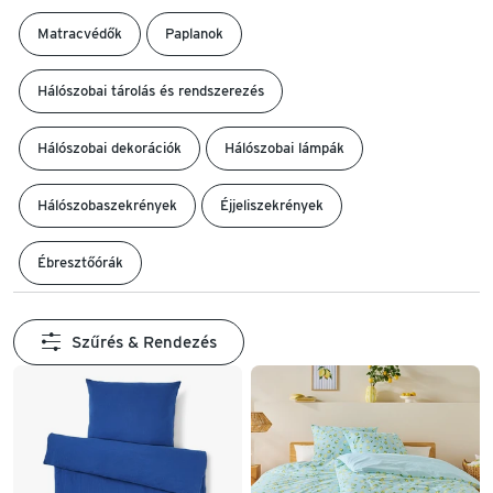
Matracvédők
Paplanok
Hálószobai tárolás és rendszerezés
Hálószobai dekorációk
Hálószobai lámpák
Hálószobaszekrények
Éjjeliszekrények
Ébresztőórák
Szűrés & Rendezés