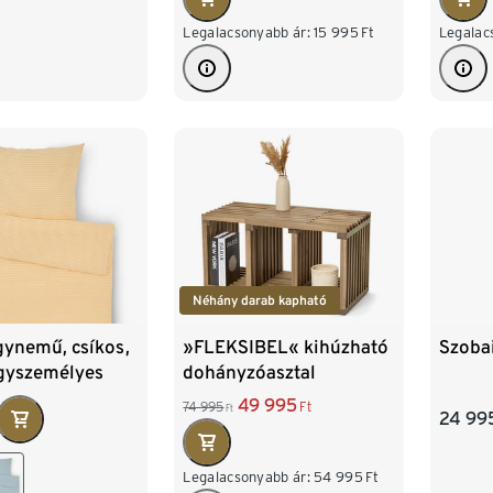
Legalacsonyabb ár:
15 995
Ft
Legalac
Néhány darab kapható
»FLEKSIBEL« kihúzható
gynemű, csíkos,
Szoba
dohányzóasztal
egyszemélyes
49 995
74 995
Ft
Ft
24 99
Legalacsonyabb ár:
54 995
Ft