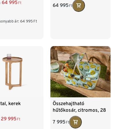
64 995
Ft
t
64 995
Ft
sonyabb ár:
64 995
Ft
tal, kerek
Összehajtható
hűtőkosár, citromos, 28
l
29 995
Ft
7 995
Ft