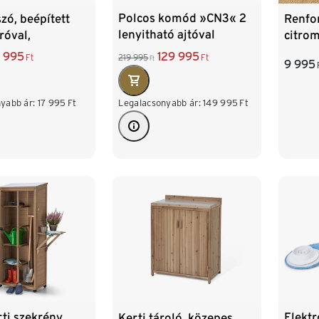
Polcos komód »CN3« 2
szó, beépített
Renfo
lenyitható ajtóval
róval,
citrom
th®-szal
egysz
129 995
7 995
219 995
Ft
Ft
Ft
9 995
Legalacsonyabb ár:
149 995
Ft
yabb ár:
17 995
Ft
ti szekrény
Elektr
Kerti tároló, közepes