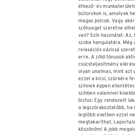
étkező- és munkaterületr
bútorokon is, amelyek he
magas polcok. Vagy akár 
szőnyeget szeretne elhel
van? Szín használat: Az,
szoba hangulatára. Még a
relaxációs oázissá szeret
erre. A zöld tónusok akti
csúcsteljesítmény elérés
olyan unalmas, mint azt g
ezzel a kicsi, szürkére f
színnek éppen ellentétes
színben valamivel kisebb
biztos: Egy rendezett la
a legszórakoztatóbb, ha
legtöbb esetben ezzel ne
megtakaríthat. Leportal
köszönöm! A jobb megoldá