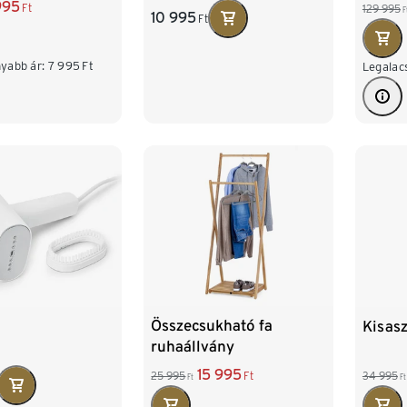
995
Ft
129 995
F
10 995
Ft
yabb ár:
7 995
Ft
Legalac
Összecsukható fa
Kisasz
ruhaállvány
15 995
25 995
Ft
34 995
Ft
Ft