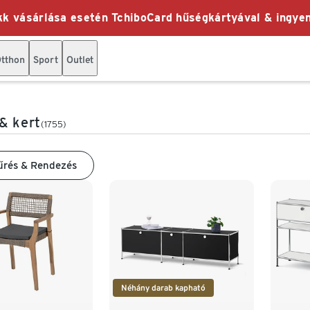
k vásárlása esetén TchiboCard hűségkártyával & ingyen
tthon
Sport
Outlet
& kert
(1755)
űrés & Rendezés
Néhány darab kapható