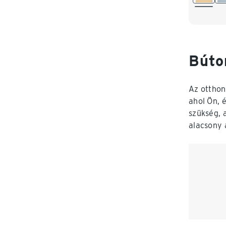
Búto
Az otthon
ahol Ön, 
szükség, 
alacsony á