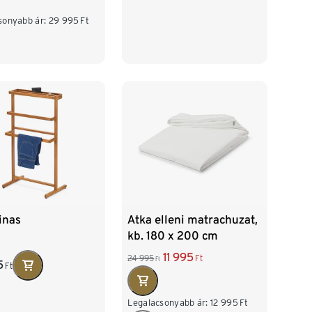
sonyabb ár:
29 995
Ft
inas
Atka elleni matrachuzat,
kb. 180 x 200 cm
11 995
24 995
Ft
Ft
5
Ft
Legalacsonyabb ár:
12 995
Ft