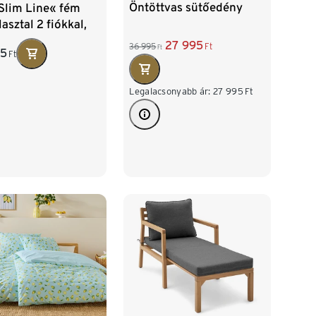
Öntöttvas sütőedény
Slim Line« fém
asztal 2 fiókkal,
27 995
36 995
Ft
Ft
95
Ft
Legalacsonyabb ár:
27 995
Ft