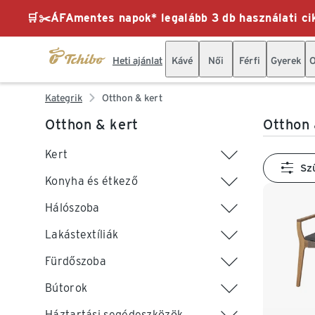
🛒✂️ÁFAmentes napok* legalább 3 db használati cik
Heti ajánlat
Kávé
Női
Férfi
Gyerek
O
Kategrik
Otthon & kert
Otthon & kert
Otthon 
Kert
Sz
Konyha és étkező
Hálószoba
Lakástextíliák
Fürdőszoba
Bútorok
Háztartási segédeszközök