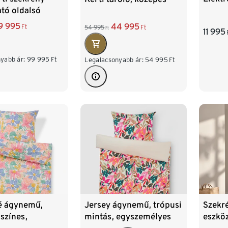
ató oldalsó
9 995
44 995
Ft
54 995
Ft
Ft
11 995
yabb ár:
99 995
Ft
Legalacsonyabb ár:
54 995
Ft
é ágynemű,
Jersey ágynemű, trópusi
Szekré
 színes,
mintás, egyszemélyes
eszkö
élyes