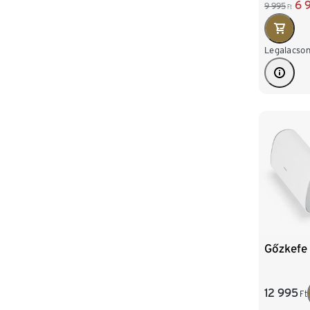
6 
9 995
Ft
Legalacson
Gőzkefe
12 995
Ft