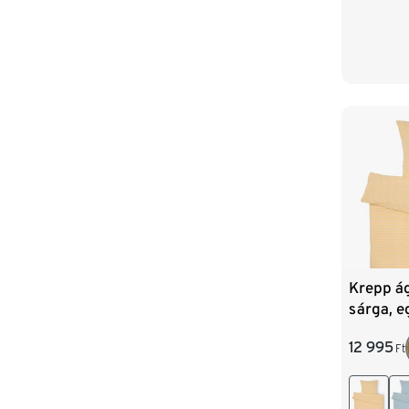
Krepp á
sárga, 
12 995
Ft