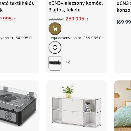
»CN3« alacsony komód,
ató textilhálós
»CN3 
3 ajtós, fekete
ék
konzol
fehér
259 995
9 995
299 995
Ft
Ft
Ft
169 9
Legalacsonyabb ár:
259 995
Ft
yabb ár:
54 995
Ft
+2