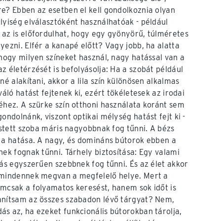
e? Ebben az esetben el kell gondolkoznia olyan
lyiség elválasztóként használhatóak - például
az is előfordulhat, hogy egy gyönyörű, túlméretes
yezni. Elfér a kanapé előtt? Vagy jobb, ha alatta
 hogy milyen színeket használ, nagy hatással van a
z életérzését is befolyásolja: Ha a szobát például
né alakítani, akkor a lila szín különösen alkalmas
váló hatást fejtenek ki, ezért tökéletesek az irodai
éhez. A szürke szín otthoni használata koránt sem
ondolnánk, viszont optikai mélység hatást fejt ki -
estett szoba máris nagyobbnak fog tűnni. A bézs
 a hatása. A nagy, és domináns bútorok ebben a
nek fognak tűnni. Tárhely biztosítása: Egy valami
kás egyszerűen szebbnek fog tűnni. És az élet akkor
 mindennek megvan a megfelelő helye. Mert a
mcsak a folyamatos keresést, hanem sok időt is
anítsam az összes szabadon lévő tárgyat? Nem,
s az, ha ezeket funkcionális bútorokban tárolja,