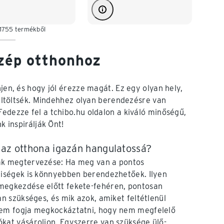
 1755 termékből
szép otthonhoz
njen, és hogy jól érezze magát. Ez egy olyan hely,
t eltöltsék. Mindehhez olyan berendezésre van
Fedezze fel a tchibo.hu oldalon a kiváló minőségű,
k inspirálják Önt!
 az otthona igazán hangulatossá?
ak megtervezése: Ha meg van a pontos
yiségek is könnyebben berendezhetőek. Ilyen
megkezdése előtt fekete-fehéren, pontosan
an szükséges, és mik azok, amiket feltétlenül
nem fogja megkockáztatni, hogy nem megfelelő
kat vásároljon. Egyszerre van szüksége ülő-,