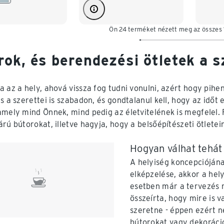
Ön 24 terméket nézett meg az összes
rok, és berendezési ötletek a 
a az a hely, ahová vissza fog tudni vonulni, azért hogy pihe
és a szerettei is szabadon, és gondtalanul kell, hogy az idő
amely mind Önnek, mind pedig az életvitelének is megfelel. 
rú bútorokat, illetve hagyja, hogy a belsőépítészeti ötletein
Hogyan válhat tehát
A helyiség koncepcióján
elképzelése, akkor a hel
esetben már a tervezés 
összeírta, hogy mire is v
szeretne - éppen ezért 
bútorokat vagy dekoráció