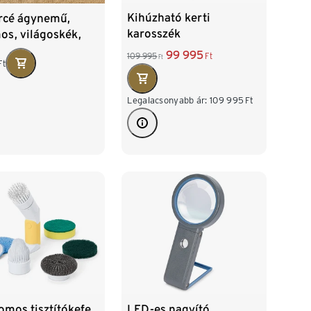
Kihúzható kerti
rcé ágynemű,
karosszék
os, világoskék,
emélyes
99 995
109 995
Ft
Ft
Ft
Legalacsonyabb ár:
109 995
Ft
omos tisztítókefe
LED-es nagyító