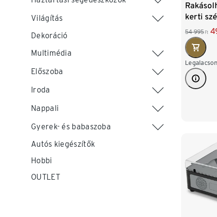
Rakásolh
kerti sz
Világítás
4
54 995
Ft
Dekoráció
Multimédia
Legalacson
Előszoba
Iroda
Nappali
Gyerek- és babaszoba
Autós kiegészítők
Hobbi
OUTLET