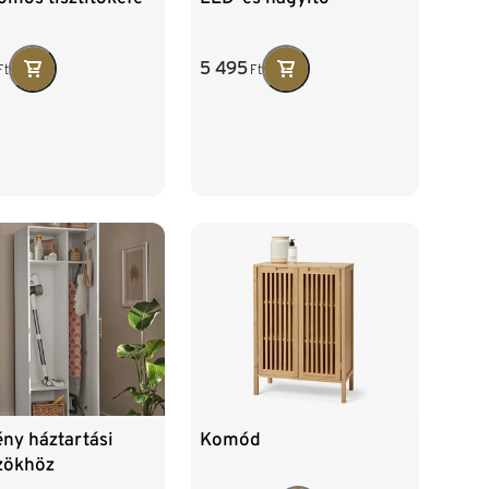
5 495
Ft
Ft
Komód
ny háztartási
zökhöz