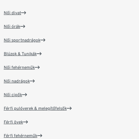
Női divat
Női órák
Női sportnadrágok
Blúzok & Tunikák
Női fehérneműk
Női nadrágok
Női cipők
Férfi pulóverek & melegítőfelsők
Férfi övek
Férfi fehérneműk