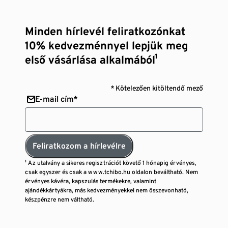
Minden hírlevél feliratkozónkat
10% kedvezménnyel lepjük meg
első vásárlása alkalmából¹
* Kötelezően kitöltendő mező
E-mail cím*
Feliratkozom a hírlevélre
¹ Az utalvány a sikeres regisztrációt követő 1 hónapig érvényes,
csak egyszer és csak a www.tchibo.hu oldalon beváltható. Nem
érvényes kávéra, kapszulás termékekre, valamint
ajándékkártyákra, más kedvezményekkel nem összevonható,
készpénzre nem váltható.