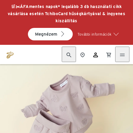
🛒✂️ÁFAmentes napok* legalább 3 db használati cikk
vásárlása esetén TchiboCard hűségkártyával & ingyenes
kiszállítás
Megnézem
További információk