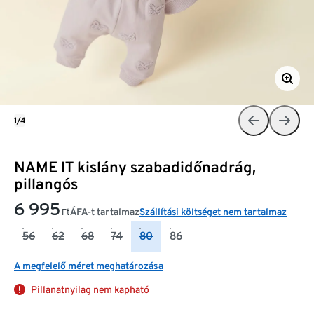
1/4
NAME IT kislány szabadidőnadrág,
pillangós
6 995
ÁFA-t tartalmaz
Szállítási költséget nem tartalmaz
Ft
56
62
68
74
80
86
A megfelelő méret meghatározása
Pillanatnyilag nem kapható