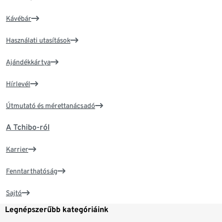
Kávébár
Használati utasítások
Ajándékkártya
Hírlevél
Útmutató és mérettanácsadó
A Tchibo-ról
Karrier
Fenntarthatóság
Sajtó
Legnépszerűbb kategóriáink