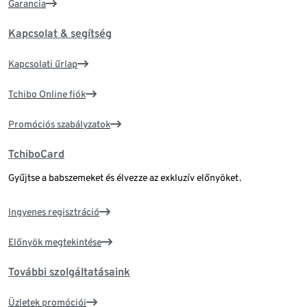
Garancia
Kapcsolat & segítség
Kapcsolati űrlap
Tchibo Online fiók
Promóciós szabályzatok
TchiboCard
Gyűjtse a babszemeket és élvezze az exkluzív előnyöket.
Ingyenes regisztráció
Előnyök megtekintése
További szolgáltatásaink
Üzletek promóciói