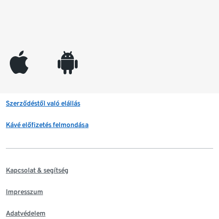
appleinc
android
Szerződéstől való elállás
Kávé előfizetés felmondása
Kapcsolat & segítség
Impresszum
Adatvédelem