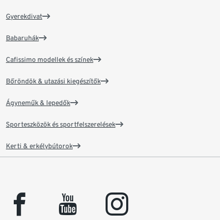
Gyerekdivat
Babaruhák
Cafissimo modellek és színek
Bőröndök & utazási kiegészítők
Ágyneműk & lepedők
Sporteszközök és sportfelszerelések
Kerti & erkélybútorok
facebook
youtube
instagram