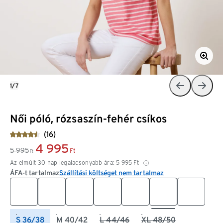
1/7
Női póló, rózsaszín-fehér csíkos
(16)
4 995
5 995
Ft
Ft
Az elmúlt 30 nap legalacsonyabb ára:
5 995
Ft
ÁFA-t tartalmaz
Szállítási költséget nem tartalmaz
S 36/38
M 40/42
L 44/46
XL 48/50