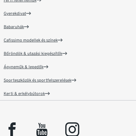
Férfi fehérneműk
Gyerekdivat
Babaruhák
Cafissimo modellek és színek
Bőröndök & utazási kiegészítők
Ágyneműk & lepedők
Sporteszközök és sportfelszerelések
Kerti & erkélybútorok
facebook
youtube
instagram