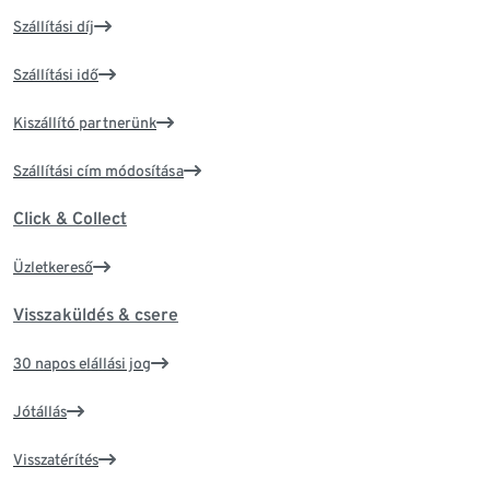
Szállítási díj
Szállítási idő
Kiszállító partnerünk
Szállítási cím módosítása
Click & Collect
Üzletkereső
Visszaküldés & csere
30 napos elállási jog
Jótállás
Visszatérítés