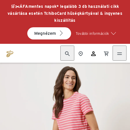
🛒✂️ÁFAmentes napok* legalább 3 db használati cikk
vásárlása esetén TchiboCard hűségkártyával & ingyenes
kiszállítás
Megnézem
További információk