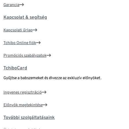
Garancia
Kapcsolat & segítség
Kapcsolati űrlap
Tchibo Online fiók
Promóciós szabályzatok
TchiboCard
Gyűjtse a babszemeket és élvezze az exkluzív előnyöket.
Ingyenes regisztráció
Előnyök megtekintése
További szolgáltatásaink