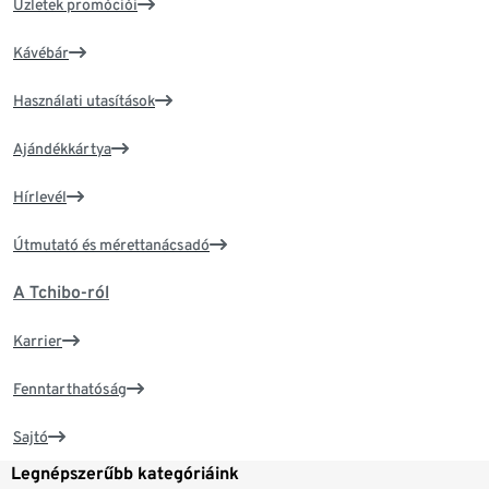
Üzletek promóciói
Kávébár
Használati utasítások
Ajándékkártya
Hírlevél
Útmutató és mérettanácsadó
A Tchibo-ról
Karrier
Fenntarthatóság
Sajtó
Legnépszerűbb kategóriáink