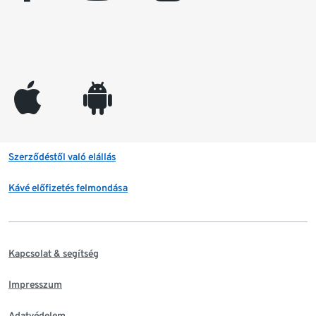
appleinc
android
Szerződéstől való elállás
Kávé előfizetés felmondása
Kapcsolat & segítség
Impresszum
Adatvédelem