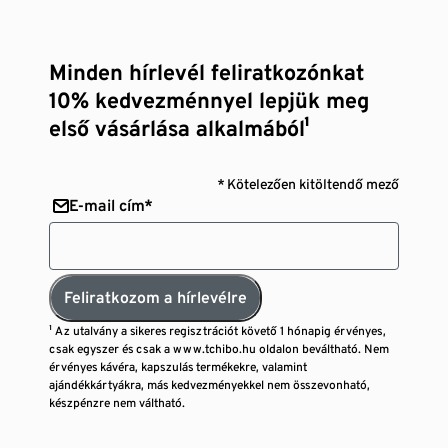
Minden hírlevél feliratkozónkat
10% kedvezménnyel lepjük meg
első vásárlása alkalmából¹
* Kötelezően kitöltendő mező
E-mail cím*
Feliratkozom a hírlevélre
¹ Az utalvány a sikeres regisztrációt követő 1 hónapig érvényes,
csak egyszer és csak a www.tchibo.hu oldalon beváltható. Nem
érvényes kávéra, kapszulás termékekre, valamint
ajándékkártyákra, más kedvezményekkel nem összevonható,
készpénzre nem váltható.