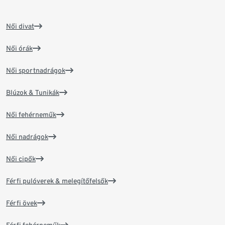
Női divat
Női órák
Női sportnadrágok
Blúzok & Tunikák
Női fehérneműk
Női nadrágok
Női cipők
Férfi pulóverek & melegítőfelsők
Férfi övek