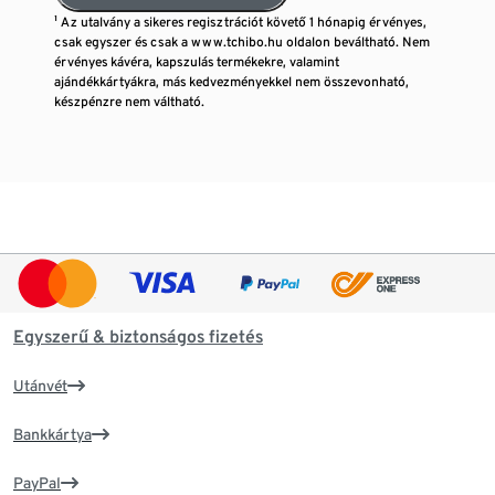
¹ Az utalvány a sikeres regisztrációt követő 1 hónapig érvényes,
csak egyszer és csak a www.tchibo.hu oldalon beváltható. Nem
érvényes kávéra, kapszulás termékekre, valamint
ajándékkártyákra, más kedvezményekkel nem összevonható,
készpénzre nem váltható.
Egyszerű & biztonságos fizetés
Utánvét
Bankkártya
PayPal