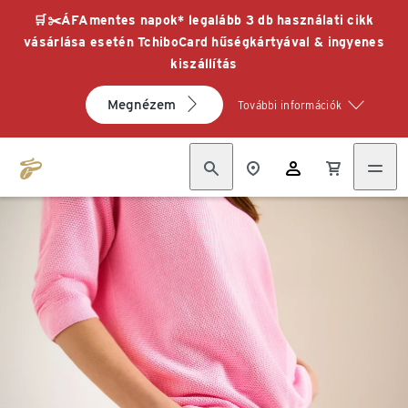
🛒✂️ÁFAmentes napok* legalább 3 db használati cikk
vásárlása esetén TchiboCard hűségkártyával & ingyenes
kiszállítás
Megnézem
További információk