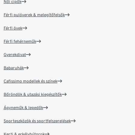
Női cipők
Férfi pulóverek & melegítőfelsők
Férfi övek
Férfi fehérneműk
Gyerekdivat
Babaruhák
Cafissimo modellek és színek
Bőröndök & utazási kiegészítők
Ágyneműk & lepedők
Sporteszközök és sportfelszerelések
Kerti & erkélybútorok