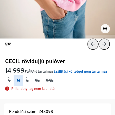
1/12
CECIL rövidujjú pulóver
14 999
ÁFA-t tartalmaz
Szállítási költséget nem tartalmaz
Ft
S
M
L
XL
XXL
Pillanatnyilag nem kapható
Rendelési szám: 243098