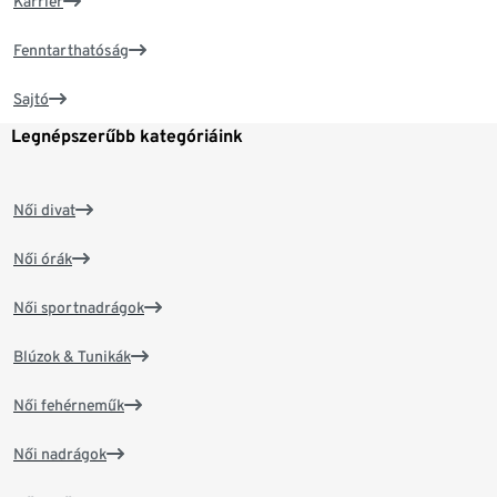
Karrier
Fenntarthatóság
Sajtó
Legnépszerűbb kategóriáink
Női divat
Női órák
Női sportnadrágok
Blúzok & Tunikák
Női fehérneműk
Női nadrágok