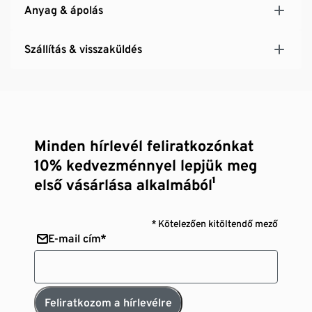
Anyag & ápolás
Szállítás & visszaküldés
Minden hírlevél feliratkozónkat
10% kedvezménnyel lepjük meg
első vásárlása alkalmából¹
* Kötelezően kitöltendő mező
E-mail cím*
Feliratkozom a hírlevélre