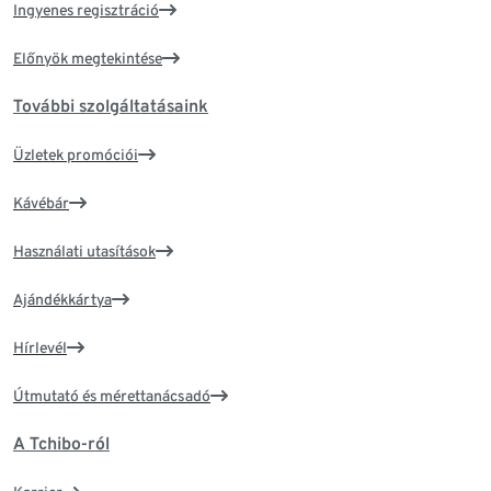
Ingyenes regisztráció
Előnyök megtekintése
További szolgáltatásaink
Üzletek promóciói
Kávébár
Használati utasítások
Ajándékkártya
Hírlevél
Útmutató és mérettanácsadó
A Tchibo-ról