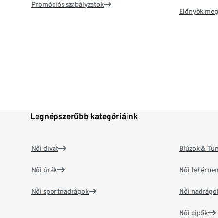
Promóciós szabályzatok
Előnyök meg
Legnépszerűbb kategóriáink
Női divat
Blúzok & Tun
Női órák
Női fehérne
Női sportnadrágok
Női nadrágo
Női cipők