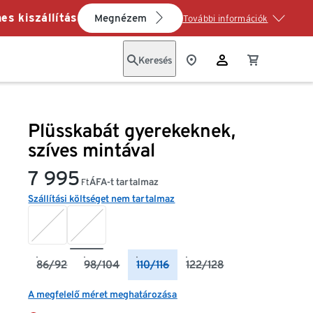
es kiszállítás
Megnézem
További információk
Keresés
Plüsskabát gyerekeknek,
szíves mintával
7 995
ÁFA-t tartalmaz
Ft
Szállítási költséget nem tartalmaz
86/92
98/104
110/116
122/128
A megfelelő méret meghatározása