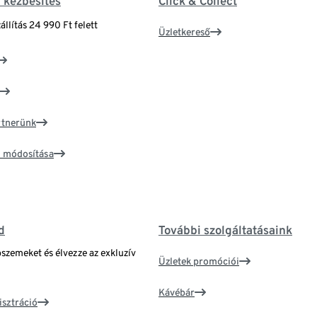
& kézbesítés
Click & Collect
állítás 24 990 Ft felett
Üzletkereső
artnerünk
ím módosítása
d
További szolgáltatásaink
bszemeket és élvezze az exkluzív
Üzletek promóciói
Kávébár
isztráció