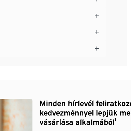
Minden hírlevél feliratko
kedvezménnyel lepjük me
vásárlása alkalmából¹