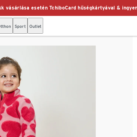
k vásárlása esetén TchiboCard hűségkártyával & ingyen
tthon
Sport
Outlet