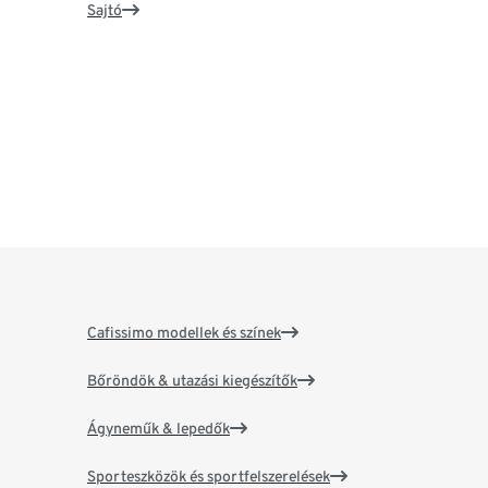
Sajtó
Cafissimo modellek és színek
Bőröndök & utazási kiegészítők
Ágyneműk & lepedők
Sporteszközök és sportfelszerelések