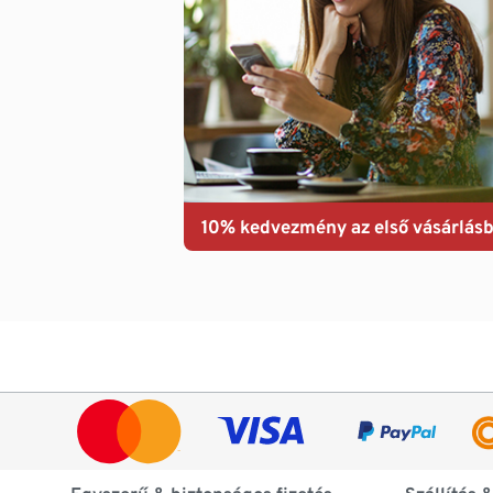
10% kedvezmény az első vásárlásb