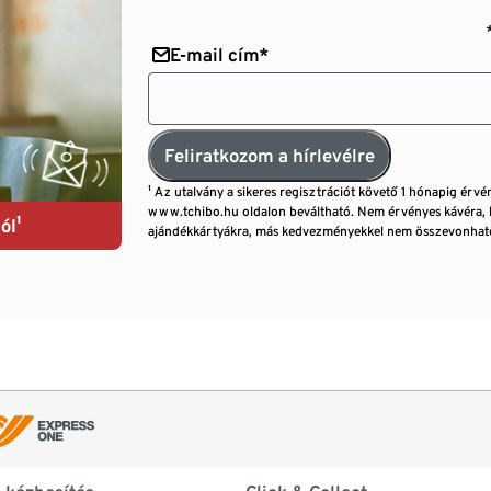
E-mail cím*
Feliratkozom a hírlevélre
¹ Az utalvány a sikeres regisztrációt követő 1 hónapig érvé
www.tchibo.hu oldalon beváltható. Nem érvényes kávéra, 
ól¹
ajándékkártyákra, más kedvezményekkel nem összevonható