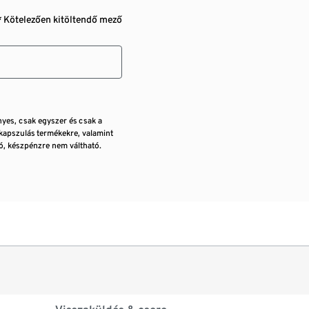
* Kötelezően kitöltendő mező
nyes, csak egyszer és csak a
kapszulás termékekre, valamint
, készpénzre nem váltható.