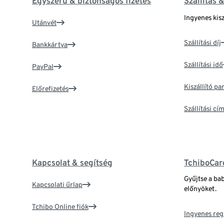
Egyszerű & biztonságos fizetés
Szállítás 
Ingyenes kisz
Utánvét
Szállítási díj
Bankkártya
Szállítási idő
PayPal
Kiszállító p
Előrefizetés
Szállítási c
Kapcsolat & segítség
TchiboCar
Gyűjtse a ba
Kapcsolati űrlap
előnyöket.
Tchibo Online fiók
Ingyenes reg