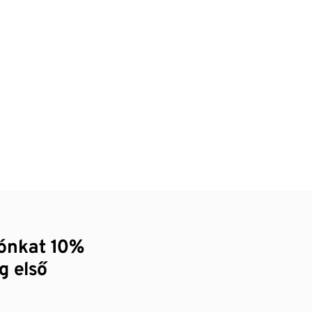
zónkat 10%
g első