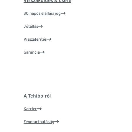
Visszaküldés & csere
30 napos elállási jog
Jótállás
Visszatérítés
Garancia
A Tchibo-ról
Karrier
Fenntarthatóság