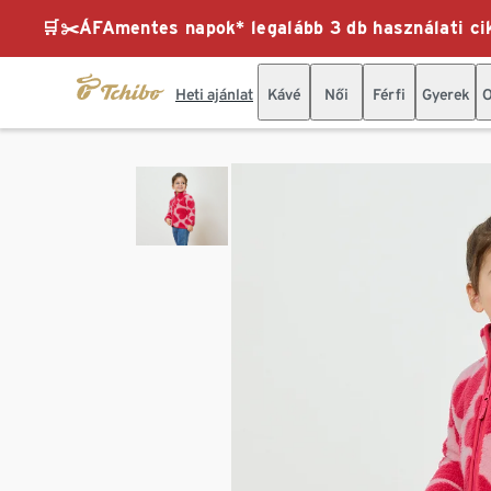
🛒✂️ÁFAmentes napok* legalább 3 db használati cik
Heti ajánlat
Kávé
Női
Férfi
Gyerek
O