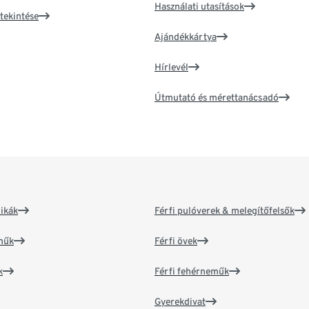
Használati utasítások
tekintése
Ajándékkártya
Hírlevél
Útmutató és mérettanácsadó
ikák
Férfi pulóverek & melegítőfelsők
műk
Férfi övek
k
Férfi fehérneműk
Gyerekdivat