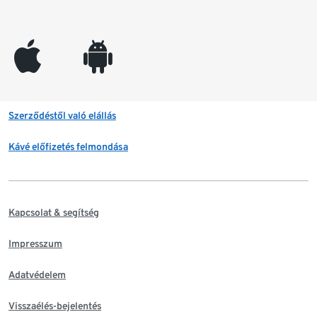
appleinc
android
Szerződéstől való elállás
Kávé előfizetés felmondása
Kapcsolat & segítség
Impresszum
Adatvédelem
Visszaélés-bejelentés