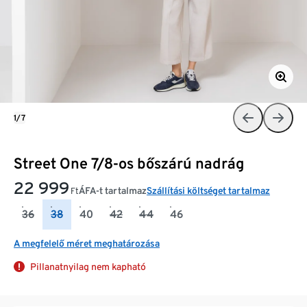
1/7
Street One 7/8-os bőszárú nadrág
22 999
ÁFA-t tartalmaz
Szállítási költséget tartalmaz
Ft
36
38
40
42
44
46
A megfelelő méret meghatározása
Pillanatnyilag nem kapható