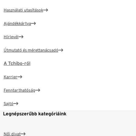
Használati utasítások
Ajándékkártya
Hírlevél
Útmutató és mérettanácsadó
A Tchibo-ról
Karrier
Fenntarthatóság
Sajtó
Legnépszerűbb kategóriáink
Női divat