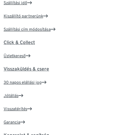
Szállítási idő
Kiszállító partnerünk
Szállítási cím módosítása
Click & Collect
Üzletkereső
Visszaküldés & csere
30 napos elállási jog
Jótállás
Visszatérítés
Garancia