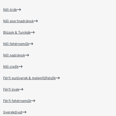
Női órák
Női sportnadrágok
Blúzok & Tunikák
Női fehérneműk
Női nadrágok
Női cipők
Férfi pulóverek & melegítőfelsők
Férfi övek
Férfi fehérneműk
Gyerekdivat