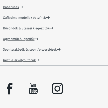
Babaruhák
Cafissimo modellek és színek
Bőröndök & utazási kiegészítők
Ágyneműk & lepedők
Sporteszközök és sportfelszerelések
Kerti & erkélybútorok
facebook
youtube
instagram