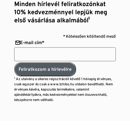
Minden hírlevél feliratkozónkat
10% kedvezménnyel lepjük meg
első vásárlása alkalmából¹
* Kötelezően kitöltendő mező
E-mail cím*
Feliratkozom a hírlevélre
¹ Az utalvány a sikeres regisztrációt követő 1 hónapig érvényes,
csak egyszer és csak a www.tchibo.hu oldalon beváltható. Nem
érvényes kávéra, kapszulás termékekre, valamint
ajándékkártyákra, más kedvezményekkel nem összevonható,
készpénzre nem váltható.