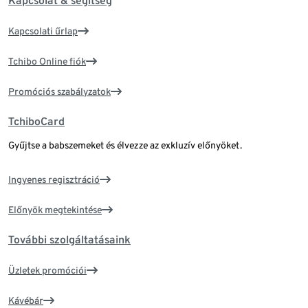
Kapcsolat & segítség
Kapcsolati űrlap
Tchibo Online fiók
Promóciós szabályzatok
TchiboCard
Gyűjtse a babszemeket és élvezze az exkluzív előnyöket.
Ingyenes regisztráció
Előnyök megtekintése
További szolgáltatásaink
Üzletek promóciói
Kávébár