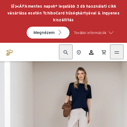
🛒✂️ÁFAmentes napok* legalább 3 db használati cikk
vásárlása esetén TchiboCard hűségkártyával & ingyenes
kiszállítás
Megnézem
További információk