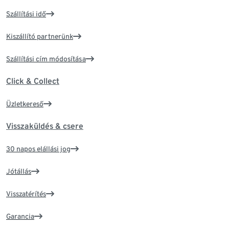
Szállítási idő
Kiszállító partnerünk
Szállítási cím módosítása
Click & Collect
Üzletkereső
Visszaküldés & csere
30 napos elállási jog
Jótállás
Visszatérítés
Garancia