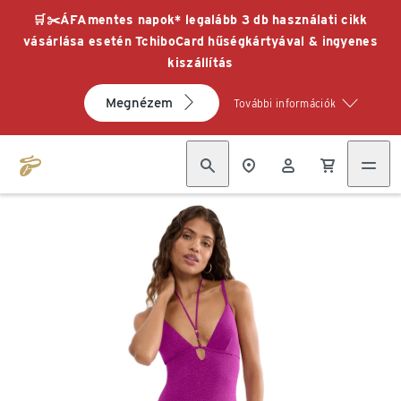
🛒✂️ÁFAmentes napok* legalább 3 db használati cikk
vásárlása esetén TchiboCard hűségkártyával & ingyenes
kiszállítás
Megnézem
További információk