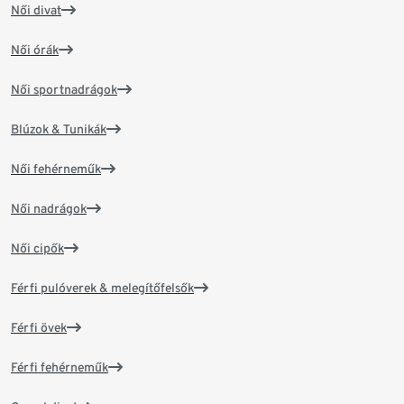
Női divat
Női órák
Női sportnadrágok
Blúzok & Tunikák
Női fehérneműk
Női nadrágok
Női cipők
Férfi pulóverek & melegítőfelsők
Férfi övek
Férfi fehérneműk