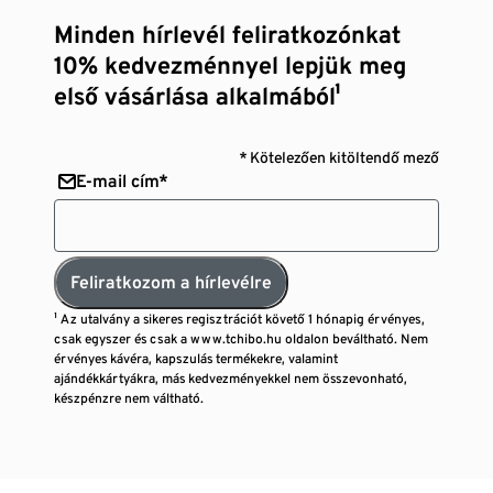
Minden hírlevél feliratkozónkat
10% kedvezménnyel lepjük meg
első vásárlása alkalmából¹
* Kötelezően kitöltendő mező
E-mail cím*
Feliratkozom a hírlevélre
¹ Az utalvány a sikeres regisztrációt követő 1 hónapig érvényes,
csak egyszer és csak a www.tchibo.hu oldalon beváltható. Nem
érvényes kávéra, kapszulás termékekre, valamint
ajándékkártyákra, más kedvezményekkel nem összevonható,
készpénzre nem váltható.