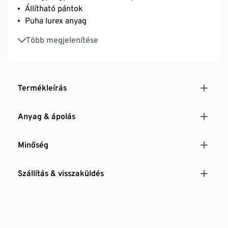
Állítható pántok
Puha lurex anyag
Ez a termék legalább 54% GRS minősített
Több megjelenítése
újrahasznosított poliamidot tartalmaz, a minősítést
az Ecocert Greenlife végezte, licencszám 262425
Termékleírás
Anyag & ápolás
Minőség
Szállítás & visszaküldés