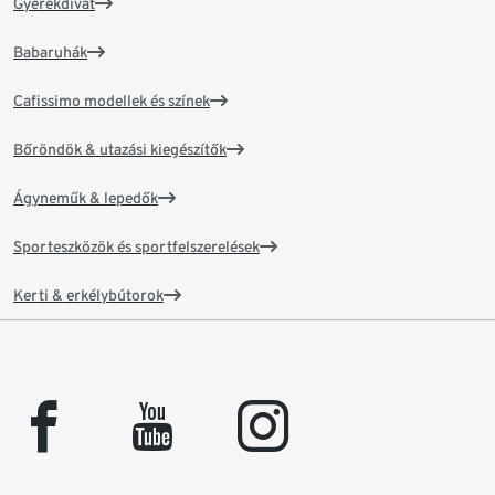
Gyerekdivat
Babaruhák
Cafissimo modellek és színek
Bőröndök & utazási kiegészítők
Ágyneműk & lepedők
Sporteszközök és sportfelszerelések
Kerti & erkélybútorok
facebook
youtube
instagram