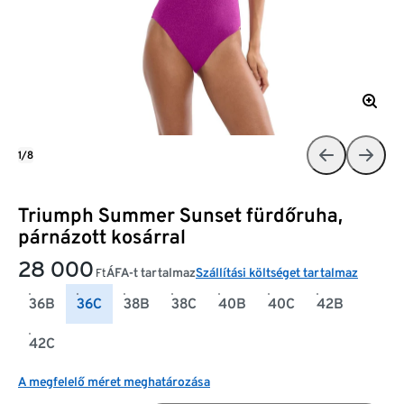
1/8
Triumph Summer Sunset fürdőruha,
párnázott kosárral
28 000
ÁFA-t tartalmaz
Szállítási költséget tartalmaz
Ft
36B
36C
38B
38C
40B
40C
42B
42C
A megfelelő méret meghatározása