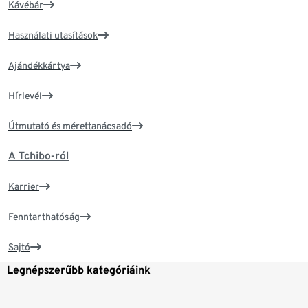
Kávébár
Használati utasítások
Ajándékkártya
Hírlevél
Útmutató és mérettanácsadó
A Tchibo-ról
Karrier
Fenntarthatóság
Sajtó
Legnépszerűbb kategóriáink