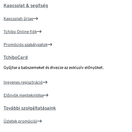
Kapcsolat & segítség
Kapcsolati űrlap
Tchibo Online fiók
Promóciós szabályzatok
TchiboCard
Gyűjtse a babszemeket és élvezze az exkluzív előnyöket.
Ingyenes regisztráció
Előnyök megtekintése
További szolgáltatásaink
Üzletek promóciói