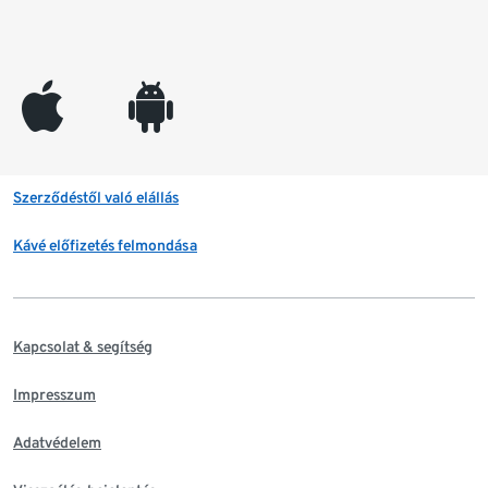
appleinc
android
Szerződéstől való elállás
Kávé előfizetés felmondása
Kapcsolat & segítség
Impresszum
Adatvédelem