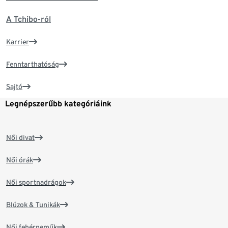
A Tchibo-ról
Karrier
Fenntarthatóság
Sajtó
Legnépszerűbb kategóriáink
Női divat
Női órák
Női sportnadrágok
Blúzok & Tunikák
Női fehérneműk