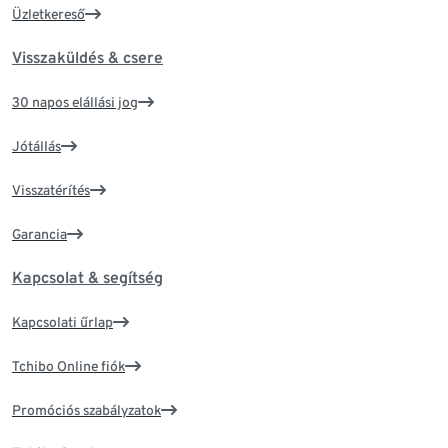
Üzletkereső
Visszaküldés & csere
30 napos elállási jog
Jótállás
Visszatérítés
Garancia
Kapcsolat & segítség
Kapcsolati űrlap
Tchibo Online fiók
Promóciós szabályzatok