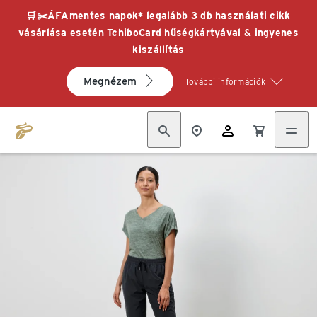
🛒✂️ÁFAmentes napok* legalább 3 db használati cikk
vásárlása esetén TchiboCard hűségkártyával & ingyenes
kiszállítás
Megnézem
További információk