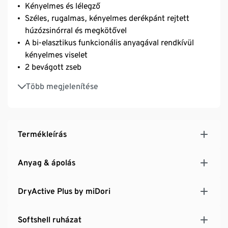
Kényelmes és lélegző
Széles, rugalmas, kényelmes derékpánt rejtett
húzózsinórral és megkötővel
A bi-elasztikus funkcionális anyagával rendkívül
kényelmes viselet
2 bevágott zseb
Kis hasítékok a nadrágszár alján
Több megjelenítése
Újrahasznosított anyaggal
Termékleírás
Anyag & ápolás
DryActive Plus by miDori
Softshell ruházat