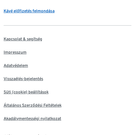
Kávé előfizetés felmondása
Kapcsolat & segítség
Impresszum
Adatvédelem
Visszaélés-bejelentés
Süti (cookie) beállítások
Általános Szerződési Feltételek
Akadálymentességi nyilatkozat