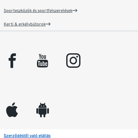
Sporteszközök és sportfelszerelések
Kerti & erkélybútorok
facebook
youtube
instagram
appleinc
android
Szerződéstől való elállás