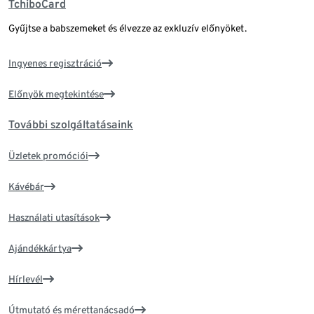
TchiboCard
Gyűjtse a babszemeket és élvezze az exkluzív előnyöket.
Ingyenes regisztráció
Előnyök megtekintése
További szolgáltatásaink
Üzletek promóciói
Kávébár
Használati utasítások
Ajándékkártya
Hírlevél
Útmutató és mérettanácsadó