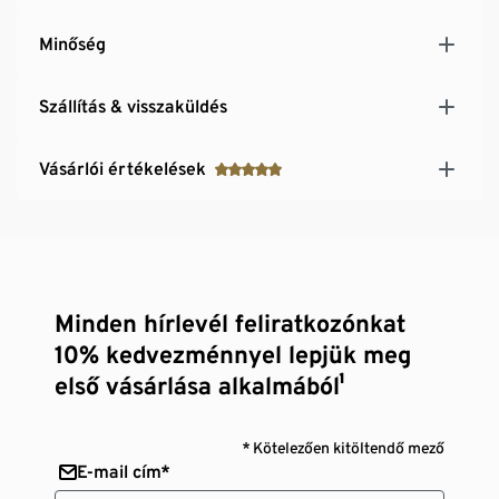
Minőség
Szállítás & visszaküldés
Vásárlói értékelések
Minden hírlevél feliratkozónkat
10% kedvezménnyel lepjük meg
első vásárlása alkalmából¹
* Kötelezően kitöltendő mező
E-mail cím*