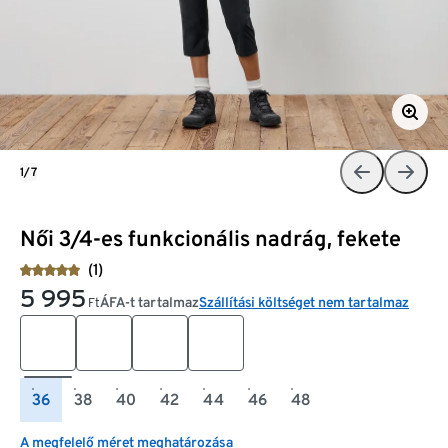
1/7
Női 3/4-es funkcionális nadrág, fekete
(1)
5 995
ÁFA-t tartalmaz
Szállítási költséget nem tartalmaz
Ft
36
38
40
42
44
46
48
A megfelelő méret meghatározása