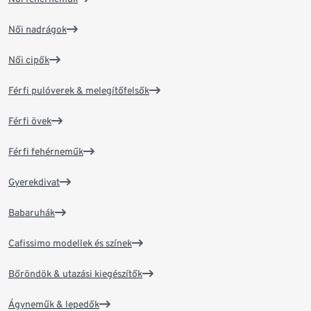
Női nadrágok
Női cipők
Férfi pulóverek & melegítőfelsők
Férfi övek
Férfi fehérneműk
Gyerekdivat
Babaruhák
Cafissimo modellek és színek
Bőröndök & utazási kiegészítők
Ágyneműk & lepedők