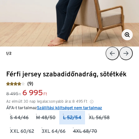
1/2
Férfi jersey szabadidőnadrág, sötétkék
(9)
6 995
8 495
Ft
Ft
Az elmúlt 30 nap legalacsonyabb ára:
8 495
Ft
ÁFA-t tartalmaz
Szállítási költséget nem tartalmaz
S 44/46
M 48/50
L 52/54
XL 56/58
XXL 60/62
3XL 64/66
4XL 68/70