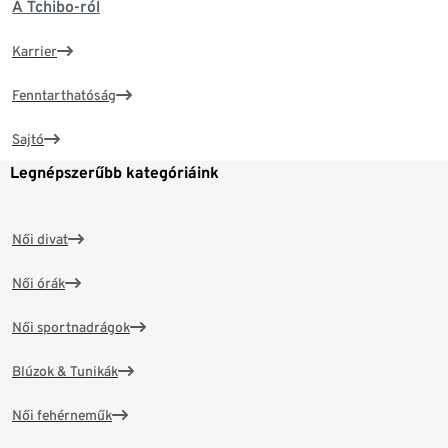
A Tchibo-ról
Karrier
Fenntarthatóság
Sajtó
Legnépszerűbb kategóriáink
Női divat
Női órák
Női sportnadrágok
Blúzok & Tunikák
Női fehérneműk