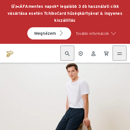
🛒✂️ÁFAmentes napok* legalább 3 db használati cikk
vásárlása esetén TchiboCard hűségkártyával & ingyenes
kiszállítás
Megnézem
További információk