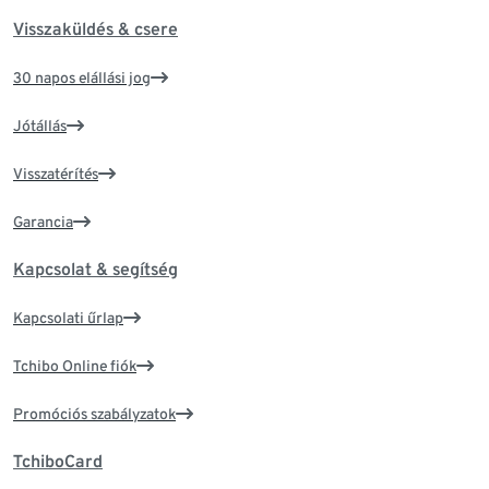
Visszaküldés & csere
30 napos elállási jog
Jótállás
Visszatérítés
Garancia
Kapcsolat & segítség
Kapcsolati űrlap
Tchibo Online fiók
Promóciós szabályzatok
TchiboCard