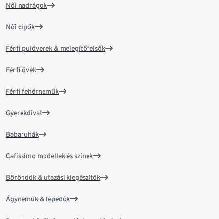
Női nadrágok
Női cipők
Férfi pulóverek & melegítőfelsők
Férfi övek
Férfi fehérneműk
Gyerekdivat
Babaruhák
Cafissimo modellek és színek
Bőröndök & utazási kiegészítők
Ágyneműk & lepedők