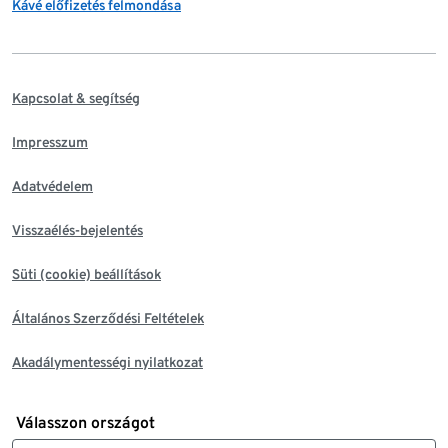
Kávé előfizetés felmondása
Kapcsolat & segítség
Impresszum
Adatvédelem
Visszaélés-bejelentés
Süti (cookie) beállítások
Általános Szerződési Feltételek
Akadálymentességi nyilatkozat
Válasszon országot