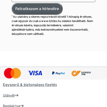
Feliratkozom a hírlevélre
¹ Az utalvány a sikeres regisztrációt követő 1 hónapig érvényes,
csak egyszer és csak a www.tchibo.hu oldalon beváltható. Nem
érvényes kávéra, kapszulás termékekre, valamint
ajándékkártyákra, más kedvezményekkel nem összevonható,
készpénzre nem váltható.
Egyszerű & biztonságos fizetés
Utánvét
Bankkártya