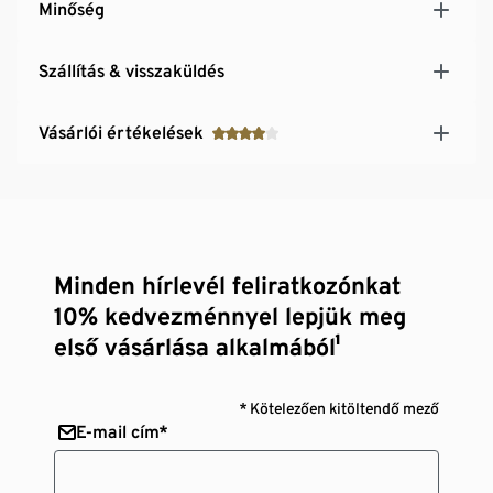
Minőség
Szállítás & visszaküldés
Vásárlói értékelések
Minden hírlevél feliratkozónkat
10% kedvezménnyel lepjük meg
első vásárlása alkalmából¹
* Kötelezően kitöltendő mező
E-mail cím*