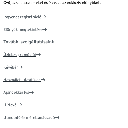
Gyűjtse a babszemeket és élvezze az exkluzív előnyöket.
Ingyenes regisztráció
Előnyök megtekintése
További szolgáltatásaink
Üzletek promóciói
Kávébár
Használati utasítások
Ajándékkártya
Hírlevél
Útmutató és mérettanácsadó