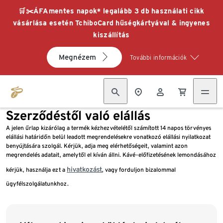
🛒✂️ÁFAmentes napok* legalább 3 db használati cikk
vásárlása esetén TchiboCard hűségkártyával & ingyenes
kiszállítás
Megnézem
További információk
Szerződéstől való elállás
A jelen űrlap kizárólag a termék kézhezvételétől számított 14 napos törvényes
elállási határidőn belül leadott megrendelésekre vonatkozó elállási nyilatkozat
benyújtására szolgál. Kérjük, adja meg elérhetőségeit, valamint azon
megrendelés adatait, amelytől el kíván állni. Kávé-előfizetésének lemondásához
hivatkozást
kérjük, használja ezt a
, vagy forduljon bizalommal
ügyfélszolgálatunkhoz.