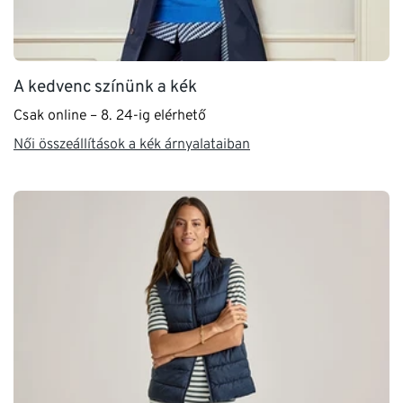
A kedvenc színünk a kék
Csak online – 8. 24-ig elérhető
Női összeállítások a kék árnyalataiban