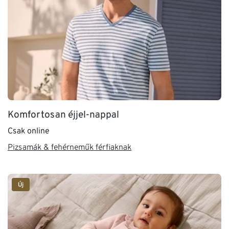
Komfortosan éjjel-nappal
Csak online
Pizsamák & fehérneműk férfiaknak
Új