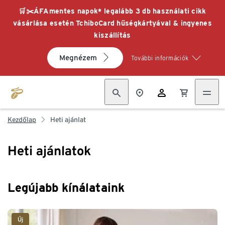
🛒✂️ÁFAmentes napok* legalább 3 db használati cikk
vásárlása esetén TchiboCard hűségkártyával & ingyenes
kiszállítás
Megnézem
További információk
Kezdőlap
Heti ajánlat
Heti ajánlatok
Legújabb kínálataink
Új