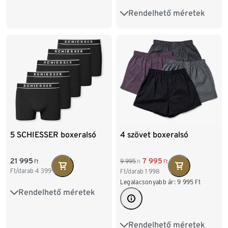
XL/7
XXL/8
Rendelhető méretek
S/4
M/5
L/6
XL/7
XXL/8
5 SCHIESSER boxeralsó
4 szövet boxeralsó
21 995
7 995
9 995
Ft
Ft
Ft
Ft/darab
4 399
Ft/darab
1 998
Legalacsonyabb ár:
9 995
Ft
Rendelhető méretek
S/4
M/5
L/6
XL/7
XXL/8
Rendelhető méretek
S/4
M/5
L/6