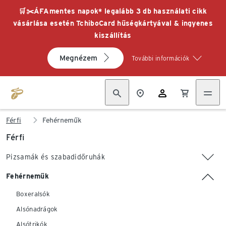
🛒✂️ÁFAmentes napok* legalább 3 db használati cikk
vásárlása esetén TchiboCard hűségkártyával & ingyenes
kiszállítás
Megnézem
További információk
Férfi
Fehérneműk
Férfi
Pizsamák és szabadidőruhák
Fehérneműk
Boxeralsók
Alsónadrágok
Alsótrikók