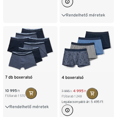
XL/7
XXL/8
Rendelhető méretek
S/4
M/5
L/6
XL/7
XXL/8
3XL/9
4XL/10
7 db boxeralsó
4 boxeralsó
10 995
4 995
7 995
Ft
Ft
Ft
Ft/darab
1 570
Ft/darab
1 248
Legalacsonyabb ár:
5 495
Ft
Rendelhető méretek
S/4
M/5
L/6