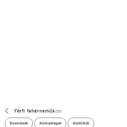
Férfi fehérneműk
(131)
Boxeralsók
Alsónadrágok
Alsótrikók