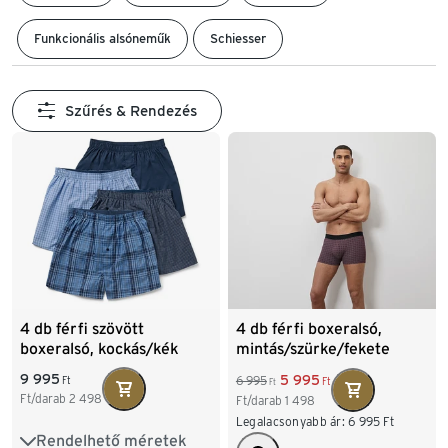
Funkcionális alsóneműk
Schiesser
Szűrés & Rendezés
4 db férfi szövött
4 db férfi boxeralsó,
boxeralsó, kockás/kék
mintás/szürke/fekete
9 995
5 995
6 995
Ft
Ft
Ft
Ft/darab
2 498
Ft/darab
1 498
Legalacsonyabb ár:
6 995
Ft
Rendelhető méretek
S/4
M/5
L/6