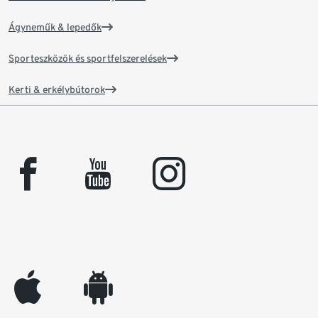
Ágyneműk & lepedők
Sporteszközök és sportfelszerelések
Kerti & erkélybútorok
facebook
youtube
instagram
appleinc
android