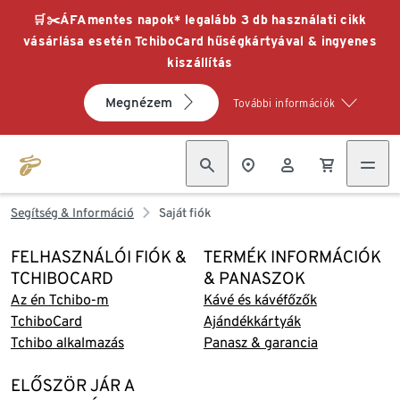
🛒✂️ÁFAmentes napok* legalább 3 db használati cikk
vásárlása esetén TchiboCard hűségkártyával & ingyenes
kiszállítás
Megnézem
További információk
Segítség & Információ
Saját fiók
FELHASZNÁLÓI FIÓK &
TERMÉK INFORMÁCIÓK
TCHIBOCARD
& PANASZOK
Az én Tchibo-m
Kávé és kávéfőzők
TchiboCard
Ajándékkártyák
Tchibo alkalmazás
Panasz & garancia
ELŐSZÖR JÁR A