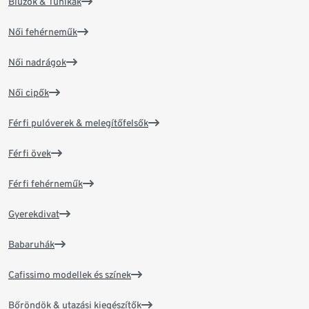
Blúzok & Tunikák
Női fehérneműk
Női nadrágok
Női cipők
Férfi pulóverek & melegítőfelsők
Férfi övek
Férfi fehérneműk
Gyerekdivat
Babaruhák
Cafissimo modellek és színek
Bőröndök & utazási kiegészítők