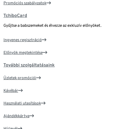
Promóciós szabályzatok
TchiboCard
Gyűjtse a babszemeket és élvezze az exkluzív előnyöket.
Ingyenes regisztráció
Előnyök megtekintése
További szolgáltatásaink
Üzletek promóciói
Kávébár
Használati utasítások
Ajándékkártya
Hírlevél