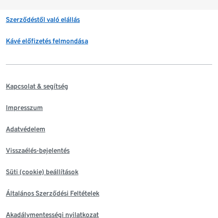
Szerződéstől való elállás
Kávé előfizetés felmondása
Kapcsolat & segítség
Impresszum
Adatvédelem
Visszaélés-bejelentés
Süti (cookie) beállítások
Általános Szerződési Feltételek
Akadálymentességi nyilatkozat