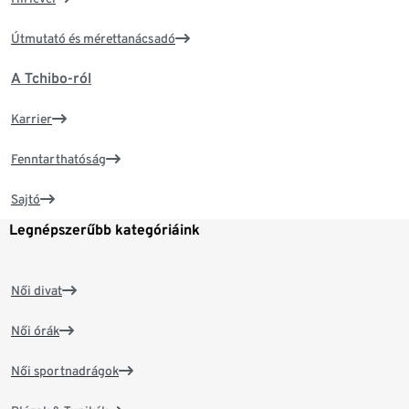
Útmutató és mérettanácsadó
A Tchibo-ról
Karrier
Fenntarthatóság
Sajtó
Legnépszerűbb kategóriáink
Női divat
Női órák
Női sportnadrágok