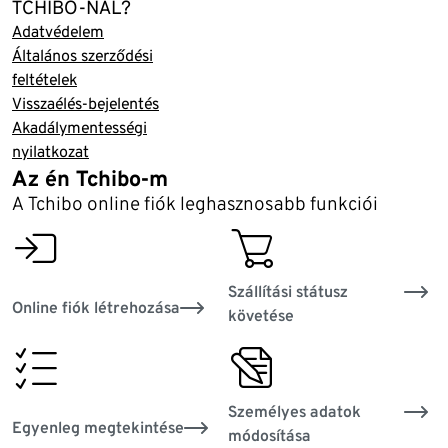
TCHIBO-NÁL?
Adatvédelem
Általános szerződési
feltételek
Visszaélés-bejelentés
Akadálymentességi
nyilatkozat
Az én Tchibo-m
A Tchibo online fiók leghasznosabb funkciói
login
basket
Szállítási státusz
Online fiók létrehozása
követése
order_overview
fillout_form
Személyes adatok
Egyenleg megtekintése
módosítása