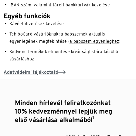
IBAN szám, valamint tárolt bankkártyák kezelése
Egyéb funkciók
Kávéelőfizetések kezelése
TchiboCard vásárlóknak: a babszemek aktuális
egyenlegének megtekintése (
a babszem-egyenleghez
)
Kedvenc termékek elmentése kívánságlistára későbbi
vásárláshoz
Adatvédelmi tájékoztató
Minden hírlevél feliratkozónkat
10% kedvezménnyel lepjük meg
első vásárlása alkalmából¹