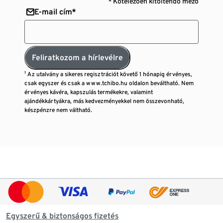
* Kötelezően kitöltendő mező
E-mail cím*
Feliratkozom a hírlevélre
¹ Az utalvány a sikeres regisztrációt követő 1 hónapig érvényes,
csak egyszer és csak a www.tchibo.hu oldalon beváltható. Nem
érvényes kávéra, kapszulás termékekre, valamint
ajándékkártyákra, más kedvezményekkel nem összevonható,
készpénzre nem váltható.
Egyszerű & biztonságos fizetés