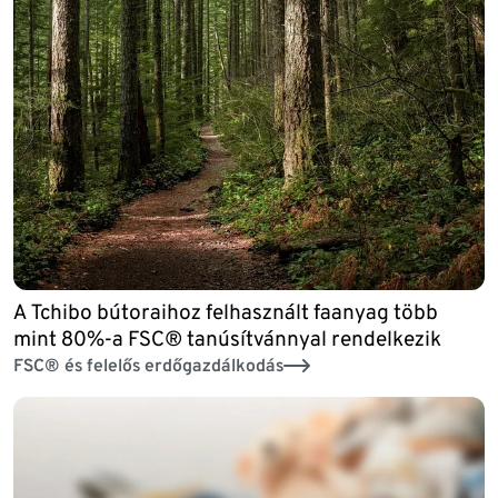
A Tchibo bútoraihoz felhasznált faanyag több
mint 80%-a FSC® tanúsítvánnyal rendelkezik
FSC® és felelős erdőgazdálkodás