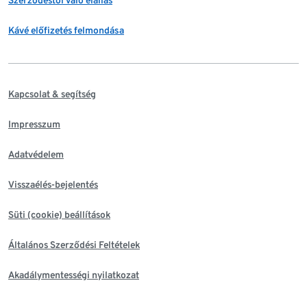
Szerződéstől való elállás
Kávé előfizetés felmondása
Kapcsolat & segítség
Impresszum
Adatvédelem
Visszaélés-bejelentés
Süti (cookie) beállítások
Általános Szerződési Feltételek
Akadálymentességi nyilatkozat