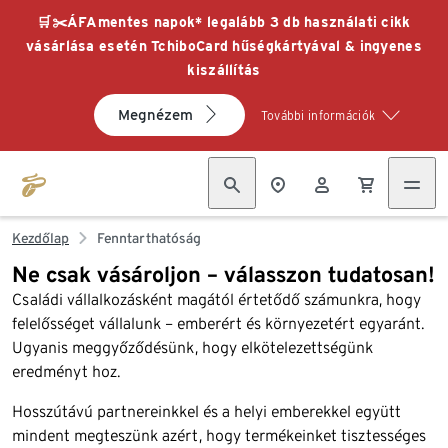
🛒✂️ÁFAmentes napok* legalább 3 db használati cikk
vásárlása esetén TchiboCard hűségkártyával & ingyenes
kiszállítás
Megnézem
További információk
Kezdőlap
Fenntarthatóság
Ne csak vásároljon – válasszon tudatosan!
Családi vállalkozásként magától értetődő számunkra, hogy
felelősséget vállalunk – emberért és környezetért egyaránt.
Ugyanis meggyőződésünk, hogy elkötelezettségünk
eredményt hoz.
Hosszútávú partnereinkkel és a helyi emberekkel együtt
mindent megteszünk azért, hogy termékeinket tisztességes