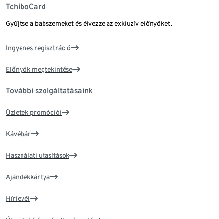
TchiboCard
Gyűjtse a babszemeket és élvezze az exkluzív előnyöket.
Ingyenes regisztráció
Előnyök megtekintése
További szolgáltatásaink
Üzletek promóciói
Kávébár
Használati utasítások
Ajándékkártya
Hírlevél