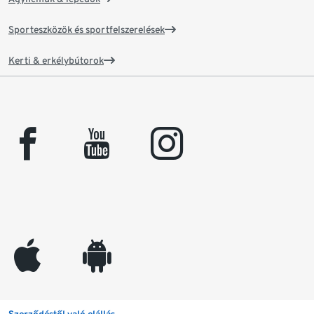
Sporteszközök és sportfelszerelések
Kerti & erkélybútorok
facebook
youtube
instagram
appleinc
android