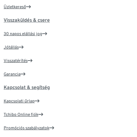
Üzletkereső
Visszaküldés & csere
30 napos elállási jog
Jótállás
Visszatérítés
Garancia
Kapcsolat & segítség
Kapcsolati űrlap
Tchibo Online fiók
Promóciós szabályzatok