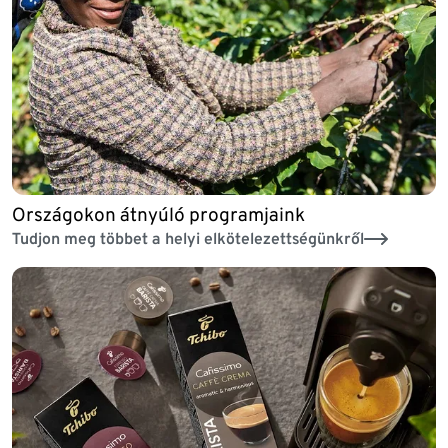
Országokon átnyúló programjaink
Tudjon meg többet a helyi elkötelezettségünkről