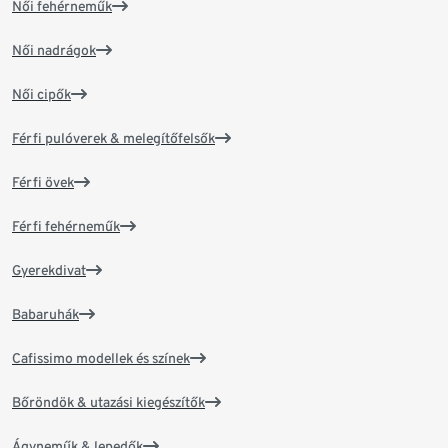
Női fehérneműk
Női nadrágok
Női cipők
Férfi pulóverek & melegítőfelsők
Férfi övek
Férfi fehérneműk
Gyerekdivat
Babaruhák
Cafissimo modellek és színek
Bőröndök & utazási kiegészítők
Ágyneműk & lepedők