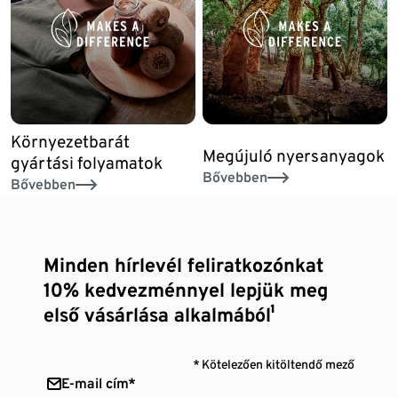
Környezetbarát
Megújuló nyersanyagok
gyártási folyamatok
Bővebben
Bővebben
Minden hírlevél feliratkozónkat
10% kedvezménnyel lepjük meg
első vásárlása alkalmából¹
* Kötelezően kitöltendő mező
E-mail cím*