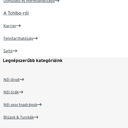
Útmutató és mérettanácsadó
A Tchibo-ról
Karrier
Fenntarthatóság
Sajtó
Legnépszerűbb kategóriáink
Női divat
Női órák
Női sportnadrágok
Blúzok & Tunikák