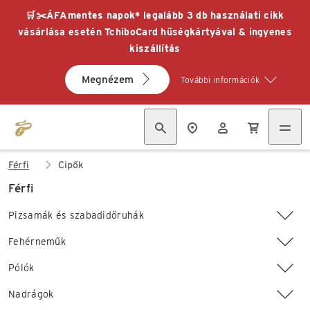
🛒✂️ÁFAmentes napok* legalább 3 db használati cikk
vásárlása esetén TchiboCard hűségkártyával & ingyenes
kiszállítás
Megnézem
További információk
Férfi
Cipők
Férfi
Pizsamák és szabadidőruhák
Fehérneműk
Pólók
Nadrágok