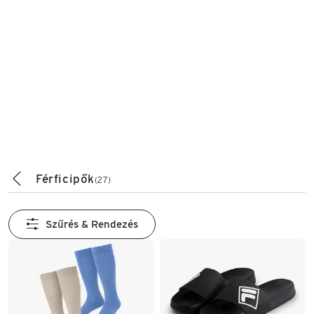
Férficipők
(27)
Szűrés & Rendezés