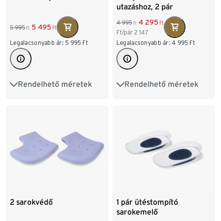
utazáshoz, 2 pár
4 295
4 995
Ft
Ft
5 495
5 995
Ft
Ft
Ft/pár
2 147
Legalacsonyabb ár:
5 995
Ft
Legalacsonyabb ár:
4 995
Ft
Rendelhető méretek
Rendelhető méretek
40-41
42-43
44-45
35-38
39-42
43-46
2 sarokvédő
1 pár ütéstompító
sarokemelő