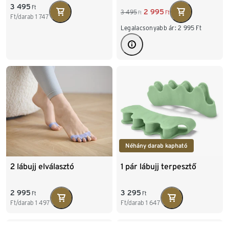
3 495
Ft
2 995
3 495
Ft
Ft
Ft/darab
1 747
Legalacsonyabb ár:
2 995
Ft
Néhány darab kapható
2 lábujj elválasztó
1 pár lábujj terpesztő
2 995
3 295
Ft
Ft
Ft/darab
1 497
Ft/darab
1 647