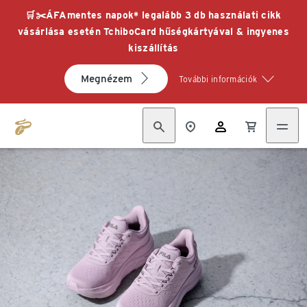
🛒✂️ÁFAmentes napok* legalább 3 db használati cikk
vásárlása esetén TchiboCard hűségkártyával & ingyenes
kiszállítás
Megnézem
További információk