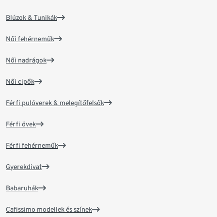
Blúzok & Tunikák
Női fehérneműk
Női nadrágok
Női cipők
Férfi pulóverek & melegítőfelsők
Férfi övek
Férfi fehérneműk
Gyerekdivat
Babaruhák
Cafissimo modellek és színek