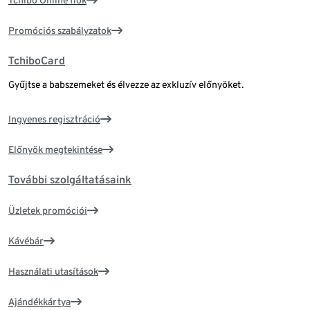
Promóciós szabályzatok
TchiboCard
Gyűjtse a babszemeket és élvezze az exkluzív előnyöket.
Ingyenes regisztráció
Előnyök megtekintése
További szolgáltatásaink
Üzletek promóciói
Kávébár
Használati utasítások
Ajándékkártya