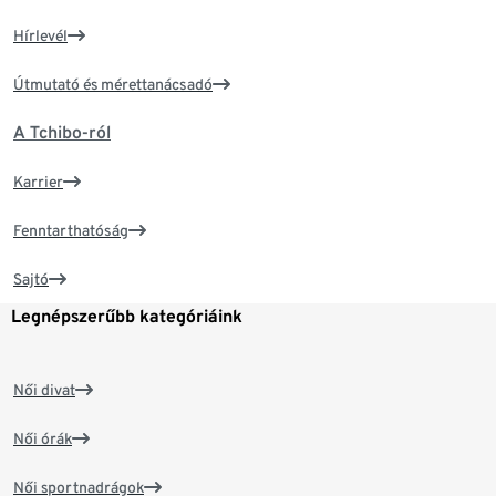
Hírlevél
Útmutató és mérettanácsadó
A Tchibo-ról
Karrier
Fenntarthatóság
Sajtó
Legnépszerűbb kategóriáink
Női divat
Női órák
Női sportnadrágok