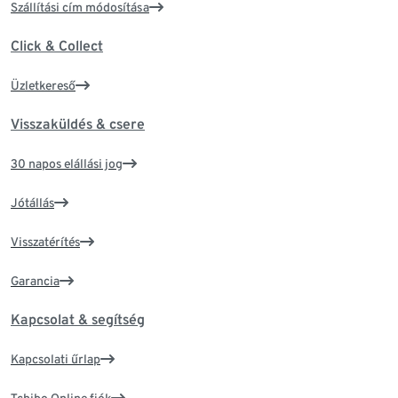
Szállítási cím módosítása
Click & Collect
Üzletkereső
Visszaküldés & csere
30 napos elállási jog
Jótállás
Visszatérítés
Garancia
Kapcsolat & segítség
Kapcsolati űrlap
Tchibo Online fiók