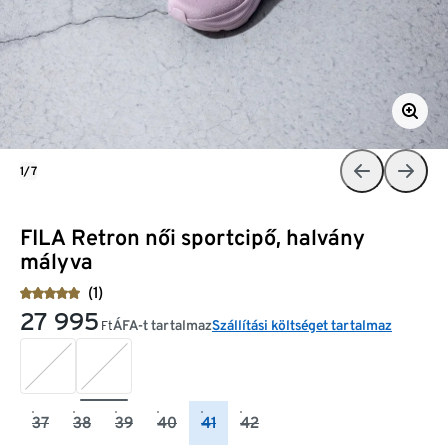
1/7
FILA Retron női sportcipő, halvány
mályva
(1)
27 995
ÁFA-t tartalmaz
Szállítási költséget tartalmaz
Ft
37
38
39
40
41
42