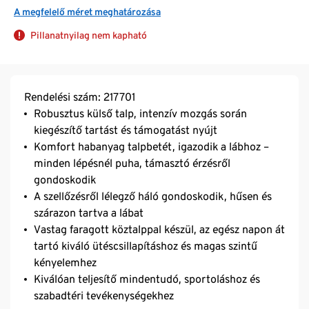
A megfelelő méret meghatározása
Pillanatnyilag nem kapható
Rendelési szám: 217701
Robusztus külső talp, intenzív mozgás során
kiegészítő tartást és támogatást nyújt
Komfort habanyag talpbetét, igazodik a lábhoz –
minden lépésnél puha, támasztó érzésről
gondoskodik
A szellőzésről lélegző háló gondoskodik, hűsen és
szárazon tartva a lábat
Vastag faragott köztalppal készül, az egész napon át
tartó kiváló ütéscsillapításhoz és magas szintű
kényelemhez
Kiválóan teljesítő mindentudó, sportoláshoz és
szabadtéri tevékenységekhez