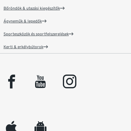
Bőröndök & utazási kiegészítők
Ágyneműk & lepedők
Sporteszközök és sportfelszerelések
Kerti & erkélybútorok
facebook
youtube
instagram
appleinc
android