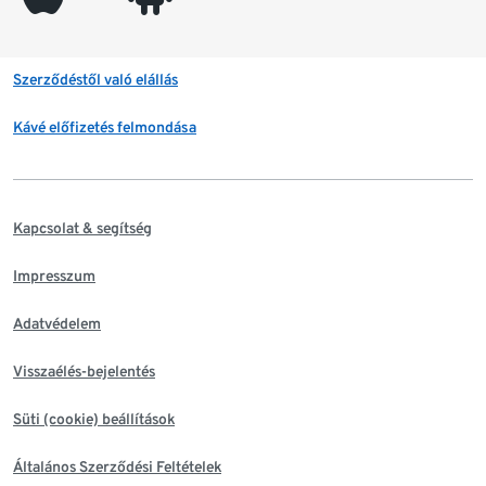
Szerződéstől való elállás
Kávé előfizetés felmondása
Kapcsolat & segítség
Impresszum
Adatvédelem
Visszaélés-bejelentés
Süti (cookie) beállítások
Általános Szerződési Feltételek