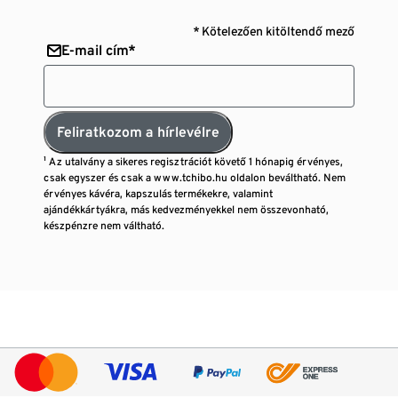
* Kötelezően kitöltendő mező
E-mail cím*
Feliratkozom a hírlevélre
¹ Az utalvány a sikeres regisztrációt követő 1 hónapig érvényes,
csak egyszer és csak a www.tchibo.hu oldalon beváltható. Nem
érvényes kávéra, kapszulás termékekre, valamint
ajándékkártyákra, más kedvezményekkel nem összevonható,
készpénzre nem váltható.