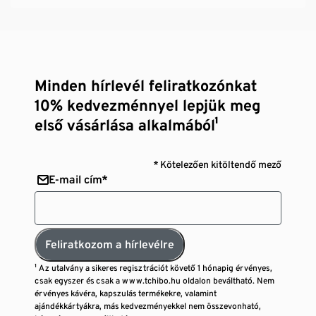
Minden hírlevél feliratkozónkat
10% kedvezménnyel lepjük meg
első vásárlása alkalmából¹
* Kötelezően kitöltendő mező
E-mail cím*
Feliratkozom a hírlevélre
¹ Az utalvány a sikeres regisztrációt követő 1 hónapig érvényes,
csak egyszer és csak a www.tchibo.hu oldalon beváltható. Nem
érvényes kávéra, kapszulás termékekre, valamint
ajándékkártyákra, más kedvezményekkel nem összevonható,