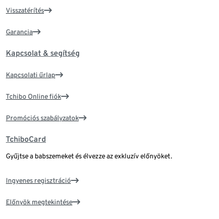
Visszatérítés
Garancia
Kapcsolat & segítség
Kapcsolati űrlap
Tchibo Online fiók
Promóciós szabályzatok
TchiboCard
Gyűjtse a babszemeket és élvezze az exkluzív előnyöket.
Ingyenes regisztráció
Előnyök megtekintése