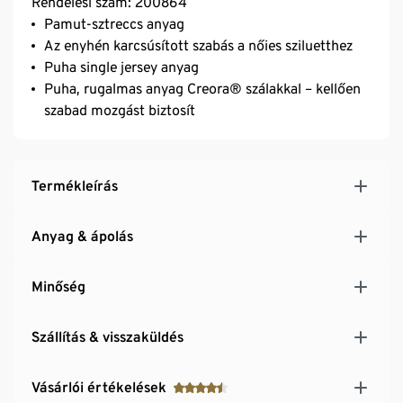
Rendelési szám: 200864
Pamut-sztreccs anyag
Az enyhén karcsúsított szabás a nőies sziluetthez
Puha single jersey anyag
Puha, rugalmas anyag Creora® szálakkal – kellően
szabad mozgást biztosít
Termékleírás
Anyag & ápolás
Minőség
Szállítás & visszaküldés
Vásárlói értékelések