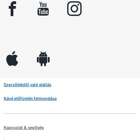
facebook
youtube
instagram
appleinc
android
Szerződéstől való elállás
Kávé előfizetés felmondása
Kapcsolat & segítség