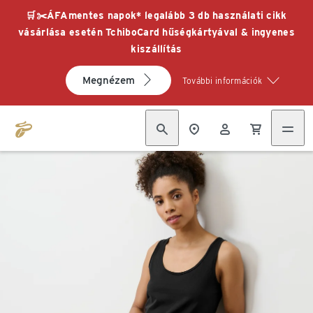
🛒✂️ÁFAmentes napok* legalább 3 db használati cikk
vásárlása esetén TchiboCard hűségkártyával & ingyenes
kiszállítás
Megnézem
További információk