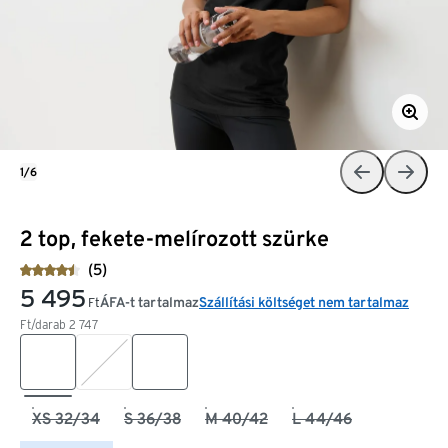
1/6
2 top, fekete-melírozott szürke
(5)
5 495
ÁFA-t tartalmaz
Szállítási költséget nem tartalmaz
Ft
Ft/darab
2 747
XS 32/34
S 36/38
M 40/42
L 44/46