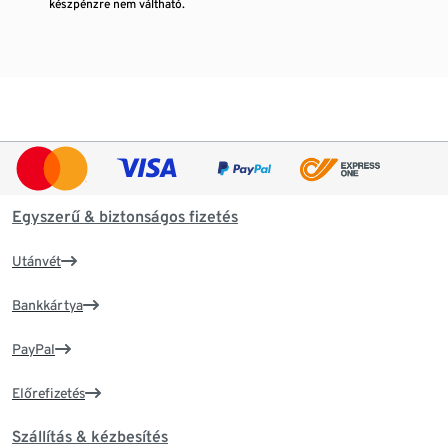
készpénzre nem váltható.
Egyszerű & biztonságos fizetés
Utánvét
Bankkártya
PayPal
Előrefizetés
Szállítás & kézbesítés