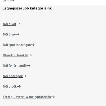
Sajtó
Legnépszerűbb kategóriáink
Női divat
Női órák
Női sportnadrágok
Blúzok & Tunikák
Női fehérneműk
Női nadrágok
Női cipők
Férfi pulóverek & melegítőfelsők