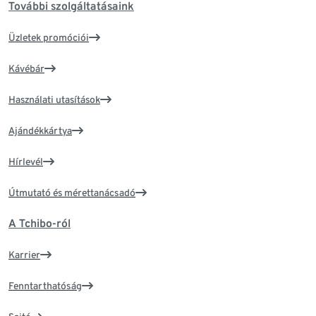
További szolgáltatásaink
Üzletek promóciói
Kávébár
Használati utasítások
Ajándékkártya
Hírlevél
Útmutató és mérettanácsadó
A Tchibo-ról
Karrier
Fenntarthatóság