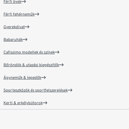
Férfi övek
Férfi fehérneműk
Gyerekdivat
Babaruhák
Cafissimo modellek és színek
Bőröndök & utazási kiegészítők
Ágyneműk & lepedők
Sporteszközök és sportfelszerelések
Kerti & erkélybútorok