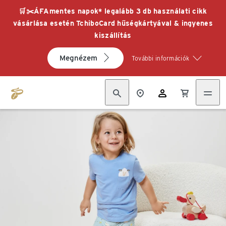
🛒✂️ÁFAmentes napok* legalább 3 db használati cikk
vásárlása esetén TchiboCard hűségkártyával & ingyenes
kiszállítás
Megnézem
További információk