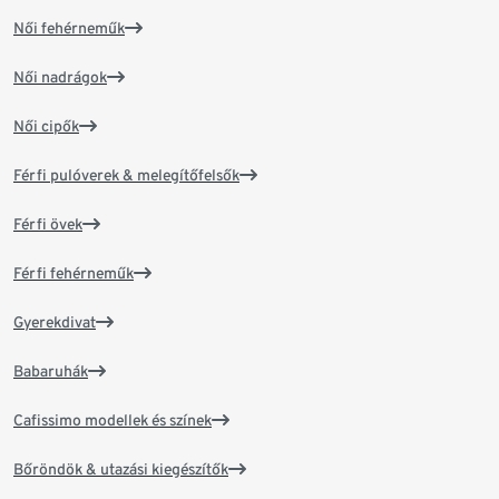
Női fehérneműk
Női nadrágok
Női cipők
Férfi pulóverek & melegítőfelsők
Férfi övek
Férfi fehérneműk
Gyerekdivat
Babaruhák
Cafissimo modellek és színek
Bőröndök & utazási kiegészítők