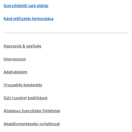
Szerződéstől való elállás
Kávé előfizetés felmondása
Kapcsolat & segítség
Impresszum
Adatvédelem
Visszaélés-bejelentés
Süti (cookie) beállítások
Általános Szerződési Feltételek
Akadálymentességi nyilatkozat