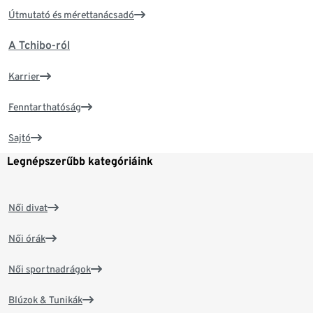
Útmutató és mérettanácsadó
A Tchibo-ról
Karrier
Fenntarthatóság
Sajtó
Legnépszerűbb kategóriáink
Női divat
Női órák
Női sportnadrágok
Blúzok & Tunikák