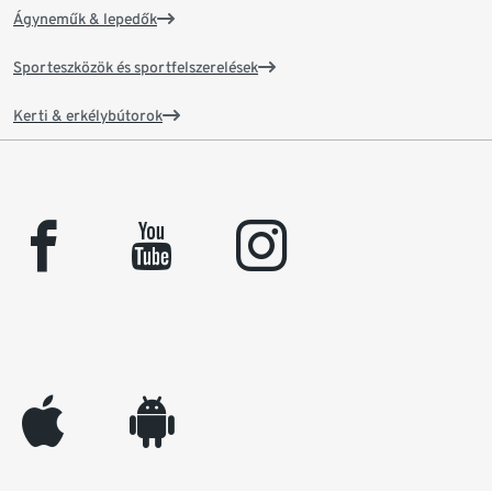
Ágyneműk & lepedők
Sporteszközök és sportfelszerelések
Kerti & erkélybútorok
facebook
youtube
instagram
appleinc
android