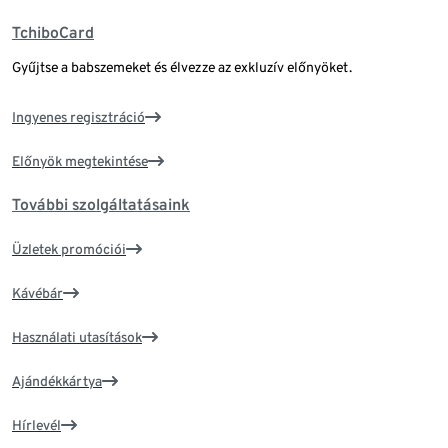
TchiboCard
Gyűjtse a babszemeket és élvezze az exkluzív előnyöket.
Ingyenes regisztráció
Előnyök megtekintése
További szolgáltatásaink
Üzletek promóciói
Kávébár
Használati utasítások
Ajándékkártya
Hírlevél