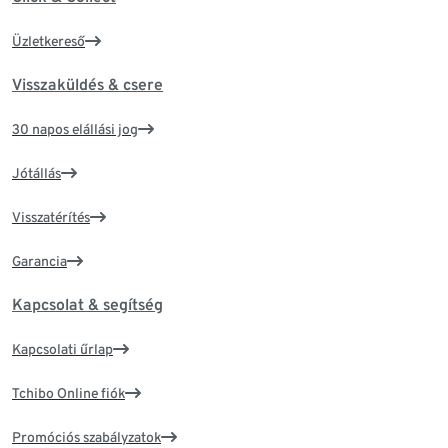
Üzletkereső
Visszaküldés & csere
30 napos elállási jog
Jótállás
Visszatérítés
Garancia
Kapcsolat & segítség
Kapcsolati űrlap
Tchibo Online fiók
Promóciós szabályzatok