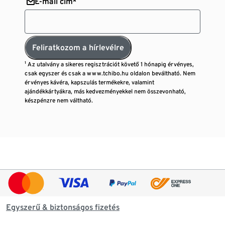
E-mail cím*
Feliratkozom a hírlevélre
¹ Az utalvány a sikeres regisztrációt követő 1 hónapig érvényes,
csak egyszer és csak a www.tchibo.hu oldalon beváltható. Nem
érvényes kávéra, kapszulás termékekre, valamint
ajándékkártyákra, más kedvezményekkel nem összevonható,
készpénzre nem váltható.
Egyszerű & biztonságos fizetés