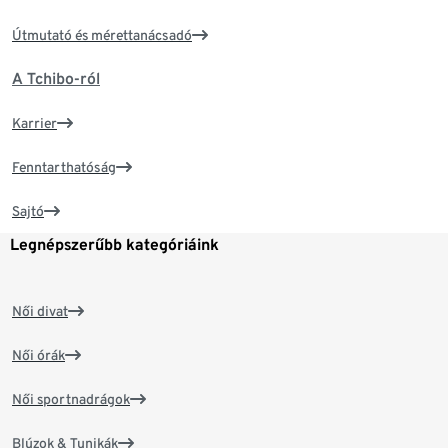
Útmutató és mérettanácsadó
A Tchibo-ról
Karrier
Fenntarthatóság
Sajtó
Legnépszerűbb kategóriáink
Női divat
Női órák
Női sportnadrágok
Blúzok & Tunikák