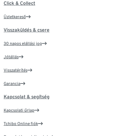
Click & Collect
Üzletkereső
Visszaküldés & csere
30 napos elállási jog
Jótállás
Visszatérítés
Garancia
Kapcsolat & segítség
Kapcsolati űrlap
Tchibo Online fiók