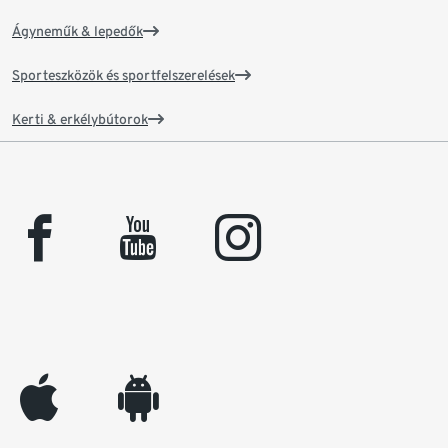
Ágyneműk & lepedők
Sporteszközök és sportfelszerelések
Kerti & erkélybútorok
facebook
youtube
instagram
appleinc
android