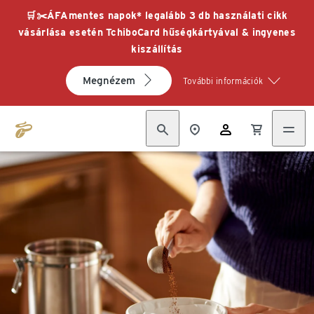
🛒✂️ÁFAmentes napok* legalább 3 db használati cikk
vásárlása esetén TchiboCard hűségkártyával & ingyenes
kiszállítás
Megnézem
További információk