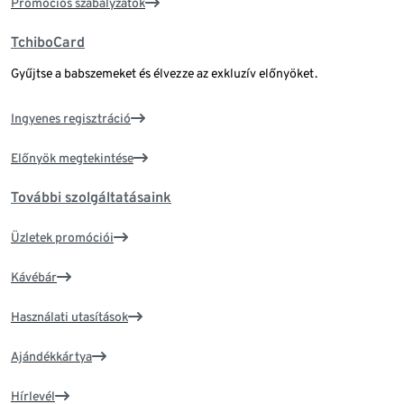
Promóciós szabályzatok
TchiboCard
Gyűjtse a babszemeket és élvezze az exkluzív előnyöket.
Ingyenes regisztráció
Előnyök megtekintése
További szolgáltatásaink
Üzletek promóciói
Kávébár
Használati utasítások
Ajándékkártya
Hírlevél