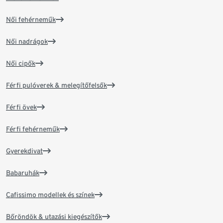
Női fehérneműk
Női nadrágok
Női cipők
Férfi pulóverek & melegítőfelsők
Férfi övek
Férfi fehérneműk
Gyerekdivat
Babaruhák
Cafissimo modellek és színek
Bőröndök & utazási kiegészítők