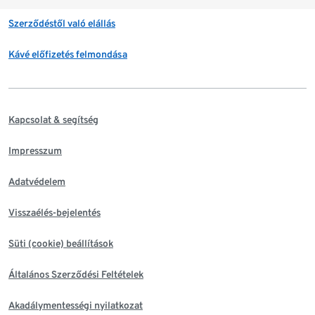
Szerződéstől való elállás
Kávé előfizetés felmondása
Kapcsolat & segítség
Impresszum
Adatvédelem
Visszaélés-bejelentés
Süti (cookie) beállítások
Általános Szerződési Feltételek
Akadálymentességi nyilatkozat