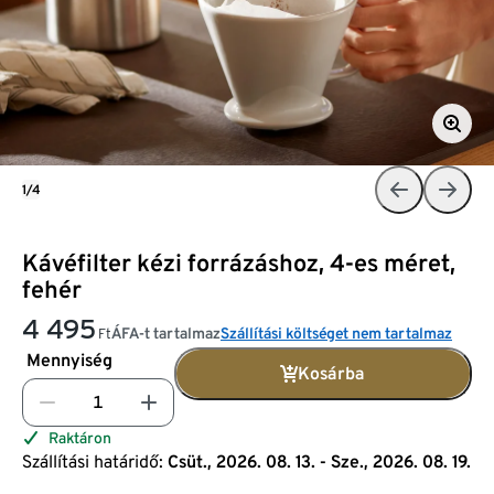
1/4
Kávéfilter kézi forrázáshoz, 4-es méret,
fehér
4 495
ÁFA-t tartalmaz
Szállítási költséget nem tartalmaz
Ft
Mennyiség
Kosárba
Raktáron
Szállítási határidő:
Csüt., 2026. 08. 13. - Sze., 2026. 08. 19.