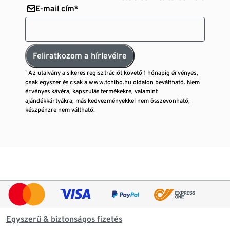
E-mail cím*
Feliratkozom a hírlevélre
¹ Az utalvány a sikeres regisztrációt követő 1 hónapig érvényes,
csak egyszer és csak a www.tchibo.hu oldalon beváltható. Nem
érvényes kávéra, kapszulás termékekre, valamint
ajándékkártyákra, más kedvezményekkel nem összevonható,
készpénzre nem váltható.
Egyszerű & biztonságos fizetés