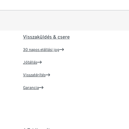
Visszaküldés & csere
30 napos elállási jog
Jótállás
Visszatérítés
Garancia