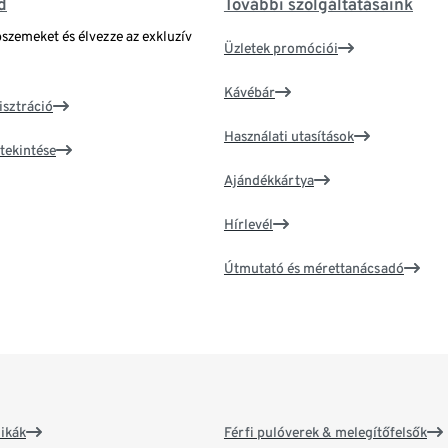
d
További szolgáltatásaink
bszemeket és élvezze az exkluzív
Üzletek promóciói
Kávébár
isztráció
Használati utasítások
tekintése
Ajándékkártya
Hírlevél
Útmutató és mérettanácsadó
ikák
Férfi pulóverek & melegítőfelsők