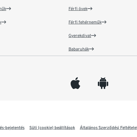
műk
Férfi övek
k
Férfi fehérneműk
Gyerekdivat
Babaruhák
appleinc
android
és-bejelentés
Süti (cookie) beállítások
Általános Szerződési Feltétele