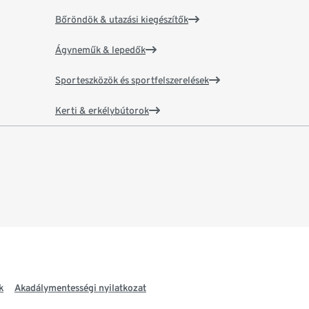
Bőröndök & utazási kiegészítők
Ágyneműk & lepedők
Sporteszközök és sportfelszerelések
Kerti & erkélybútorok
k
Akadálymentességi nyilatkozat