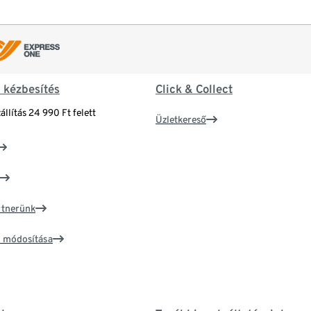
& kézbesítés
Click & Collect
állítás 24 990 Ft felett
Üzletkereső
artnerünk
ím módosítása