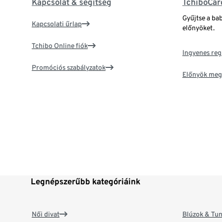
Kapcsolat & segítség
TchiboCar
Gyűjtse a ba
Kapcsolati űrlap
előnyöket.
Tchibo Online fiók
Ingyenes reg
Promóciós szabályzatok
Előnyök meg
Legnépszerűbb kategóriáink
Női divat
Blúzok & Tun