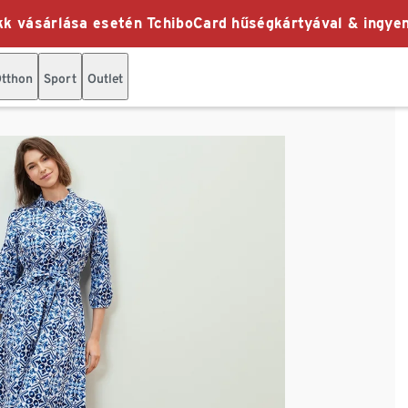
k vásárlása esetén TchiboCard hűségkártyával & ingyen
tthon
Sport
Outlet