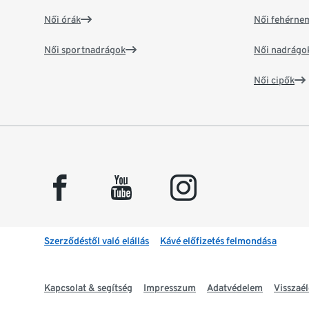
Női órák
Női fehérne
Női sportnadrágok
Női nadrágo
Női cipők
facebook
youtube
instagram
Szerződéstől való elállás
Kávé előfizetés felmondása
Kapcsolat & segítség
Impresszum
Adatvédelem
Visszaél