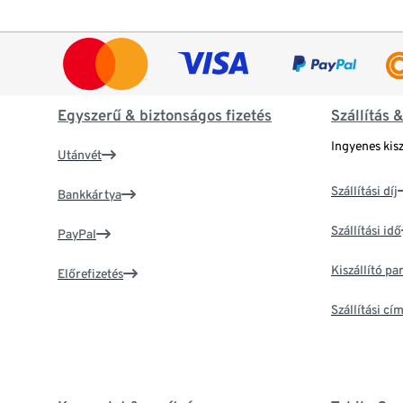
Egyszerű & biztonságos fizetés
Szállítás 
Ingyenes kisz
Utánvét
Szállítási díj
Bankkártya
Szállítási idő
PayPal
Kiszállító p
Előrefizetés
Szállítási c