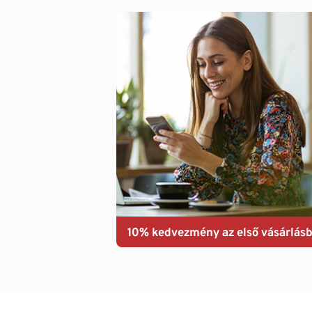
10% kedvezmény az első vásárlásb