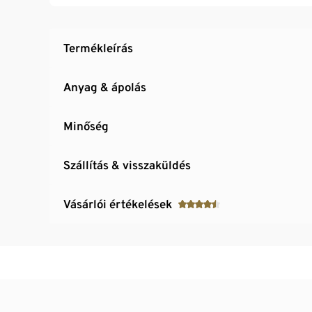
Elasztánnal: formatartó, tökéletesen áll, ren
Termékleírás
Anyag & ápolás
Minőség
Szállítás & visszaküldés
Vásárlói értékelések