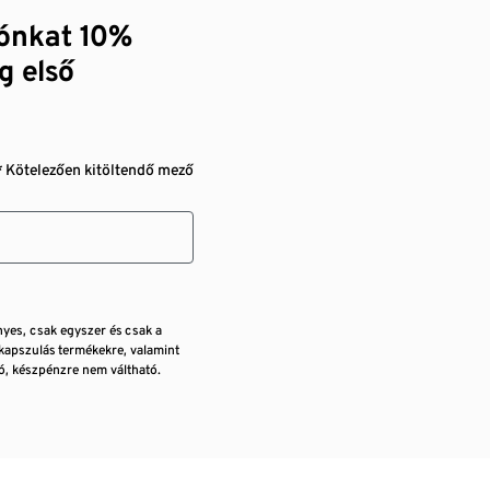
zónkat 10%
g első
* Kötelezően kitöltendő mező
nyes, csak egyszer és csak a
kapszulás termékekre, valamint
, készpénzre nem váltható.