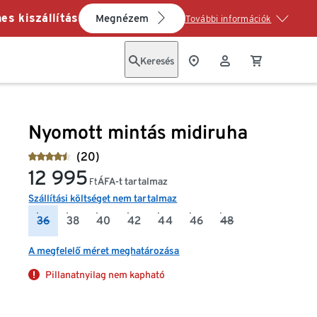
es kiszállítás
Megnézem
További információk
Keresés
Nyomott mintás midiruha
(20)
12 995
ÁFA-t tartalmaz
Ft
Szállítási költséget nem tartalmaz
36
38
40
42
44
46
48
A megfelelő méret meghatározása
Pillanatnyilag nem kapható