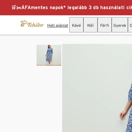
🛒✂️ÁFAmentes napok* legalább 3 db használati cik
Heti ajánlat
Kávé
Női
Férfi
Gyerek
O