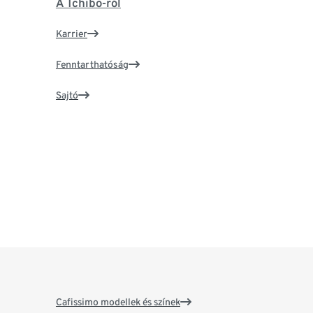
A Tchibo-ról
Karrier
Fenntarthatóság
Sajtó
Cafissimo modellek és színek