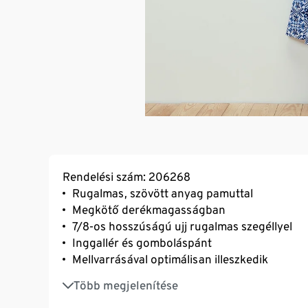
Rendelési szám: 206268
Rugalmas, szövött anyag pamuttal
Megkötő derékmagasságban
7/8-os hosszúságú ujj rugalmas szegéllyel
Inggallér és gomboláspánt
Mellvarrásával optimálisan illeszkedik
Nyárias nyomott minta
Több megjelenítése
Gyöngyházfényű gombok