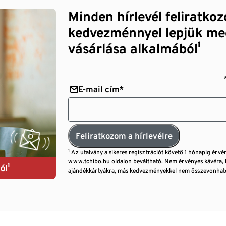
Minden hírlevél feliratko
kedvezménnyel lepjük me
vásárlása alkalmából¹
E-mail cím*
Feliratkozom a hírlevélre
¹ Az utalvány a sikeres regisztrációt követő 1 hónapig érvé
www.tchibo.hu oldalon beváltható. Nem érvényes kávéra, 
ól¹
ajándékkártyákra, más kedvezményekkel nem összevonható