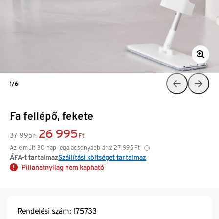
1/6
Fa fellépő, fekete
26 995
37 995
Ft
Ft
Az elmúlt 30 nap legalacsonyabb ára:
27 995
Ft
ÁFA-t tartalmaz
Szállítási költséget tartalmaz
Pillanatnyilag nem kapható
Rendelési szám: 175733