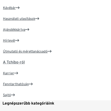
Kávébár
Használati utasítások
Ajándékkártya
Hírlevél
Útmutató és mérettanácsadó
A Tchibo-ról
Karrier
Fenntarthatóság
Sajtó
Legnépszerűbb kategóriáink