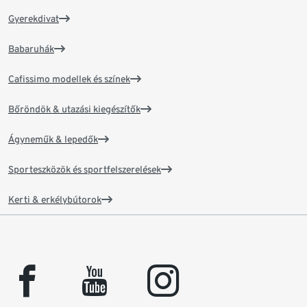
Gyerekdivat
Babaruhák
Cafissimo modellek és színek
Bőröndök & utazási kiegészítők
Ágyneműk & lepedők
Sporteszközök és sportfelszerelések
Kerti & erkélybútorok
facebook
youtube
instagram