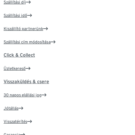
Szállítási díj
Szállítási idő
Kiszállító partnerünk
Szállítási cím módosítása
Click & Collect
Üzletkereső
Visszaküldés & csere
30 napos elállási jog
Jótállás
Visszatérítés
Garancia