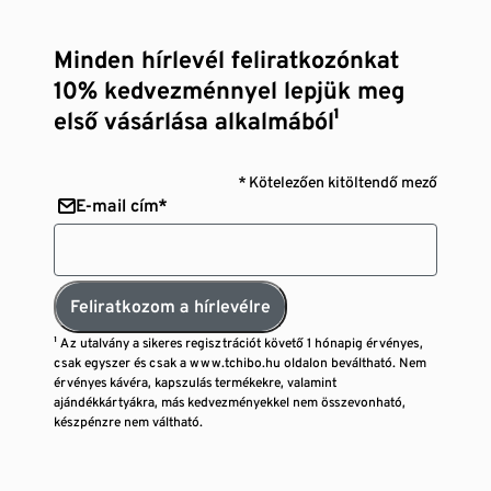
Minden hírlevél feliratkozónkat
10% kedvezménnyel lepjük meg
első vásárlása alkalmából¹
* Kötelezően kitöltendő mező
E-mail cím*
Feliratkozom a hírlevélre
¹ Az utalvány a sikeres regisztrációt követő 1 hónapig érvényes,
csak egyszer és csak a www.tchibo.hu oldalon beváltható. Nem
érvényes kávéra, kapszulás termékekre, valamint
ajándékkártyákra, más kedvezményekkel nem összevonható,
készpénzre nem váltható.