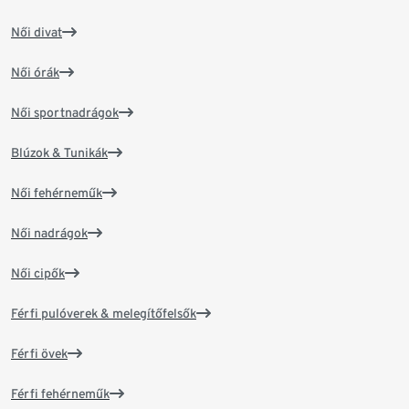
Női divat
Női órák
Női sportnadrágok
Blúzok & Tunikák
Női fehérneműk
Női nadrágok
Női cipők
Férfi pulóverek & melegítőfelsők
Férfi övek
Férfi fehérneműk