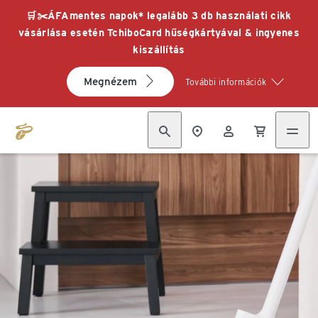
🛒✂️ÁFAmentes napok* legalább 3 db használati cikk
vásárlása esetén TchiboCard hűségkártyával & ingyenes
kiszállítás
Megnézem
További információk