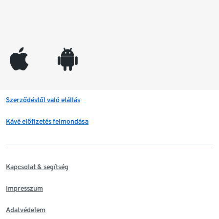
appleinc
android
Szerződéstől való elállás
Kávé előfizetés felmondása
Kapcsolat & segítség
Impresszum
Adatvédelem