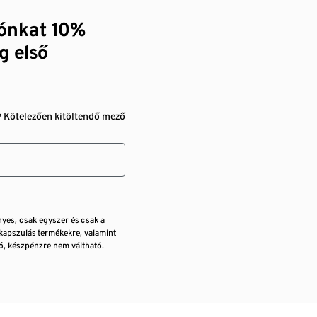
zónkat 10%
g első
* Kötelezően kitöltendő mező
nyes, csak egyszer és csak a
kapszulás termékekre, valamint
, készpénzre nem váltható.