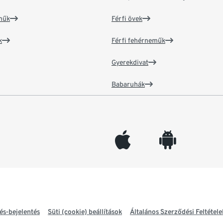
műk
Férfi övek
k
Férfi fehérneműk
Gyerekdivat
Babaruhák
appleinc
android
és-bejelentés
Süti (cookie) beállítások
Általános Szerződési Feltétele