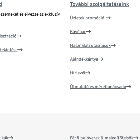
d
További szolgáltatásaink
bszemeket és élvezze az exkluzív
Üzletek promóciói
Kávébár
isztráció
Használati utasítások
tekintése
Ajándékkártya
Hírlevél
Útmutató és mérettanácsadó
ikák
Férfi pulóverek & melegítőfelsők