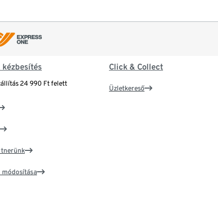
& kézbesítés
Click & Collect
állítás 24 990 Ft felett
Üzletkereső
artnerünk
ím módosítása