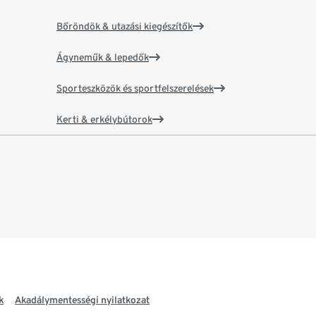
Bőröndök & utazási kiegészítők
Ágyneműk & lepedők
Sporteszközök és sportfelszerelések
Kerti & erkélybútorok
k
Akadálymentességi nyilatkozat