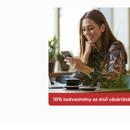
10% kedvezmény az első vásárlásb