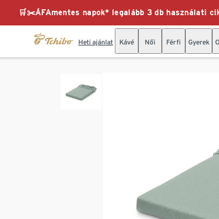
🛒✂️ÁFAmentes napok* legalább 3 db használati cik
Heti ajánlat
Kávé
Női
Férfi
Gyerek
O