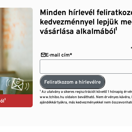
Minden hírlevél feliratko
kedvezménnyel lepjük me
vásárlása alkalmából¹
E-mail cím*
Feliratkozom a hírlevélre
¹ Az utalvány a sikeres regisztrációt követő 1 hónapig érvé
www.tchibo.hu oldalon beváltható. Nem érvényes kávéra, 
ól¹
ajándékkártyákra, más kedvezményekkel nem összevonható