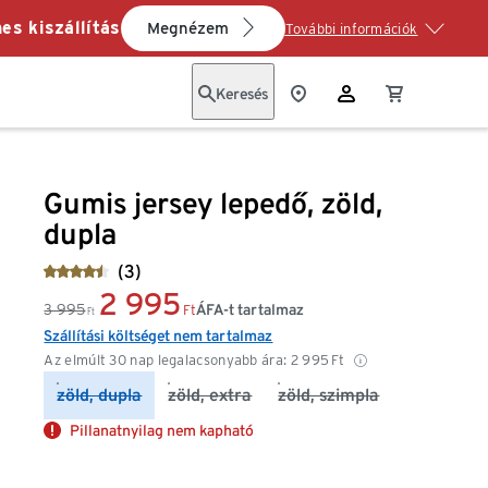
es kiszállítás
Megnézem
További információk
Keresés
Gumis jersey lepedő, zöld,
dupla
(3)
2 995
3 995
ÁFA-t tartalmaz
Ft
Ft
Szállítási költséget nem tartalmaz
Az elmúlt 30 nap legalacsonyabb ára:
2 995
Ft
zöld, dupla
zöld, extra
zöld, szimpla
Pillanatnyilag nem kapható