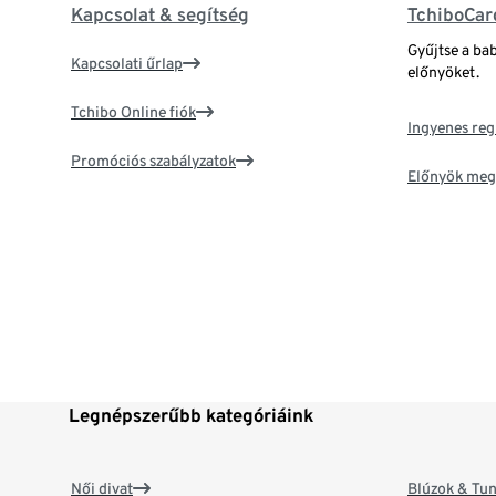
Kapcsolat & segítség
TchiboCar
Gyűjtse a ba
Kapcsolati űrlap
előnyöket.
Tchibo Online fiók
Ingyenes reg
Promóciós szabályzatok
Előnyök meg
Legnépszerűbb kategóriáink
Női divat
Blúzok & Tun