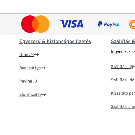
Egyszerű & biztonságos fizetés
Szállítás 
Ingyenes kisz
Utánvét
Szállítási díj
Bankkártya
Szállítási idő
PayPal
Kiszállító p
Előrefizetés
Szállítási c