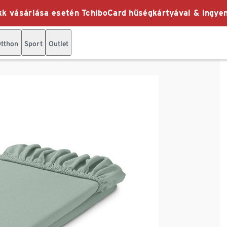
k vásárlása esetén TchiboCard hűségkártyával & ingyen
tthon
Sport
Outlet