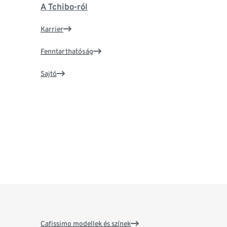
A Tchibo-ról
Karrier
Fenntarthatóság
Sajtó
Cafissimo modellek és színek