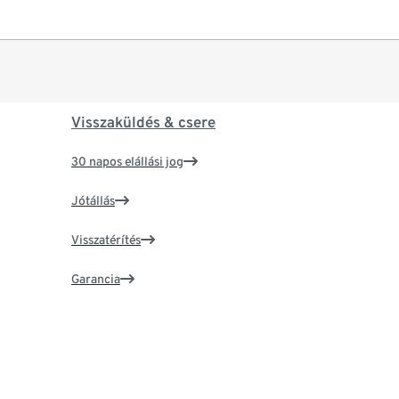
Visszaküldés & csere
30 napos elállási jog
Jótállás
Visszatérítés
Garancia