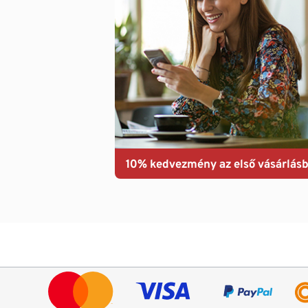
10% kedvezmény az első vásárlásb