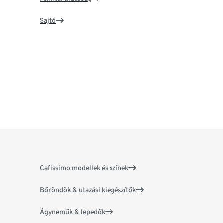
Sajtó
Cafissimo modellek és színek
Bőröndök & utazási kiegészítők
Ágyneműk & lepedők