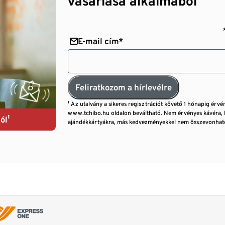
vásárlása alkalmából¹
E-mail cím*
Feliratkozom a hírlevélre
¹ Az utalvány a sikeres regisztrációt követő 1 hónapig érvé
www.tchibo.hu oldalon beváltható. Nem érvényes kávéra, 
ól¹
ajándékkártyákra, más kedvezményekkel nem összevonható