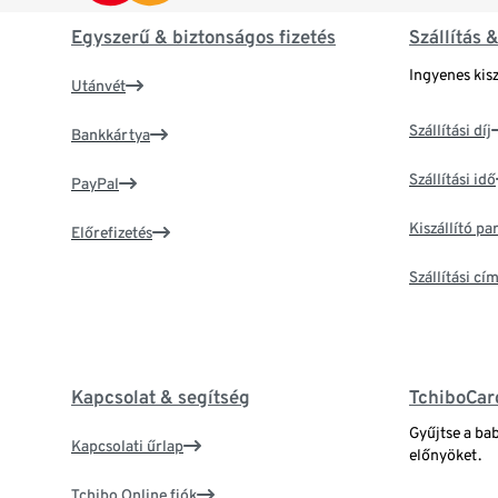
Egyszerű & biztonságos fizetés
Szállítás 
Ingyenes kisz
Utánvét
Szállítási díj
Bankkártya
Szállítási idő
PayPal
Kiszállító p
Előrefizetés
Szállítási c
Kapcsolat & segítség
TchiboCar
Gyűjtse a ba
Kapcsolati űrlap
előnyöket.
Tchibo Online fiók