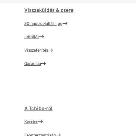
Visszaküldés & csere
30 napos elállási jog
Jótállás
Visszatérítés
Garancia
A Tchibo-ról
Karrier
Fenntarthatóság