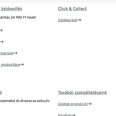
& kézbesítés
Click & Collect
állítás 24 990 Ft felett
Üzletkereső
artnerünk
ím módosítása
d
További szolgáltatásaink
bszemeket és élvezze az exkluzív
Üzletek promóciói
Kávébár