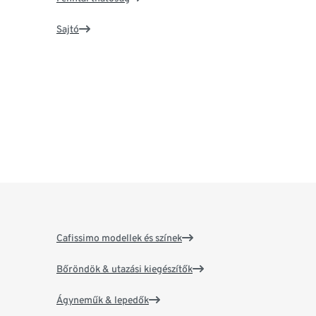
Sajtó
Cafissimo modellek és színek
Bőröndök & utazási kiegészítők
Ágyneműk & lepedők