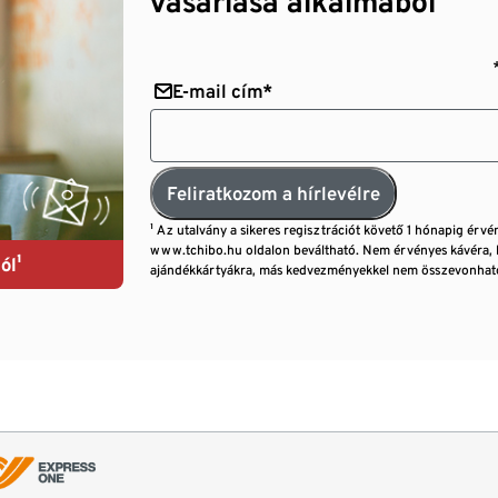
vásárlása alkalmából¹
E-mail cím*
Feliratkozom a hírlevélre
¹ Az utalvány a sikeres regisztrációt követő 1 hónapig érvé
www.tchibo.hu oldalon beváltható. Nem érvényes kávéra, 
ól¹
ajándékkártyákra, más kedvezményekkel nem összevonható