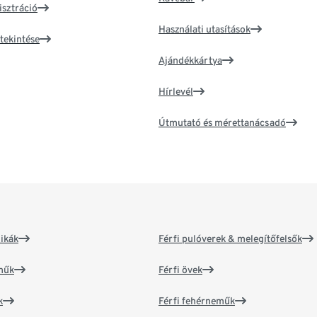
isztráció
Használati utasítások
tekintése
Ajándékkártya
Hírlevél
Útmutató és mérettanácsadó
ikák
Férfi pulóverek & melegítőfelsők
műk
Férfi övek
k
Férfi fehérneműk