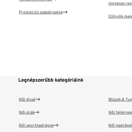
Ingyenes reg
Promóciós szabályzatok
Előnyök meg
Legnépszerűbb kategóriáink
Női divat
Blúzok & Tun
Női órák
Női fehérne
Női sportnadrágok
Női nadrágo