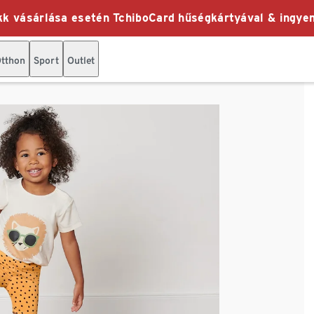
k vásárlása esetén TchiboCard hűségkártyával & ingyen
tthon
Sport
Outlet