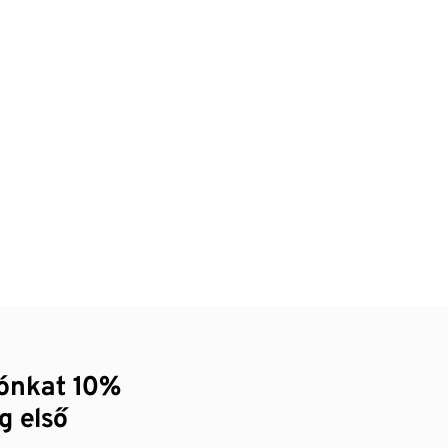
zónkat 10%
g első