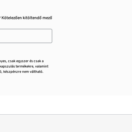
* Kötelezően kitöltendő mező
nyes, csak egyszer és csak a
kapszulás termékekre, valamint
, készpénzre nem váltható.