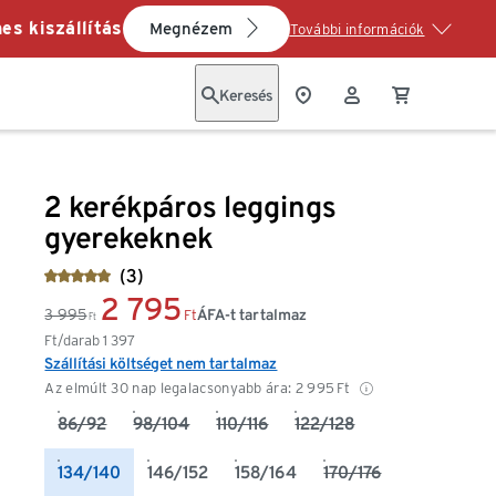
es kiszállítás
Megnézem
További információk
Keresés
2 kerékpáros leggings
gyerekeknek
(3)
2 795
3 995
ÁFA-t tartalmaz
Ft
Ft
Ft/darab
1 397
Szállítási költséget nem tartalmaz
Az elmúlt 30 nap legalacsonyabb ára:
2 995
Ft
86/92
98/104
110/116
122/128
134/140
146/152
158/164
170/176