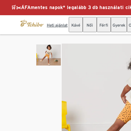
🛒✂️ÁFAmentes napok* legalább 3 db használati cik
Heti ajánlat
Kávé
Női
Férfi
Gyerek
O