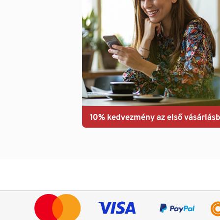
10% kedvezmény az első vásárlásb