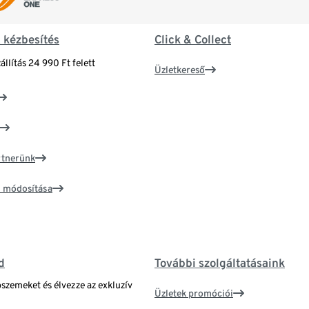
& kézbesítés
Click & Collect
állítás 24 990 Ft felett
Üzletkereső
artnerünk
ím módosítása
d
További szolgáltatásaink
bszemeket és élvezze az exkluzív
Üzletek promóciói