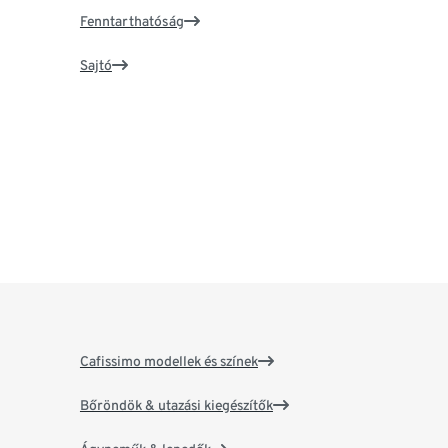
Fenntarthatóság
Sajtó
Cafissimo modellek és színek
Bőröndök & utazási kiegészítők