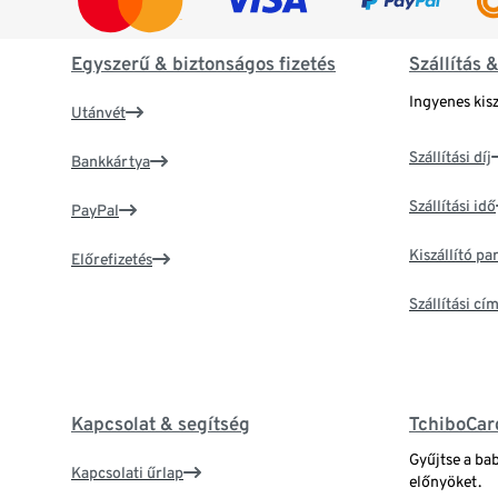
Egyszerű & biztonságos fizetés
Szállítás 
Ingyenes kisz
Utánvét
Szállítási díj
Bankkártya
Szállítási idő
PayPal
Kiszállító p
Előrefizetés
Szállítási c
Kapcsolat & segítség
TchiboCar
Gyűjtse a ba
Kapcsolati űrlap
előnyöket.