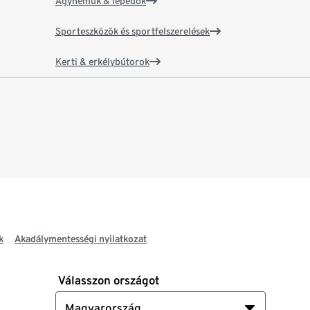
Ágyneműk & lepedők
Sporteszközök és sportfelszerelések
Kerti & erkélybútorok
k
Akadálymentességi nyilatkozat
Válasszon országot
Magyarország