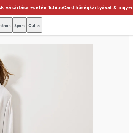
k vásárlása esetén TchiboCard hűségkártyával & ingyen
tthon
Sport
Outlet