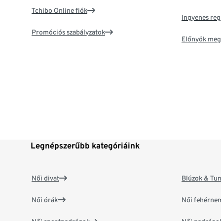
Tchibo Online fiók
Ingyenes reg
Promóciós szabályzatok
Előnyök meg
Legnépszerűbb kategóriáink
Női divat
Blúzok & Tun
Női órák
Női fehérne