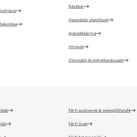
Kávébár
isztráció
Használati utasítások
tekintése
Ajándékkártya
Hírlevél
Útmutató és mérettanácsadó
ikák
Férfi pulóverek & melegítőfelsők
műk
Férfi övek