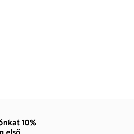
zónkat 10%
g első