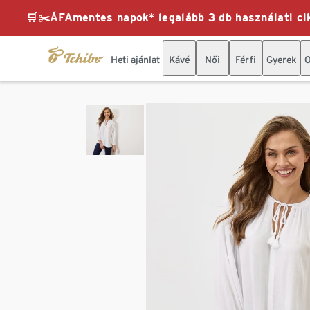
🛒✂️ÁFAmentes napok* legalább 3 db használati cik
Heti ajánlat
Kávé
Női
Férfi
Gyerek
O