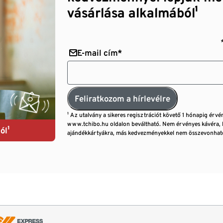
vásárlása alkalmából¹
E-mail cím*
Feliratkozom a hírlevélre
¹ Az utalvány a sikeres regisztrációt követő 1 hónapig érvé
www.tchibo.hu oldalon beváltható. Nem érvényes kávéra, 
ól¹
ajándékkártyákra, más kedvezményekkel nem összevonható