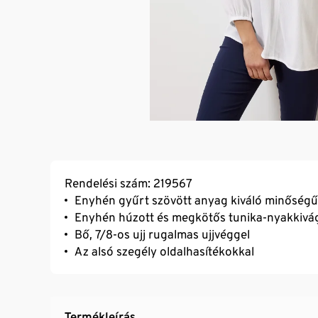
Rendelési szám: 219567
Enyhén gyűrt szövött anyag kiváló minőségű
Enyhén húzott és megkötős tunika-nyakkivá
Bő, 7/8-os ujj rugalmas ujjvéggel
Az alsó szegély oldalhasítékokkal
Termékleírás