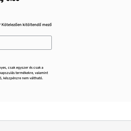
* Kötelezően kitöltendő mező
nyes, csak egyszer és csak a
kapszulás termékekre, valamint
, készpénzre nem váltható.