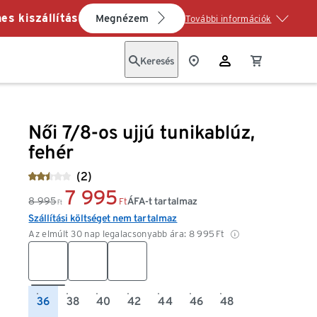
es kiszállítás
Megnézem
További információk
Keresés
Női 7/8-os ujjú tunikablúz,
fehér
(2)
7 995
8 995
ÁFA-t tartalmaz
Ft
Ft
Szállítási költséget nem tartalmaz
Az elmúlt 30 nap legalacsonyabb ára:
8 995
Ft
36
38
40
42
44
46
48