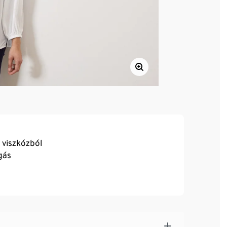
 viszkózból
gás