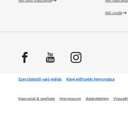
Női sportnadrágok
Női nadrágo
Női cipők
facebook
youtube
instagram
Szerződéstől való elállás
Kávé előfizetés felmondása
Kapcsolat & segítség
Impresszum
Adatvédelem
Visszaél