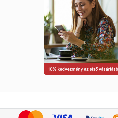
10% kedvezmény az első vásárlásb