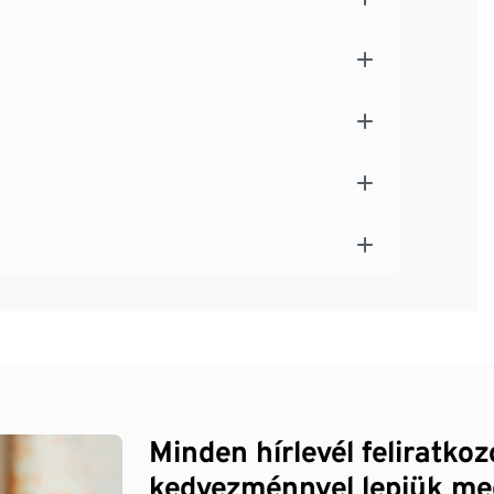
Minden hírlevél feliratko
kedvezménnyel lepjük me