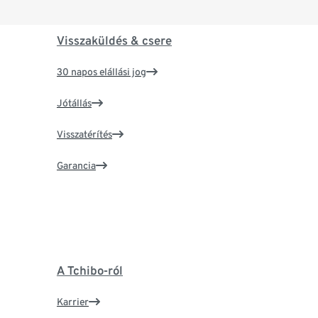
Visszaküldés & csere
30 napos elállási jog
Jótállás
Visszatérítés
Garancia
A Tchibo-ról
Karrier