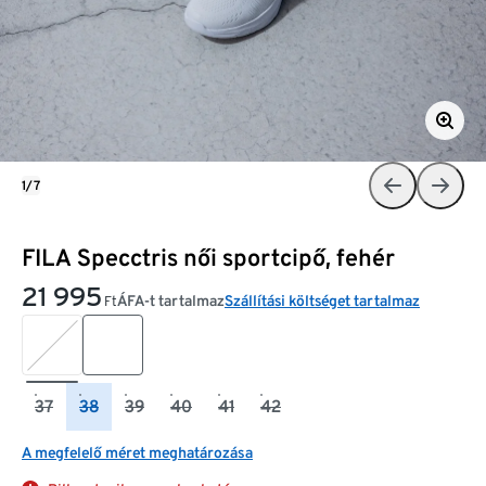
1/7
FILA Specctris női sportcipő, fehér
21 995
ÁFA-t tartalmaz
Szállítási költséget tartalmaz
Ft
37
38
39
40
41
42
A megfelelő méret meghatározása