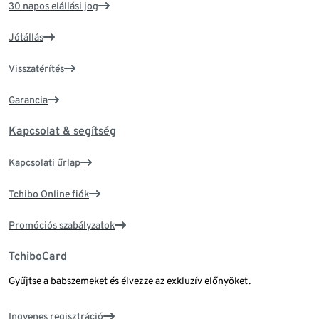
30 napos elállási jog
Jótállás
Visszatérítés
Garancia
Kapcsolat & segítség
Kapcsolati űrlap
Tchibo Online fiók
Promóciós szabályzatok
TchiboCard
Gyűjtse a babszemeket és élvezze az exkluzív előnyöket.
Ingyenes regisztráció