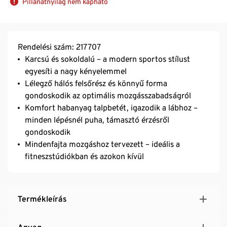
Pillanatnyilag nem kapható
Rendelési szám: 217707
Karcsú és sokoldalú – a modern sportos stílust
egyesíti a nagy kényelemmel
Lélegző hálós felsőrész és könnyű forma
gondoskodik az optimális mozgásszabadságról
Komfort habanyag talpbetét, igazodik a lábhoz –
minden lépésnél puha, támasztó érzésről
gondoskodik
Mindenfajta mozgáshoz tervezett – ideális a
fitneszstúdiókban és azokon kívül
Termékleírás