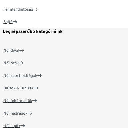
Fenntarthatóság
Sajtó
Legnépszerűbb kategóriáink
Női divat
Női órák
Női sportnadrágok
Blúzok & Tunikák
Női fehérneműk
Női nadrágok
Női cipők