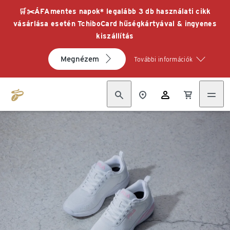
🛒✂️ÁFAmentes napok* legalább 3 db használati cikk
vásárlása esetén TchiboCard hűségkártyával & ingyenes
kiszállítás
Megnézem
További információk