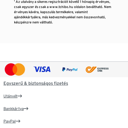
¹ Az utalvány a sikeres regisztrációt követő 1 hónapig érvényes,
csak egyszer és csak a www.tchibo.hu oldalon beváltható. Nem
érvényes kávéra, kapszulás termékekre, valamint
ajándékkártyákra, más kedvezményekkel nem összevonható,
készpénzre nem váltható.
Egyszerű & biztonságos fizetés
Utánvét
Bankkártya
PayPal