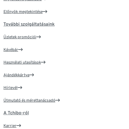
Előnyök megtekintése
További szolgáltatásaink
Üzletek promóciói
Kávébár
Használati utasítások
Ajándékkártya
Hírlevél
Útmutató és mérettanácsadó
A Tchibo-ról
Karrier