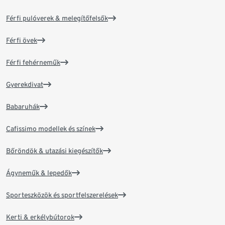
Férfi pulóverek & melegítőfelsők
Férfi övek
Férfi fehérneműk
Gyerekdivat
Babaruhák
Cafissimo modellek és színek
Bőröndök & utazási kiegészítők
Ágyneműk & lepedők
Sporteszközök és sportfelszerelések
Kerti & erkélybútorok