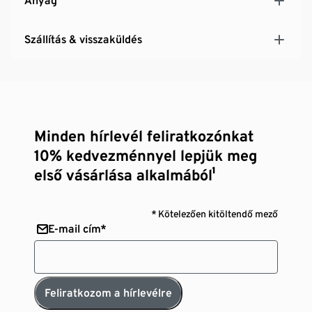
Anyag
Szállítás & visszaküldés
Minden hírlevél feliratkozónkat
10% kedvezménnyel lepjük meg
első vásárlása alkalmából¹
* Kötelezően kitöltendő mező
E-mail cím*
Feliratkozom a hírlevélre