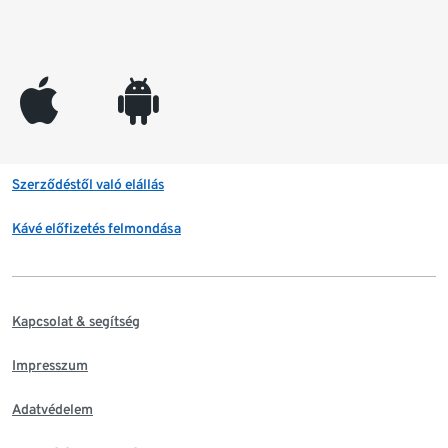
appleinc
android
Szerződéstől való elállás
Kávé előfizetés felmondása
Kapcsolat & segítség
Impresszum
Adatvédelem