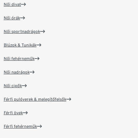
Női divat
Női órák
Női sportnadrágok
Blúzok & Tunikák
Női fehérneműk
Női nadrágok
Női cipők
Férfi pulóverek & melegítőfelsők
Férfi övek
Férfi fehérneműk