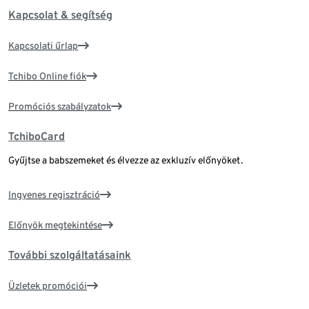
Kapcsolat & segítség
Kapcsolati űrlap
Tchibo Online fiók
Promóciós szabályzatok
TchiboCard
Gyűjtse a babszemeket és élvezze az exkluzív előnyöket.
Ingyenes regisztráció
Előnyök megtekintése
További szolgáltatásaink
Üzletek promóciói