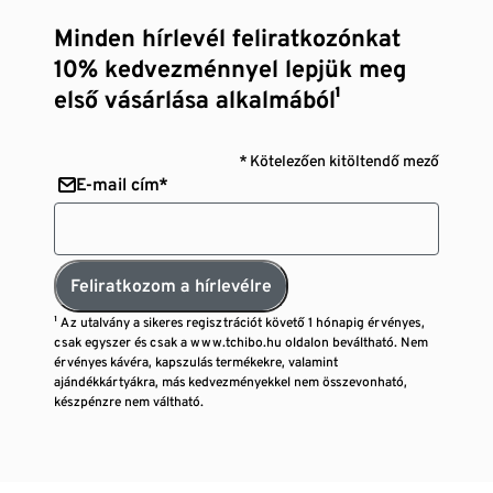
Minden hírlevél feliratkozónkat
10% kedvezménnyel lepjük meg
első vásárlása alkalmából¹
* Kötelezően kitöltendő mező
E-mail cím*
Feliratkozom a hírlevélre
¹ Az utalvány a sikeres regisztrációt követő 1 hónapig érvényes,
csak egyszer és csak a www.tchibo.hu oldalon beváltható. Nem
érvényes kávéra, kapszulás termékekre, valamint
ajándékkártyákra, más kedvezményekkel nem összevonható,
készpénzre nem váltható.