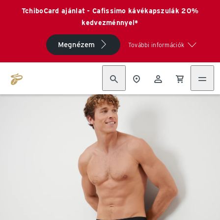
TchiboCard ajánlat - Cafissimo kávékapszulák 20%
kedvezménnyel*
Megnézem
További információk