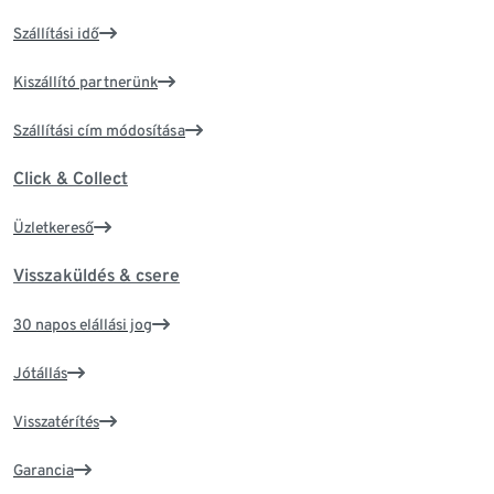
Szállítási idő
Kiszállító partnerünk
Szállítási cím módosítása
Click & Collect
Üzletkereső
Visszaküldés & csere
30 napos elállási jog
Jótállás
Visszatérítés
Garancia