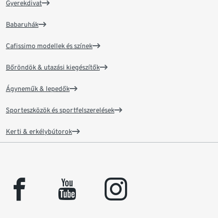
Gyerekdivat
Babaruhák
Cafissimo modellek és színek
Bőröndök & utazási kiegészítők
Ágyneműk & lepedők
Sporteszközök és sportfelszerelések
Kerti & erkélybútorok
facebook
youtube
instagram