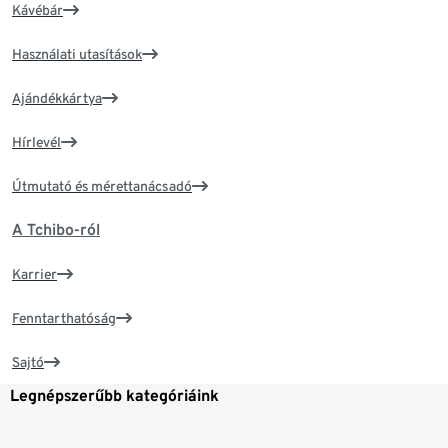
Kávébár
Használati utasítások
Ajándékkártya
Hírlevél
Útmutató és mérettanácsadó
A Tchibo-ról
Karrier
Fenntarthatóság
Sajtó
Legnépszerűbb kategóriáink