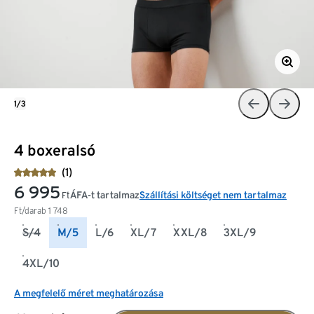
1/3
4 boxeralsó
(1)
6 995
ÁFA-t tartalmaz
Szállítási költséget nem tartalmaz
Ft
Ft/darab
1 748
S/4
M/5
L/6
XL/7
XXL/8
3XL/9
4XL/10
A megfelelő méret meghatározása