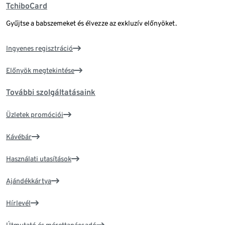
TchiboCard
Gyűjtse a babszemeket és élvezze az exkluzív előnyöket.
Ingyenes regisztráció
Előnyök megtekintése
További szolgáltatásaink
Üzletek promóciói
Kávébár
Használati utasítások
Ajándékkártya
Hírlevél