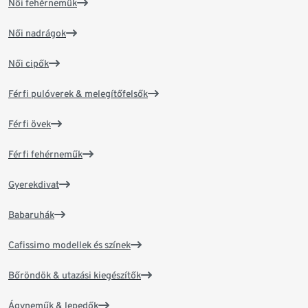
Női fehérneműk
Női nadrágok
Női cipők
Férfi pulóverek & melegítőfelsők
Férfi övek
Férfi fehérneműk
Gyerekdivat
Babaruhák
Cafissimo modellek és színek
Bőröndök & utazási kiegészítők
Ágyneműk & lepedők