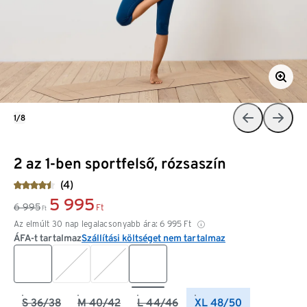
1/8
2 az 1-ben sportfelső, rózsaszín
(4)
5 995
6 995
Ft
Ft
Az elmúlt 30 nap legalacsonyabb ára:
6 995
Ft
ÁFA-t tartalmaz
Szállítási költséget nem tartalmaz
S 36/38
M 40/42
L 44/46
XL 48/50