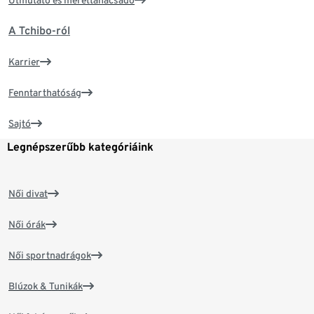
Útmutató és mérettanácsadó
A Tchibo-ról
Karrier
Fenntarthatóság
Sajtó
Legnépszerűbb kategóriáink
Női divat
Női órák
Női sportnadrágok
Blúzok & Tunikák