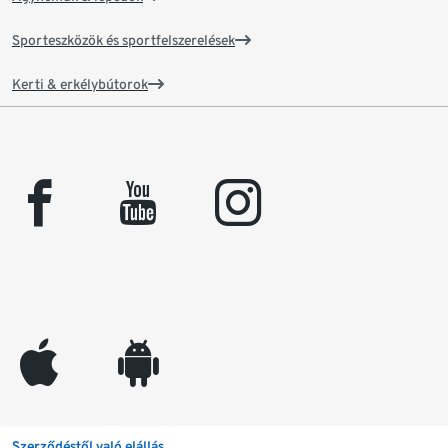
Sporteszközök és sportfelszerelések
Kerti & erkélybútorok
facebook
youtube
instagram
appleinc
android
Szerződéstől való elállás