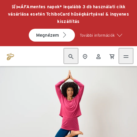
🛒✂️ÁFAmentes napok* legalább 3 db használati cikk
vásárlása esetén TchiboCard hűségkártyával & ingyenes
kiszállítás
Megnézem
További információk