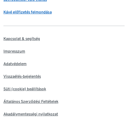
Kávé előfizetés felmondása
Kapcsolat & segítség
Impresszum
Adatvédelem
Visszaélés-bejelentés
Süti (cookie) beállítások
Általános Szerződési Feltételek
Akadálymentességi nyilatkozat