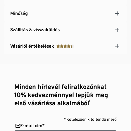
Minőség
Szállítás & visszaküldés
Vásárlói értékelések
Minden hírlevél feliratkozónkat
10% kedvezménnyel lepjük meg
első vásárlása alkalmából¹
* Kötelezően kitöltendő mező
E-mail cím*