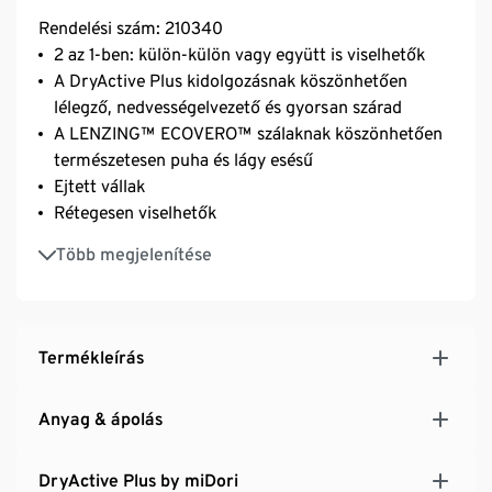
Rendelési szám: 210340
2 az 1-ben: külön-külön vagy együtt is viselhetők
A DryActive Plus kidolgozásnak köszönhetően
lélegző, nedvességelvezető és gyorsan szárad
A LENZING™ ECOVERO™ szálaknak köszönhetően
természetesen puha és lágy esésű
Ejtett vállak
Rétegesen viselhetők
Kerek nyakkivágás
Több megjelenítése
Termékleírás
Anyag & ápolás
DryActive Plus by miDori