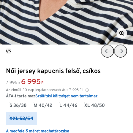
1/5
Női jersey kapucnis felső, csíkos
6 995
7 995
Ft
Ft
Az elmúlt 30 nap legalacsonyabb ára:
7 995
Ft
ÁFA-t tartalmaz
Szállítási költséget nem tartalmaz
S 36/38
M 40/42
L 44/46
XL 48/50
XXL 52/54
A megfelelő méret meghatározása