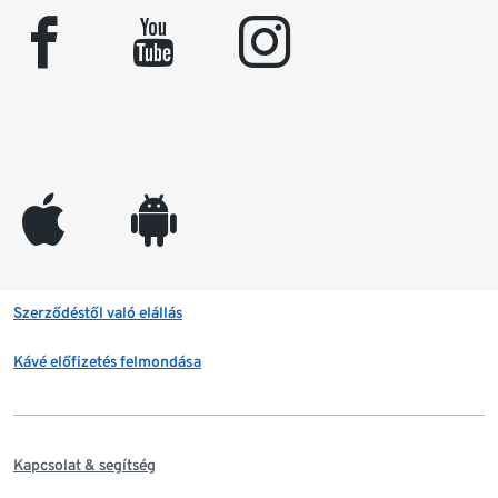
facebook
youtube
instagram
appleinc
android
Szerződéstől való elállás
Kávé előfizetés felmondása
Kapcsolat & segítség