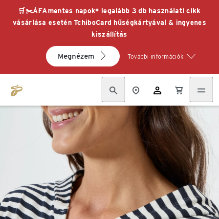
🛒✂️ÁFAmentes napok* legalább 3 db használati cikk
vásárlása esetén TchiboCard hűségkártyával & ingyenes
kiszállítás
Megnézem
További információk