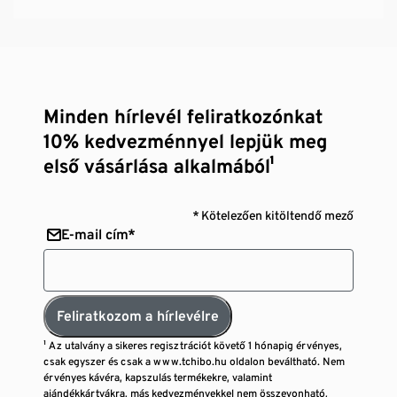
Minden hírlevél feliratkozónkat
10% kedvezménnyel lepjük meg
első vásárlása alkalmából¹
* Kötelezően kitöltendő mező
E-mail cím*
Feliratkozom a hírlevélre
¹ Az utalvány a sikeres regisztrációt követő 1 hónapig érvényes,
csak egyszer és csak a www.tchibo.hu oldalon beváltható. Nem
érvényes kávéra, kapszulás termékekre, valamint
ajándékkártyákra, más kedvezményekkel nem összevonható,