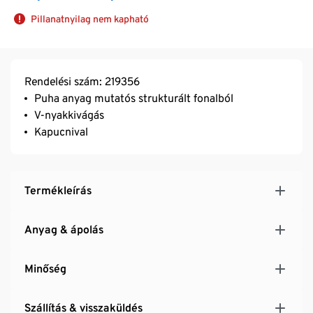
Pillanatnyilag nem kapható
Rendelési szám: 219356
Puha anyag mutatós strukturált fonalból
V-nyakkivágás
Kapucnival
Termékleírás
Anyag & ápolás
Minőség
Szállítás & visszaküldés