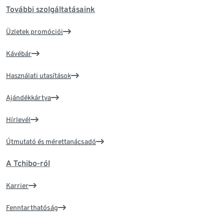
További szolgáltatásaink
Üzletek promóciói
Kávébár
Használati utasítások
Ajándékkártya
Hírlevél
Útmutató és mérettanácsadó
A Tchibo-ról
Karrier
Fenntarthatóság