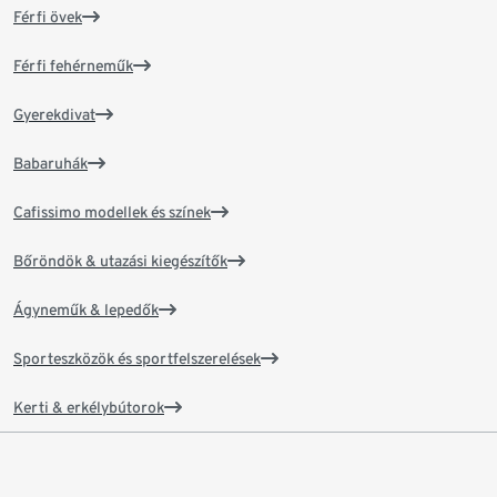
Férfi övek
Férfi fehérneműk
Gyerekdivat
Babaruhák
Cafissimo modellek és színek
Bőröndök & utazási kiegészítők
Ágyneműk & lepedők
Sporteszközök és sportfelszerelések
Kerti & erkélybútorok