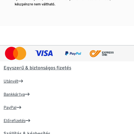
készpénzre nem váltható.
Egyszerű & biztonságos fizetés
Utánvét
Bankkártya
PayPal
Előrefizetés
Szállítás & kézbesítés