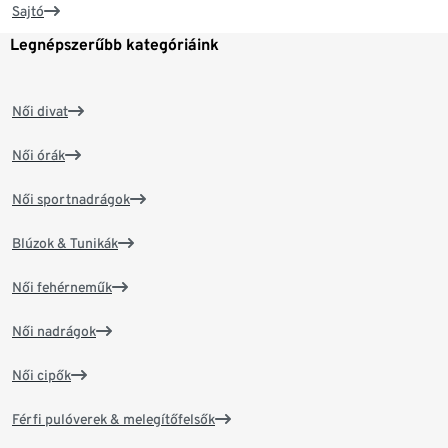
Sajtó
Legnépszerűbb kategóriáink
Női divat
Női órák
Női sportnadrágok
Blúzok & Tunikák
Női fehérneműk
Női nadrágok
Női cipők
Férfi pulóverek & melegítőfelsők