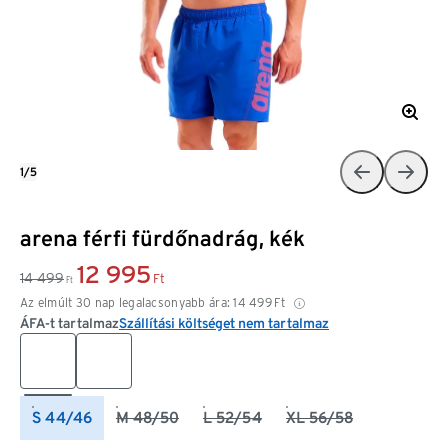
1/5
arena férfi fürdőnadrág, kék
12 995
14 499
Ft
Ft
Az elmúlt 30 nap legalacsonyabb ára:
14 499
Ft
ÁFA-t tartalmaz
Szállítási költséget nem tartalmaz
S 44/46
M 48/50
L 52/54
XL 56/58