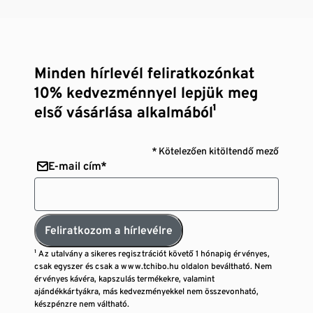
tevékenységekhez a medencében és a strandon
Minden hírlevél feliratkozónkat
10% kedvezménnyel lepjük meg
első vásárlása alkalmából¹
* Kötelezően kitöltendő mező
E-mail cím*
Feliratkozom a hírlevélre
¹ Az utalvány a sikeres regisztrációt követő 1 hónapig érvényes,
csak egyszer és csak a www.tchibo.hu oldalon beváltható. Nem
érvényes kávéra, kapszulás termékekre, valamint
ajándékkártyákra, más kedvezményekkel nem összevonható,
készpénzre nem váltható.