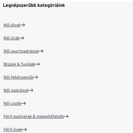
Legnépszerűbb kategóriáink
Női divat
Női órák
Női sportnadrágok
Blúzok & Tunikák
Női fehérneműk
Női nadrágok
Női cipők
Férfi pulóverek & melegítőfelsők
Férfi övek