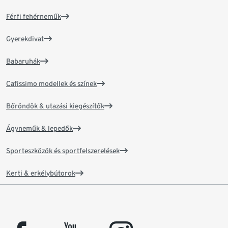
Férfi fehérneműk
Gyerekdivat
Babaruhák
Cafissimo modellek és színek
Bőröndök & utazási kiegészítők
Ágyneműk & lepedők
Sporteszközök és sportfelszerelések
Kerti & erkélybútorok