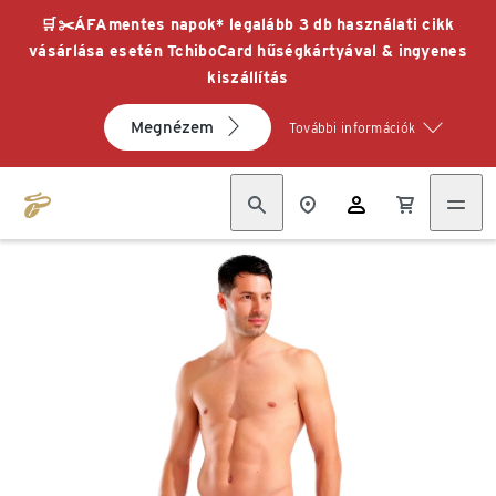
🛒✂️ÁFAmentes napok* legalább 3 db használati cikk
vásárlása esetén TchiboCard hűségkártyával & ingyenes
kiszállítás
Megnézem
További információk