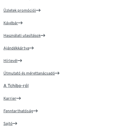
Üzletek promóciói
Kávébár
Használati utasítások
Ajándékkártya
Hírlevél
Útmutató és mérettanácsadó
A Tchibo-ról
Karrier
Fenntarthatóság
Sajtó