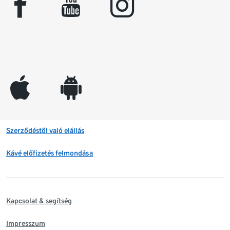
facebook
youtube
instagram
appleinc
android
Szerződéstől való elállás
Kávé előfizetés felmondása
Kapcsolat & segítség
Impresszum