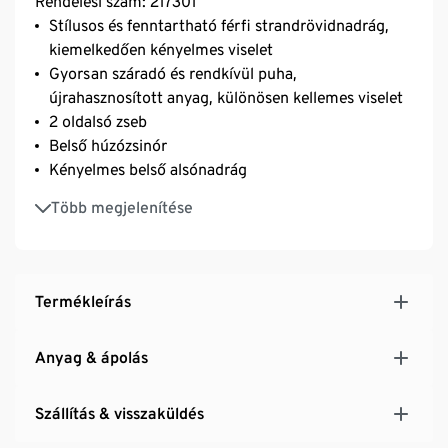
Rendelési szám: 217301
Stílusos és fenntartható férfi strandrövidnadrág,
kiemelkedően kényelmes viselet
Gyorsan száradó és rendkívül puha,
újrahasznosított anyag, különösen kellemes viselet
2 oldalsó zseb
Belső húzózsinór
Kényelmes belső alsónadrág
Oldalhossz: kb. 41,5 cm
Több megjelenítése
A termék fő anyaga Global Recycle Standard
minősített
A Global Recycle Standard egy nemzetközi,
önkéntes alapon működő, független harmadik fél
Termékleírás
által ellenőrzött ökológiai szabvány, amely igazolja
az újrahasznosított anyagtartalmat, felügyeli a
Anyag & ápolás
teljes termékellátási láncot, valamint ellenőrzi a
gyártási folyamat során alkalmazott társadalmi és
Szállítás & visszaküldés
környezetvédelmi gyakorlatok betartását
Ideális úszáshoz, valamint sporthoz és szabadidős