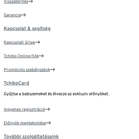
Visszatérítés
Garancia
Kapcsolat & segítség
Kapcsolati űrlap
Tchibo Online fiók
Promóciós szabályzatok
TchiboCard
Gyűjtse a babszemeket és élvezze az exkluzív előnyöket.
Ingyenes regisztráció
Előnyök megtekintése
További szolgáltatásaink