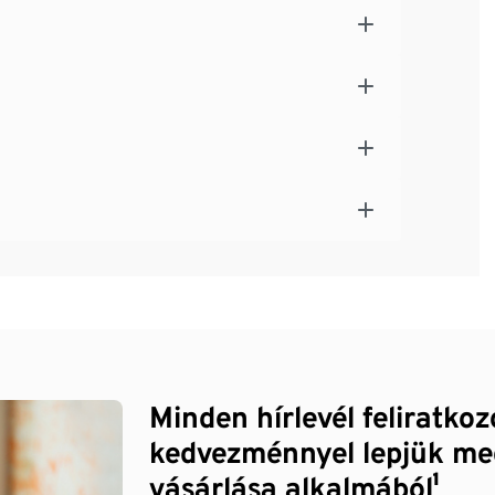
Minden hírlevél feliratko
kedvezménnyel lepjük me
vásárlása alkalmából¹