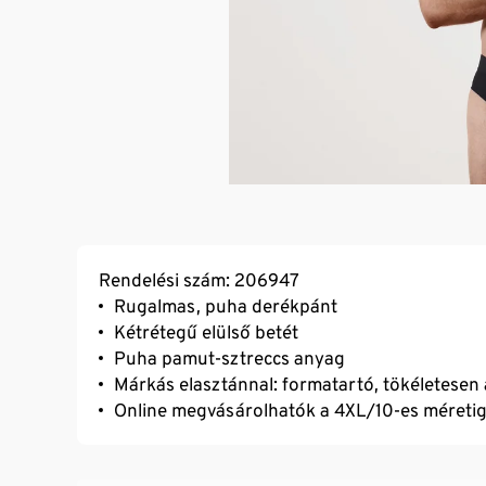
Rendelési szám: 206947
Rugalmas, puha derékpánt
Kétrétegű elülső betét
Puha pamut-sztreccs anyag
Márkás elasztánnal: formatartó, tökéletesen á
Online megvásárolhatók a 4XL/10-es méreti