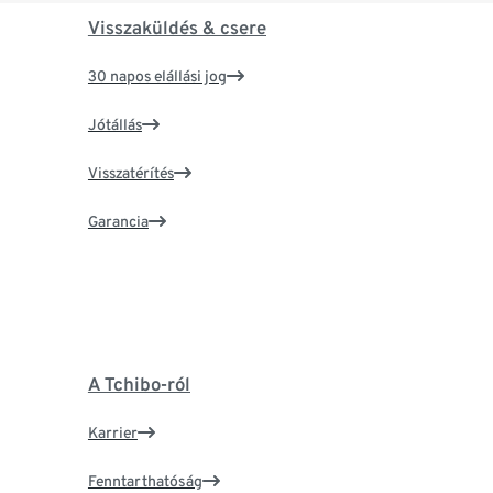
Visszaküldés & csere
30 napos elállási jog
Jótállás
Visszatérítés
Garancia
A Tchibo-ról
Karrier
Fenntarthatóság