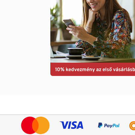
10% kedvezmény az első vásárlásb