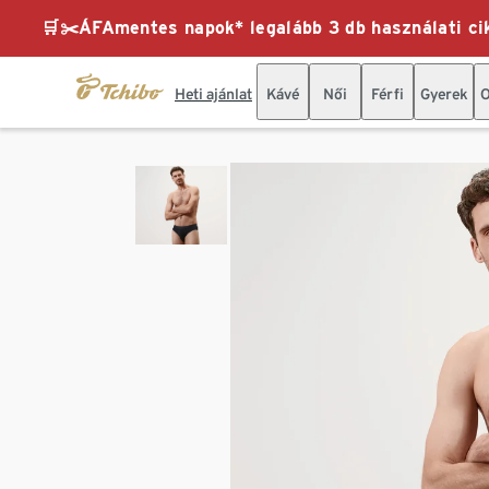
🛒✂️ÁFAmentes napok* legalább 3 db használati cik
Heti ajánlat
Kávé
Női
Férfi
Gyerek
O