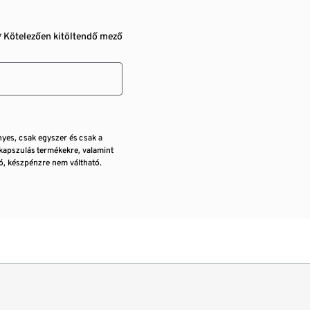
* Kötelezően kitöltendő mező
nyes, csak egyszer és csak a
kapszulás termékekre, valamint
, készpénzre nem váltható.