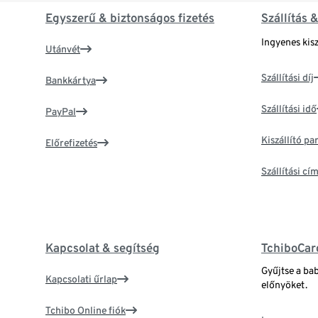
Egyszerű & biztonságos fizetés
Szállítás 
Ingyenes kisz
Utánvét
Szállítási díj
Bankkártya
Szállítási idő
PayPal
Kiszállító p
Előrefizetés
Szállítási c
Kapcsolat & segítség
TchiboCar
Gyűjtse a ba
Kapcsolati űrlap
előnyöket.
Tchibo Online fiók