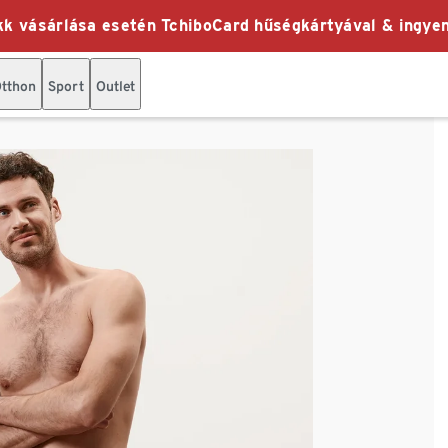
k vásárlása esetén TchiboCard hűségkártyával & ingyen
tthon
Sport
Outlet