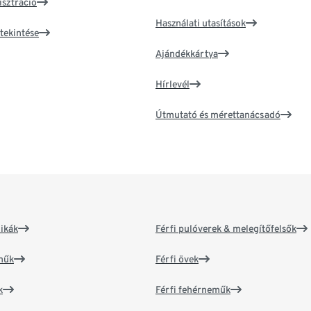
isztráció
Használati utasítások
tekintése
Ajándékkártya
Hírlevél
Útmutató és mérettanácsadó
ikák
Férfi pulóverek & melegítőfelsők
műk
Férfi övek
k
Férfi fehérneműk