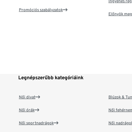
Ingyenes reg
Promóciós szabályzatok
Előnyök meg
Legnépszerűbb kategóriáink
Női divat
Blúzok & Tun
Női órák
Női fehérne
Női sportnadrágok
Női nadrágo