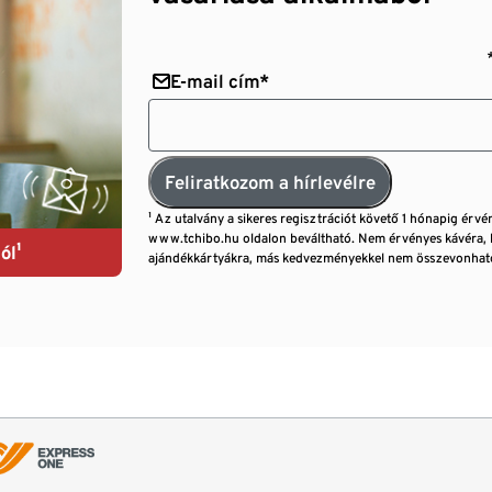
E-mail cím*
Feliratkozom a hírlevélre
¹ Az utalvány a sikeres regisztrációt követő 1 hónapig érvé
www.tchibo.hu oldalon beváltható. Nem érvényes kávéra, 
ól¹
ajándékkártyákra, más kedvezményekkel nem összevonható