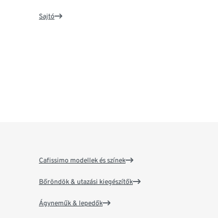
Sajtó
Cafissimo modellek és színek
Bőröndök & utazási kiegészítők
Ágyneműk & lepedők