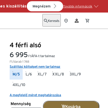
es kiszállítás
Megnézem
További információk
Keresés
4 férfi alsó
6 995
ÁFA-t tartalmaz
Ft
Ft/darab
1 748
Szállítási költséget nem tartalmaz
M/5
L/6
XL/7
XXL/8
3XL/9
4XL/10
A megfelelő méret meghatározása
Mennyiség
Kosárba