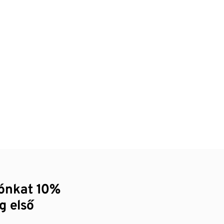
zónkat 10%
g első