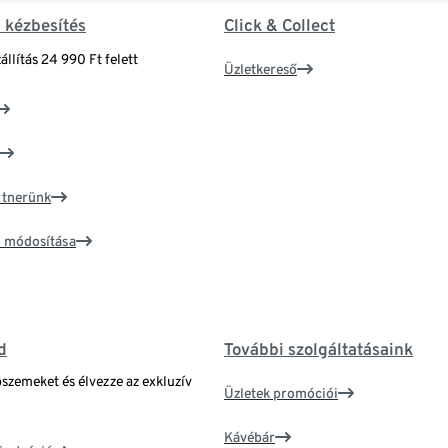
& kézbesítés
Click & Collect
állítás 24 990 Ft felett
Üzletkereső
artnerünk
ím módosítása
d
További szolgáltatásaink
bszemeket és élvezze az exkluzív
Üzletek promóciói
Kávébár