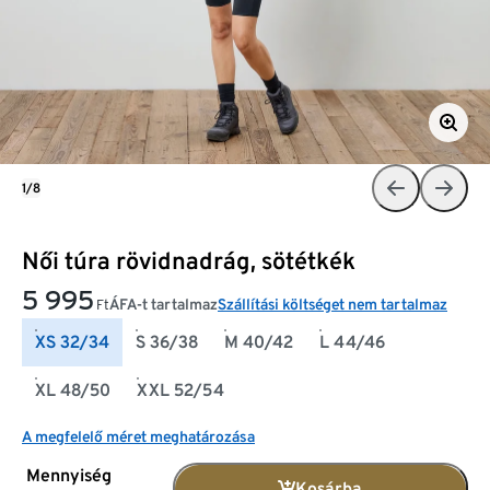
1/8
Női túra rövidnadrág, sötétkék
5 995
ÁFA-t tartalmaz
Szállítási költséget nem tartalmaz
Ft
XS 32/34
S 36/38
M 40/42
L 44/46
XL 48/50
XXL 52/54
A megfelelő méret meghatározása
Mennyiség
Kosárba