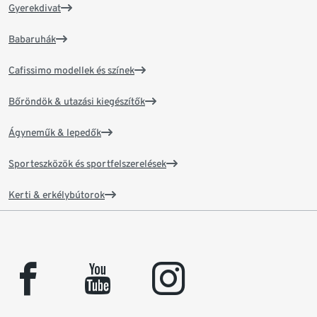
Gyerekdivat
Babaruhák
Cafissimo modellek és színek
Bőröndök & utazási kiegészítők
Ágyneműk & lepedők
Sporteszközök és sportfelszerelések
Kerti & erkélybútorok
facebook
youtube
instagram