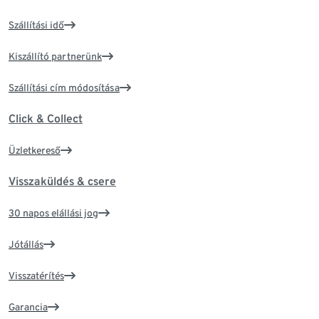
Szállítási idő
Kiszállító partnerünk
Szállítási cím módosítása
Click & Collect
Üzletkereső
Visszaküldés & csere
30 napos elállási jog
Jótállás
Visszatérítés
Garancia