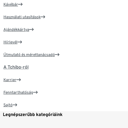
Kávébár
Használati utasítások
Ajándékkártya
Hírlevél
Útmutató és mérettanácsadó
A Tchibo-ról
Karrier
Fenntarthatóság
Sajtó
Legnépszerűbb kategóriáink