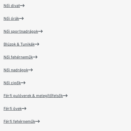
Női divat
Női órák
Női sportnadrágok
Blúzok & Tunikák
Női fehérneműk
Női nadrágok
Női cipők
Férfi pulóverek & melegítőfelsők
Férfi övek
Férfi fehérneműk