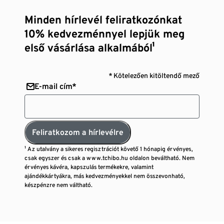
Minden hírlevél feliratkozónkat
10% kedvezménnyel lepjük meg
első vásárlása alkalmából¹
* Kötelezően kitöltendő mező
E-mail cím*
Feliratkozom a hírlevélre
¹ Az utalvány a sikeres regisztrációt követő 1 hónapig érvényes,
csak egyszer és csak a www.tchibo.hu oldalon beváltható. Nem
érvényes kávéra, kapszulás termékekre, valamint
ajándékkártyákra, más kedvezményekkel nem összevonható,
készpénzre nem váltható.