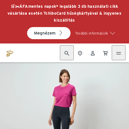
🛒✂️ÁFAmentes napok* legalább 3 db használati cikk
vásárlása esetén TchiboCard hűségkártyával & ingyenes
kiszállítás
Megnézem
További információk