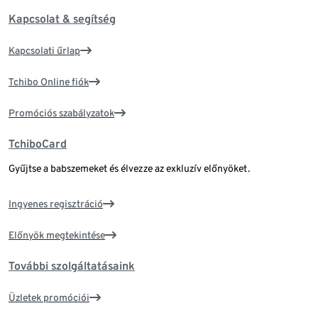
Kapcsolat & segítség
Kapcsolati űrlap
Tchibo Online fiók
Promóciós szabályzatok
TchiboCard
Gyűjtse a babszemeket és élvezze az exkluzív előnyöket.
Ingyenes regisztráció
Előnyök megtekintése
További szolgáltatásaink
Üzletek promóciói