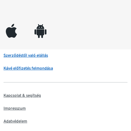
appleinc
android
Szerződéstől való elállás
Kávé előfizetés felmondása
Kapcsolat & segítség
Impresszum
Adatvédelem