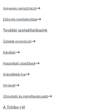
Ingyenes regisztráció
Előnyök megtekintése
További szolgáltatásaink
Üzletek promóciói
Kávébár
Használati utasítások
Ajándékkártya
Hírlevél
Útmutató és mérettanácsadó
A Tchibo-ról