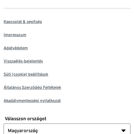
Kapcsolat & segítség
Impresszum
Adatvédelem
Visszaélés-bejelentés
Süti (cookie) beállítások
Általános Szerződési Feltételek
Akadálymentességi nyilatkozat
Válasszon országot
Magyarország