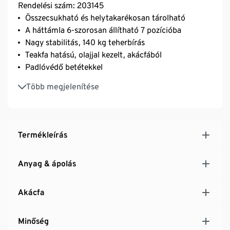
Rendelési szám: 203145
Összecsukható és helytakarékosan tárolható
A háttámla 6-szorosan állítható 7 pozícióba
Nagy stabilitás, 140 kg teherbírás
Teakfa hatású, olajjal kezelt, akácfából
Padlóvédő betétekkel
UV- és időjárásálló
Több megjelenítése
»Lenja« bútorcsaládunk tagja
Megjegyzés: a kartámlákra való párnabetétek
megtalálhatók a kínálatunkban (rendelésszám:
199143, 199140)
Termékleírás
Anyag & ápolás
Akácfa
Minőség