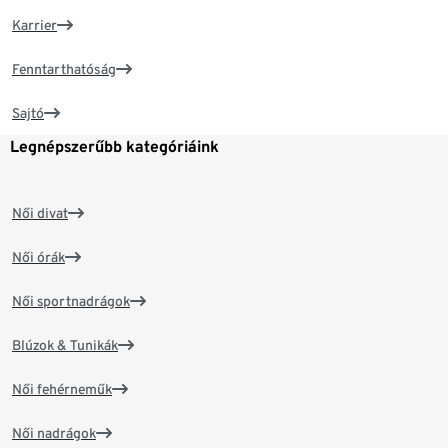
Karrier
Fenntarthatóság
Sajtó
Legnépszerűbb kategóriáink
Női divat
Női órák
Női sportnadrágok
Blúzok & Tunikák
Női fehérneműk
Női nadrágok