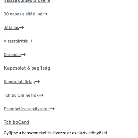
Visszaküldés & csere
30 napos elállási jog
Jótállás
Visszatérítés
Garancia
Kapcsolat & segítség
Kapcsolati űrlap
Tchibo Online fiók
Promóciós szabályzatok
TchiboCard
Gyűjtse a babszemeket és élvezze az exkluzív előnyöket.