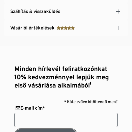
Szállítás & visszaküldés
Vásárlói értékelések
Minden hírlevél feliratkozónkat
10% kedvezménnyel lepjük meg
első vásárlása alkalmából¹
* Kötelezően kitöltendő mező
E-mail cím*