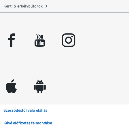
Kerti & erkélybútorok
facebook
youtube
instagram
appleinc
android
Szerződéstől való elállás
Kávé előfizetés felmondása