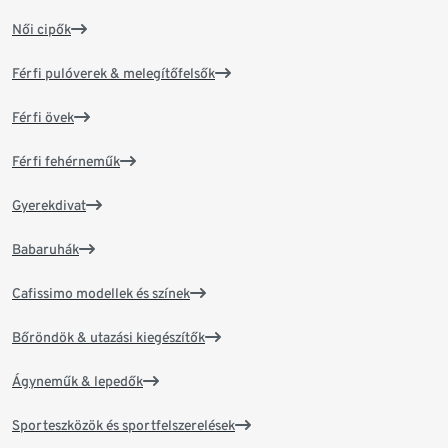
Női cipők
Férfi pulóverek & melegítőfelsők
Férfi övek
Férfi fehérneműk
Gyerekdivat
Babaruhák
Cafissimo modellek és színek
Bőröndök & utazási kiegészítők
Ágyneműk & lepedők
Sporteszközök és sportfelszerelések