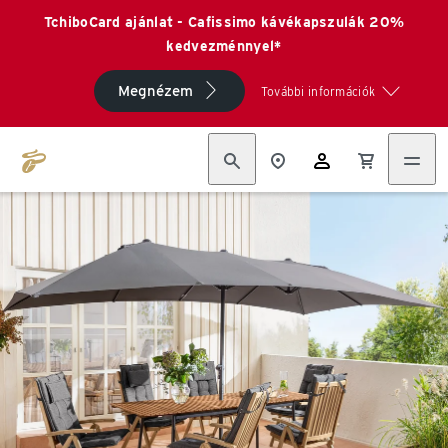
TchiboCard ajánlat - Cafissimo kávékapszulák 20%
kedvezménnyel*
Megnézem
További információk