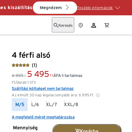
es kiszállítás
Megnézem
További információk
Keresés
4 férfi alsó
(1)
5 495
6 995
ÁFA-t tartalmaz
Ft
Ft
Ft/darab
1 373
Szállítási költséget nem tartalmaz
Az elmúlt 30 nap legalacsonyabb ára:
6 995
Ft
M/5
L/6
XL/7
XXL/8
A megfelelő méret meghatározása
Mennyiség
Kosárba