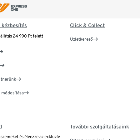
& kézbesítés
Click & Collect
állítás 24 990 Ft felett
Üzletkereső
artnerünk
ím módosítása
d
További szolgáltatásaink
bszemeket és élvezze az exkluzív