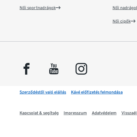
Női sportnadrágok
Női nadrágo
Női cipők
facebook
youtube
instagram
Szerződéstől való elállás
Kávé előfizetés felmondása
Kapcsolat & segítség
Impresszum
Adatvédelem
Visszaél