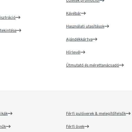
Üzletek promóciói
Kávébár
isztráció
Használati utasítások
tekintése
Ajándékkártya
Hírlevél
Útmutató és mérettanácsadó
ikák
Férfi pulóverek & melegítőfelsők
műk
Férfi övek