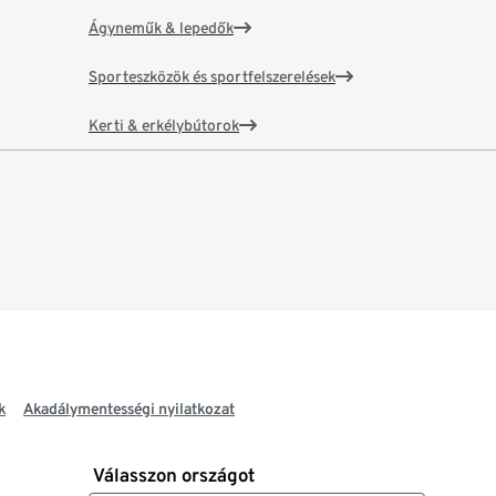
Ágyneműk & lepedők
Sporteszközök és sportfelszerelések
Kerti & erkélybútorok
k
Akadálymentességi nyilatkozat
Válasszon országot