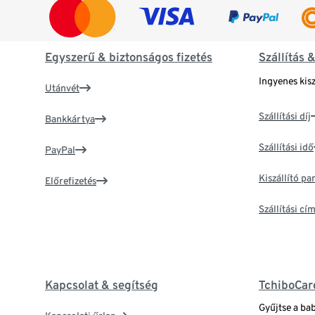
Egyszerű & biztonságos fizetés
Szállítás 
Ingyenes kisz
Utánvét
Szállítási díj
Bankkártya
Szállítási idő
PayPal
Kiszállító p
Előrefizetés
Szállítási c
Kapcsolat & segítség
TchiboCar
Gyűjtse a ba