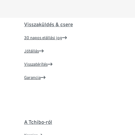
Visszaküldés & csere
30 napos elállási jog
Jótállás
Visszatérítés
Garancia
A Tchibo-ról