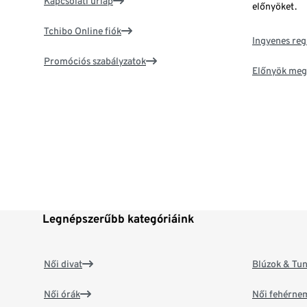
Kapcsolati űrlap
előnyöket.
Tchibo Online fiók
Ingyenes reg
Promóciós szabályzatok
Előnyök meg
Legnépszerűbb kategóriáink
Női divat
Blúzok & Tun
Női órák
Női fehérne