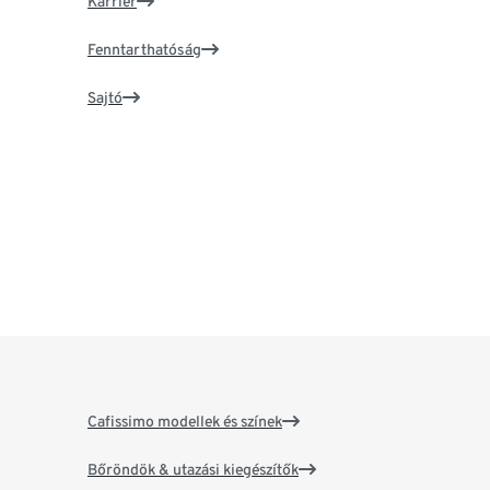
Karrier
Fenntarthatóság
Sajtó
Cafissimo modellek és színek
Bőröndök & utazási kiegészítők