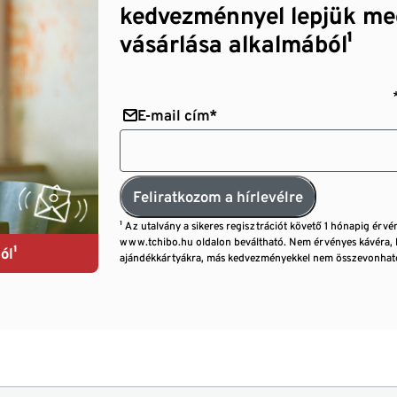
kedvezménnyel lepjük me
vásárlása alkalmából¹
E-mail cím*
Feliratkozom a hírlevélre
¹ Az utalvány a sikeres regisztrációt követő 1 hónapig érvé
www.tchibo.hu oldalon beváltható. Nem érvényes kávéra, 
ól¹
ajándékkártyákra, más kedvezményekkel nem összevonható