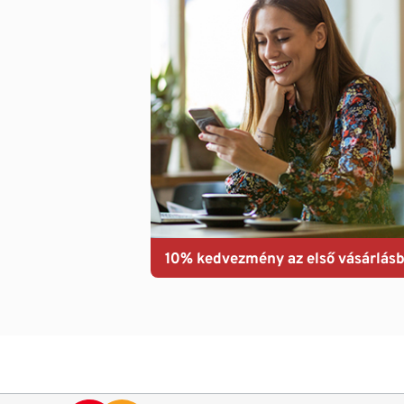
10% kedvezmény az első vásárlásb