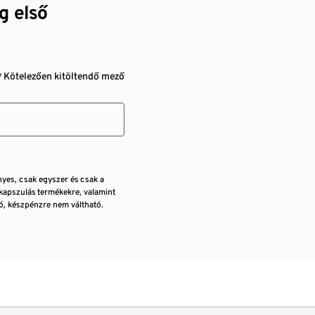
g első
* Kötelezően kitöltendő mező
nyes, csak egyszer és csak a
kapszulás termékekre, valamint
, készpénzre nem váltható.