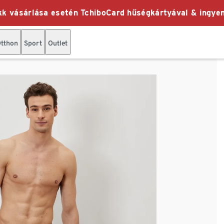
k vásárlása esetén TchiboCard hűségkártyával & ingyen
tthon
Sport
Outlet