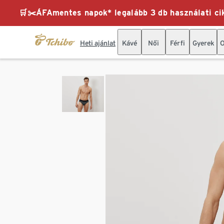
🛒✂️ÁFAmentes napok* legalább 3 db használati cik
Heti ajánlat
Kávé
Női
Férfi
Gyerek
O