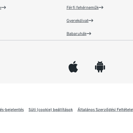
k
Férfi fehérneműk
Gyerekdivat
Babaruhák
appleinc
android
és-bejelentés
Süti (cookie) beállítások
Általános Szerződési Feltétele