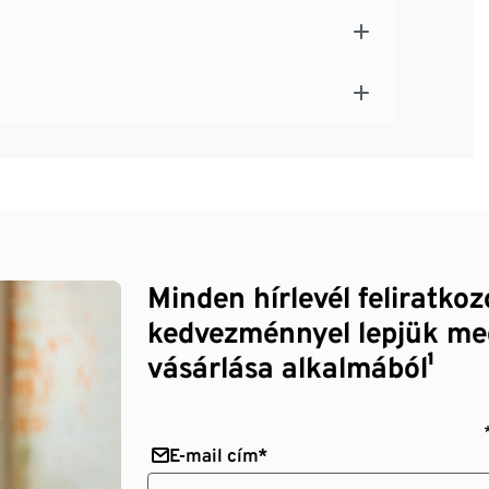
Minden hírlevél feliratko
kedvezménnyel lepjük me
vásárlása alkalmából¹
E-mail cím*