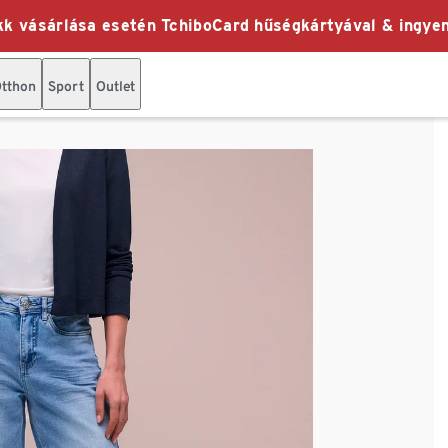
k vásárlása esetén TchiboCard hűségkártyával & ingyen
tthon
Sport
Outlet