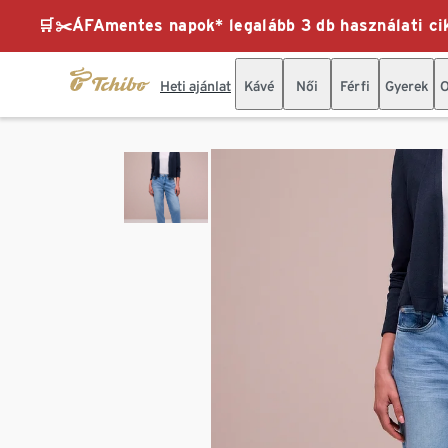
🛒✂️ÁFAmentes napok* legalább 3 db használati cik
Heti ajánlat
Kávé
Női
Férfi
Gyerek
O