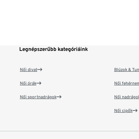
Legnépszerűbb kategóriáink
Női divat
Blúzok & Tun
Női órák
Női fehérne
Női sportnadrágok
Női nadrágo
Női cipők