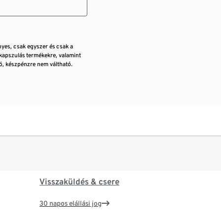
nyes, csak egyszer és csak a
kapszulás termékekre, valamint
, készpénzre nem váltható.
Visszaküldés & csere
30 napos elállási jog