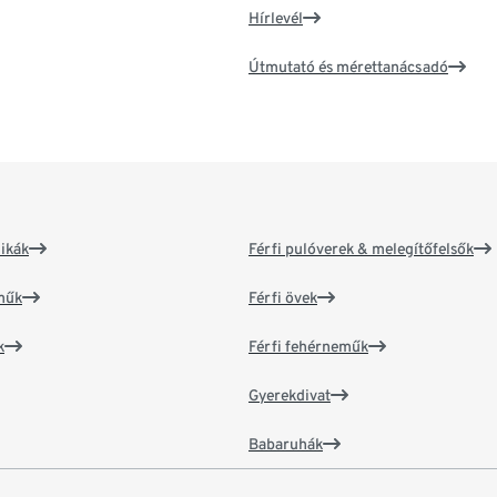
Hírlevél
Útmutató és mérettanácsadó
ikák
Férfi pulóverek & melegítőfelsők
műk
Férfi övek
k
Férfi fehérneműk
Gyerekdivat
Babaruhák