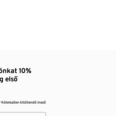
zónkat 10%
g első
* Kötelezően kitöltendő mező