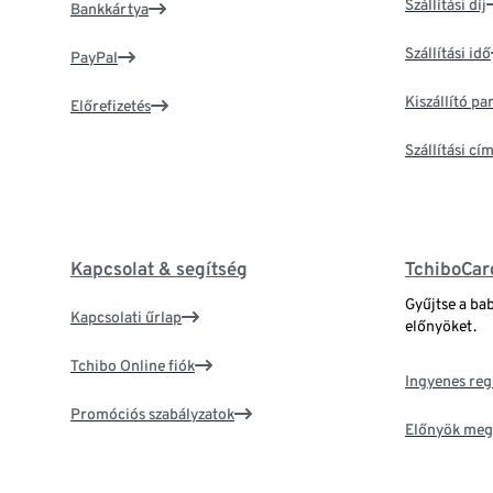
Szállítási díj
Bankkártya
Szállítási idő
PayPal
Kiszállító p
Előrefizetés
Szállítási c
Kapcsolat & segítség
TchiboCar
Gyűjtse a ba
Kapcsolati űrlap
előnyöket.
Tchibo Online fiók
Ingyenes reg
Promóciós szabályzatok
Előnyök meg