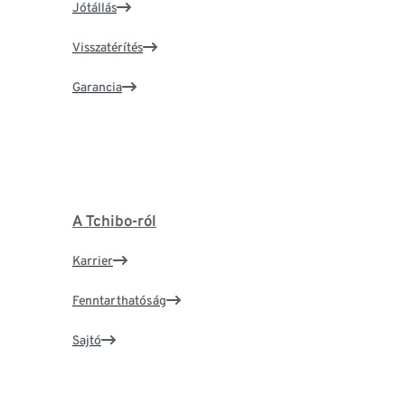
Jótállás
Visszatérítés
Garancia
A Tchibo-ról
Karrier
Fenntarthatóság
Sajtó