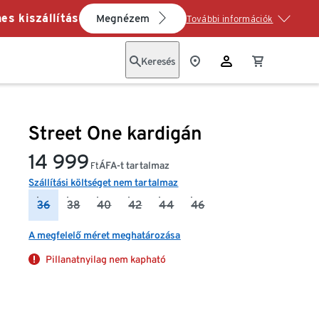
es kiszállítás
Megnézem
További információk
Keresés
Street One kardigán
14 999
ÁFA-t tartalmaz
Ft
Szállítási költséget nem tartalmaz
36
38
40
42
44
46
A megfelelő méret meghatározása
Pillanatnyilag nem kapható