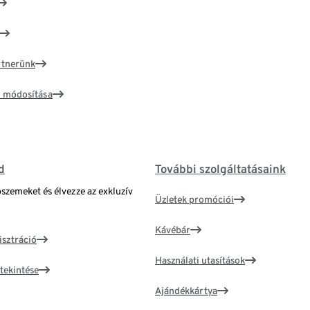
artnerünk
ím módosítása
d
További szolgáltatásaink
bszemeket és élvezze az exkluzív
Üzletek promóciói
Kávébár
isztráció
Használati utasítások
tekintése
Ajándékkártya