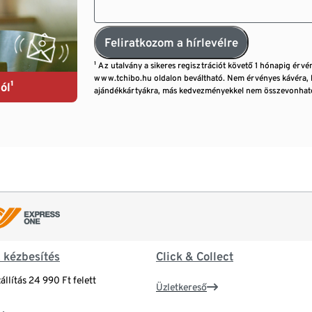
Feliratkozom a hírlevélre
¹ Az utalvány a sikeres regisztrációt követő 1 hónapig érvé
www.tchibo.hu oldalon beváltható. Nem érvényes kávéra, 
ól¹
ajándékkártyákra, más kedvezményekkel nem összevonható
& kézbesítés
Click & Collect
állítás 24 990 Ft felett
Üzletkereső