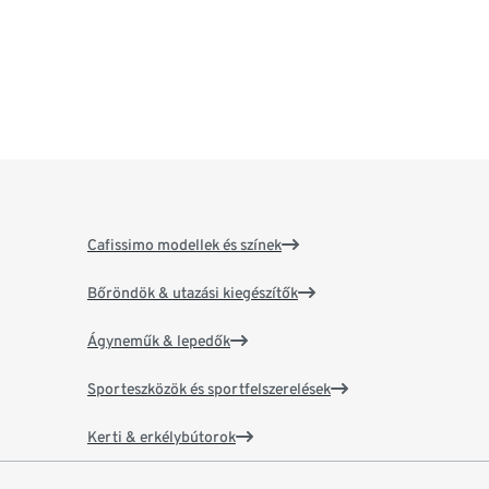
Cafissimo modellek és színek
Bőröndök & utazási kiegészítők
Ágyneműk & lepedők
Sporteszközök és sportfelszerelések
Kerti & erkélybútorok