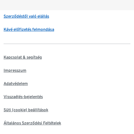
Szerződéstől való elállás
Kávé előfizetés felmondása
Kapcsolat & segítség
Impresszum
Adatvédelem
Visszaélés-bejelentés
Süti (cookie) beállítások
Általános Szerződési Feltételek