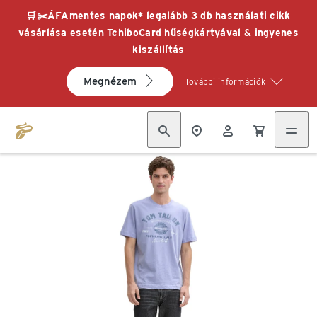
🛒✂️ÁFAmentes napok* legalább 3 db használati cikk
vásárlása esetén TchiboCard hűségkártyával & ingyenes
kiszállítás
Megnézem
További információk