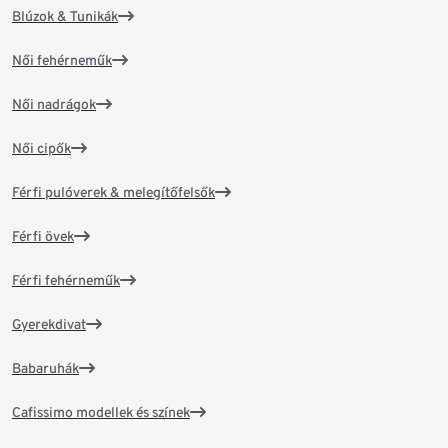
Blúzok & Tunikák
Női fehérneműk
Női nadrágok
Női cipők
Férfi pulóverek & melegítőfelsők
Férfi övek
Férfi fehérneműk
Gyerekdivat
Babaruhák
Cafissimo modellek és színek