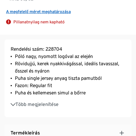
A megfelelő méret meghatározása
Pillanatnyilag nem kapható
Rendelési szám: 228704
Póló nagy, nyomott logóval az elején
Rövidujjú, kerek nyakkivágással, ideális tavasszal,
ősszel és nyáron
Puha single jersey anyag tiszta pamutból
Fazon: Regular fit
Puha és kellemesen simul a bőrre
Maximális kényelem, mozgásszabadság és ideális
Több megjelenítése
illeszkedés
Termékleírás