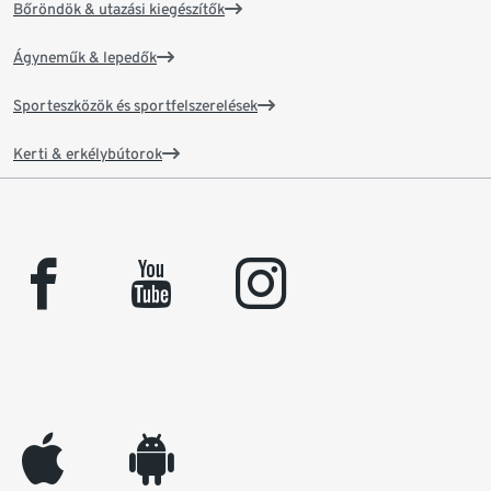
Bőröndök & utazási kiegészítők
Ágyneműk & lepedők
Sporteszközök és sportfelszerelések
Kerti & erkélybútorok
facebook
youtube
instagram
appleinc
android