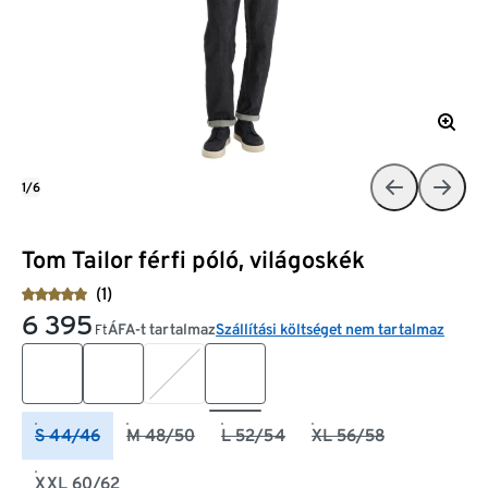
1/6
Tom Tailor férfi póló, világoskék
(1)
6 395
ÁFA-t tartalmaz
Szállítási költséget nem tartalmaz
Ft
S 44/46
M 48/50
L 52/54
XL 56/58
XXL 60/62