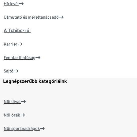
Hírlevél
Útmutató és mérettanácsadó
A Tchibo-ról
Karrier
Fenntarthatóság
Sajtó
Legnépszerűbb kategóriáink
Női divat
Női órák
Női sportnadrágok