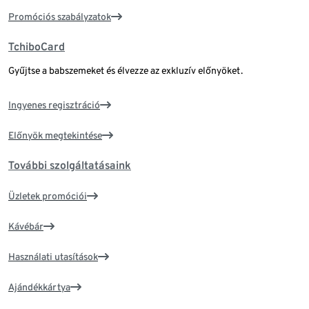
Promóciós szabályzatok
TchiboCard
Gyűjtse a babszemeket és élvezze az exkluzív előnyöket.
Ingyenes regisztráció
Előnyök megtekintése
További szolgáltatásaink
Üzletek promóciói
Kávébár
Használati utasítások
Ajándékkártya