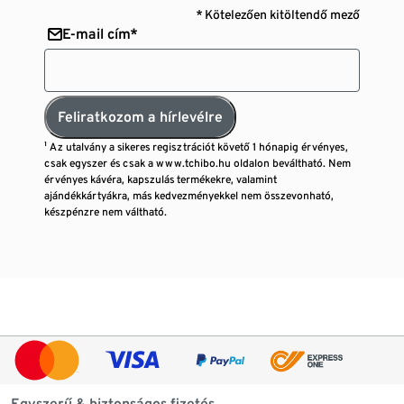
* Kötelezően kitöltendő mező
E-mail cím*
Feliratkozom a hírlevélre
¹ Az utalvány a sikeres regisztrációt követő 1 hónapig érvényes,
csak egyszer és csak a www.tchibo.hu oldalon beváltható. Nem
érvényes kávéra, kapszulás termékekre, valamint
ajándékkártyákra, más kedvezményekkel nem összevonható,
készpénzre nem váltható.
Egyszerű & biztonságos fizetés