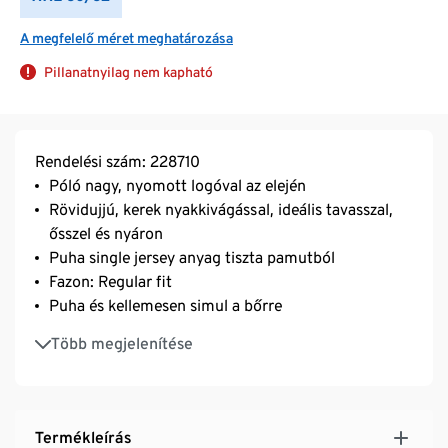
A megfelelő méret meghatározása
Pillanatnyilag nem kapható
Rendelési szám: 228710
Póló nagy, nyomott logóval az elején
Rövidujjú, kerek nyakkivágással, ideális tavasszal,
ősszel és nyáron
Puha single jersey anyag tiszta pamutból
Fazon: Regular fit
Puha és kellemesen simul a bőrre
Maximális kényelem, mozgásszabadság és ideális
Több megjelenítése
illeszkedés
Termékleírás