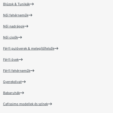
Blúzok & Tunikák
Női fehérneműk
Női nadrágok
Női cipők
Férfi pulóverek & melegítőfelsők
Férfi övek
Férfi fehérneműk
Gyerekdivat
Babaruhák
Cafissimo modellek és színek