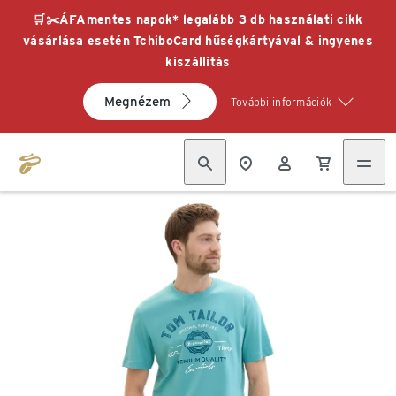
🛒✂️ÁFAmentes napok* legalább 3 db használati cikk
vásárlása esetén TchiboCard hűségkártyával & ingyenes
kiszállítás
Megnézem
További információk