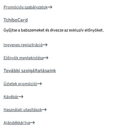
Promóciós szabályzatok
TchiboCard
Gyűjtse a babszemeket és élvezze az exkluzív előnyöket.
Ingyenes regisztráció
Előnyök megtekintése
További szolgáltatásaink
Üzletek promóciói
Kávébár
Használati utasítások
Ajándékkártya