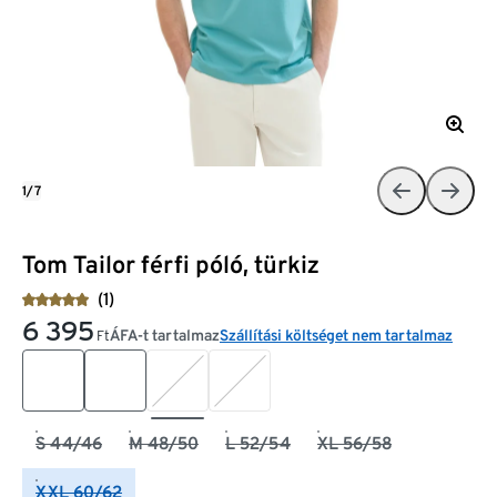
1/7
Tom Tailor férfi póló, türkiz
(1)
6 395
ÁFA-t tartalmaz
Szállítási költséget nem tartalmaz
Ft
S 44/46
M 48/50
L 52/54
XL 56/58
XXL 60/62