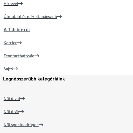
Hírlevél
Útmutató és mérettanácsadó
A Tchibo-ról
Karrier
Fenntarthatóság
Sajtó
Legnépszerűbb kategóriáink
Női divat
Női órák
Női sportnadrágok