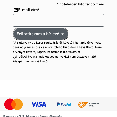
* Kötelezően kitöltendő mező
E-mail cím*
Feliratkozom a hírlevélre
¹ Az utalvány a sikeres regisztrációt követő 1 hónapig érvényes,
csak egyszer és csak a www.tchibo.hu oldalon beváltható. Nem
érvényes kávéra, kapszulás termékekre, valamint
ajándékkártyákra, más kedvezményekkel nem összevonható,
készpénzre nem váltható.
Egyszerű & biztonságos fizetés