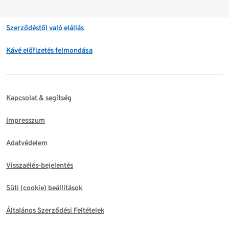
Szerződéstől való elállás
Kávé előfizetés felmondása
Kapcsolat & segítség
Impresszum
Adatvédelem
Visszaélés-bejelentés
Süti (cookie) beállítások
Általános Szerződési Feltételek