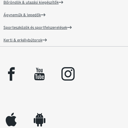
Bőröndök & utazási kiegészítők
Ágyneműk & lepedők
Sporteszközök és sportfelszerelések
Kerti & erkélybútorok
facebook
youtube
instagram
appleinc
android