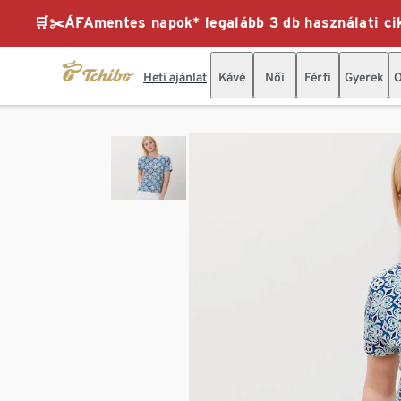
🛒✂️ÁFAmentes napok* legalább 3 db használati cik
Heti ajánlat
Kávé
Női
Férfi
Gyerek
O