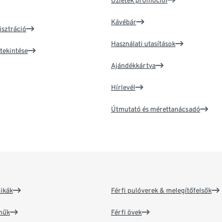
Üzletek promóciói
Kávébár
isztráció
Használati utasítások
tekintése
Ajándékkártya
Hírlevél
Útmutató és mérettanácsadó
ikák
Férfi pulóverek & melegítőfelsők
műk
Férfi övek