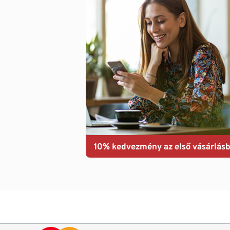
10% kedvezmény az első vásárlásb