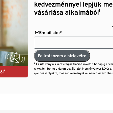
kedvezménnyel lepjük me
vásárlása alkalmából¹
E-mail cím*
Feliratkozom a hírlevélre
¹ Az utalvány a sikeres regisztrációt követő 1 hónapig érvé
www.tchibo.hu oldalon beváltható. Nem érvényes kávéra, 
ól¹
ajándékkártyákra, más kedvezményekkel nem összevonható