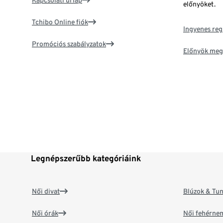
Kapcsolati űrlap
előnyöket.
Tchibo Online fiók
Ingyenes reg
Promóciós szabályzatok
Előnyök meg
Legnépszerűbb kategóriáink
Női divat
Blúzok & Tun
Női órák
Női fehérne