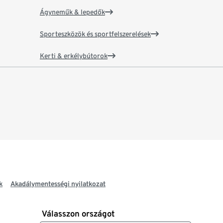
Ágyneműk & lepedők
Sporteszközök és sportfelszerelések
Kerti & erkélybútorok
k
Akadálymentességi nyilatkozat
Válasszon országot