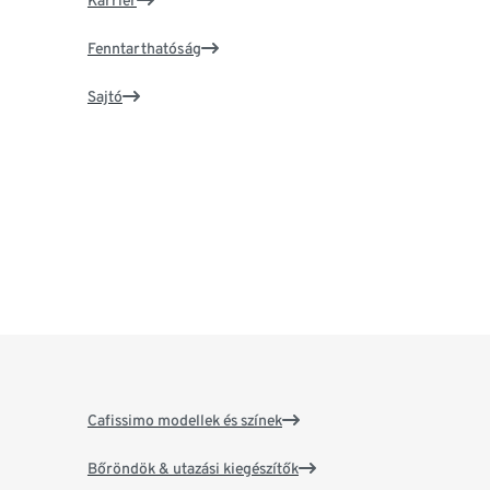
Karrier
Fenntarthatóság
Sajtó
Cafissimo modellek és színek
Bőröndök & utazási kiegészítők