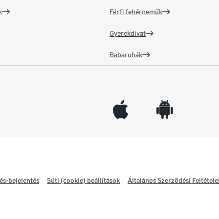
k
Férfi fehérneműk
Gyerekdivat
Babaruhák
appleinc
android
és-bejelentés
Süti (cookie) beállítások
Általános Szerződési Feltétele