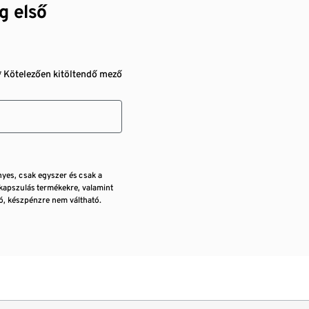
g első
* Kötelezően kitöltendő mező
nyes, csak egyszer és csak a
kapszulás termékekre, valamint
, készpénzre nem váltható.