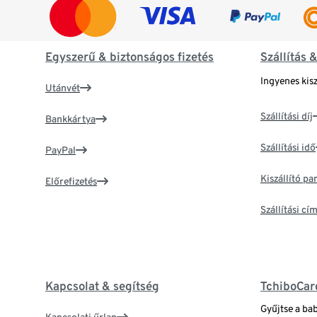
Egyszerű & biztonságos fizetés
Szállítás 
Ingyenes kisz
Utánvét
Szállítási díj
Bankkártya
Szállítási idő
PayPal
Kiszállító p
Előrefizetés
Szállítási c
Kapcsolat & segítség
TchiboCar
Gyűjtse a ba