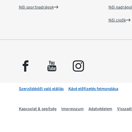
Női sportnadrágok
Női nadrágo
Női cipők
facebook
youtube
instagram
Szerződéstől való elállás
Kávé előfizetés felmondása
Kapcsolat & segítség
Impresszum
Adatvédelem
Visszaél