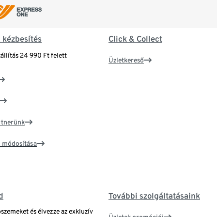
& kézbesítés
Click & Collect
állítás 24 990 Ft felett
Üzletkereső
artnerünk
ím módosítása
d
További szolgáltatásaink
bszemeket és élvezze az exkluzív