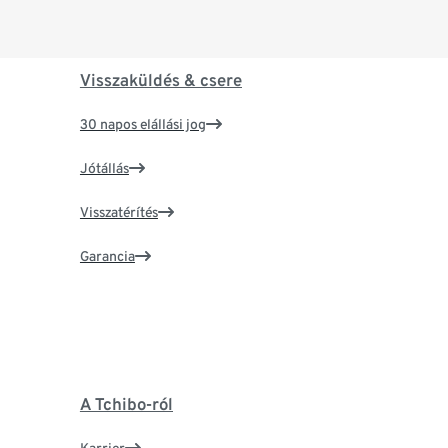
Visszaküldés & csere
30 napos elállási jog
Jótállás
Visszatérítés
Garancia
A Tchibo-ról