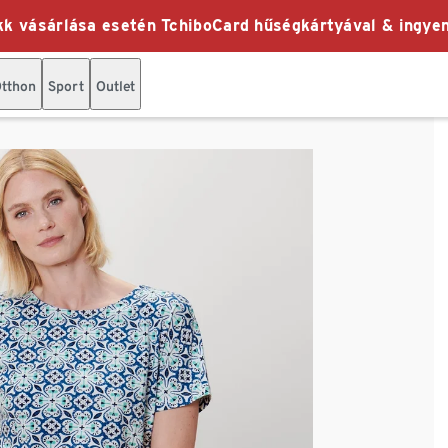
k vásárlása esetén TchiboCard hűségkártyával & ingyen
tthon
Sport
Outlet