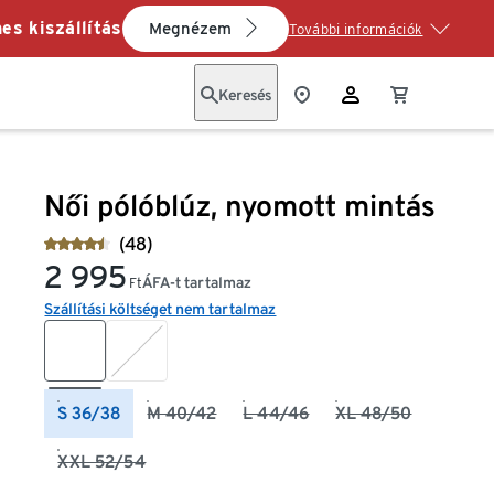
es kiszállítás
Megnézem
További információk
Keresés
Női pólóblúz, nyomott mintás
(48)
2 995
ÁFA-t tartalmaz
Ft
Szállítási költséget nem tartalmaz
S 36/38
M 40/42
L 44/46
XL 48/50
XXL 52/54