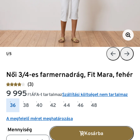
1/5
Női 3/4-es farmernadrág, Fit Mara, fehér
(3)
9 995
ÁFA-t tartalmaz
Szállítási költséget nem tartalmaz
Ft
36
38
40
42
44
46
48
A megfelelő méret meghatározása
Mennyiség
Kosárba