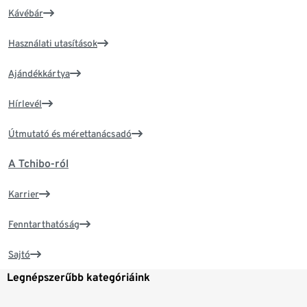
Kávébár
Használati utasítások
Ajándékkártya
Hírlevél
Útmutató és mérettanácsadó
A Tchibo-ról
Karrier
Fenntarthatóság
Sajtó
Legnépszerűbb kategóriáink