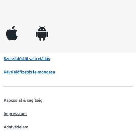
appleinc
android
Szerződéstől való elállás
Kávé előfizetés felmondása
Kapcsolat & segítség
Impresszum
Adatvédelem