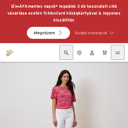
🛒✂️ÁFAmentes napok* legalább 3 db használati cikk
vásárlása esetén TchiboCard hűségkártyával & ingyenes
kiszállítás
Megnézem
További információk