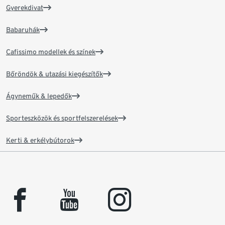
Gyerekdivat
Babaruhák
Cafissimo modellek és színek
Bőröndök & utazási kiegészítők
Ágyneműk & lepedők
Sporteszközök és sportfelszerelések
Kerti & erkélybútorok
facebook
youtube
instagram