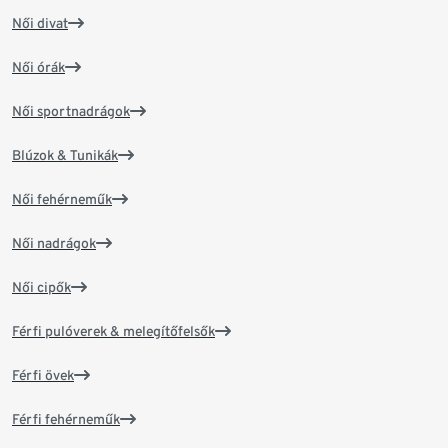
Női divat
Női órák
Női sportnadrágok
Blúzok & Tunikák
Női fehérneműk
Női nadrágok
Női cipők
Férfi pulóverek & melegítőfelsők
Férfi övek
Férfi fehérneműk