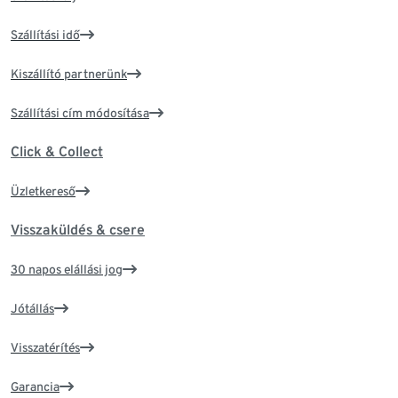
Szállítási idő
Kiszállító partnerünk
Szállítási cím módosítása
Click & Collect
Üzletkereső
Visszaküldés & csere
30 napos elállási jog
Jótállás
Visszatérítés
Garancia