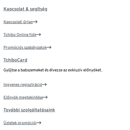
Kapcsolat & segítség
Kapcsolati űrlap
Tchibo Online fiók
Promóciós szabályzatok
TchiboCard
Gyűjtse a babszemeket és élvezze az exkluzív előnyöket.
Ingyenes regisztráció
Előnyök megtekintése
További szolgáltatásaink
Üzletek promóciói