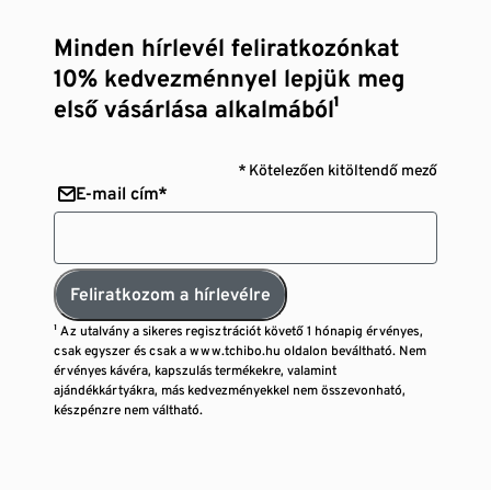
Minden hírlevél feliratkozónkat
10% kedvezménnyel lepjük meg
első vásárlása alkalmából¹
* Kötelezően kitöltendő mező
E-mail cím*
Feliratkozom a hírlevélre
¹ Az utalvány a sikeres regisztrációt követő 1 hónapig érvényes,
csak egyszer és csak a www.tchibo.hu oldalon beváltható. Nem
érvényes kávéra, kapszulás termékekre, valamint
ajándékkártyákra, más kedvezményekkel nem összevonható,
készpénzre nem váltható.