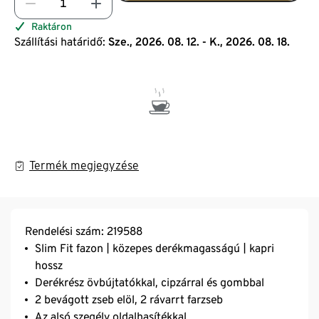
Raktáron
Szállítási határidő:
Sze., 2026. 08. 12. - K., 2026. 08. 18.
Termék megjegyzése
Rendelési szám: 219588
Slim Fit fazon | közepes derékmagasságú | kapri
hossz
Derékrész övbújtatókkal, cipzárral és gombbal
2 bevágott zseb elöl, 2 rávarrt farzseb
Az alsó szegély oldalhasítékkal