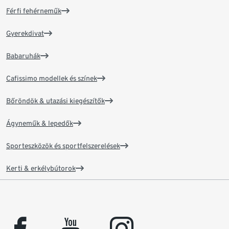
Férfi fehérneműk
Gyerekdivat
Babaruhák
Cafissimo modellek és színek
Bőröndök & utazási kiegészítők
Ágyneműk & lepedők
Sporteszközök és sportfelszerelések
Kerti & erkélybútorok