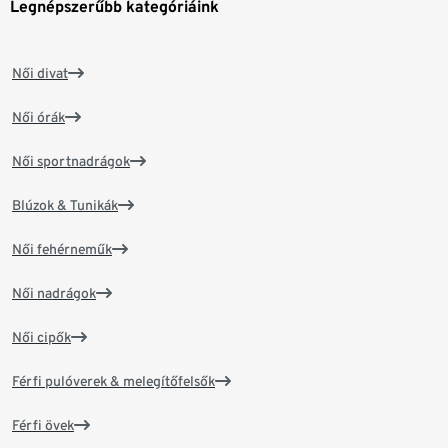
Legnépszerűbb kategóriáink
Női divat
Női órák
Női sportnadrágok
Blúzok & Tunikák
Női fehérneműk
Női nadrágok
Női cipők
Férfi pulóverek & melegítőfelsők
Férfi övek