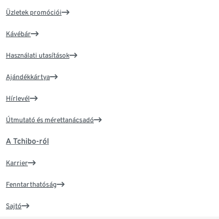
Üzletek promóciói
Kávébár
Használati utasítások
Ajándékkártya
Hírlevél
Útmutató és mérettanácsadó
A Tchibo-ról
Karrier
Fenntarthatóság
Sajtó