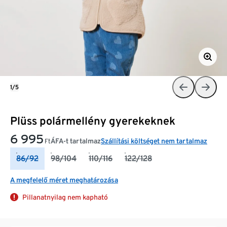
1/5
Plüss polármellény gyerekeknek
6 995
ÁFA-t tartalmaz
Szállítási költséget nem tartalmaz
Ft
86/92
98/104
110/116
122/128
A megfelelő méret meghatározása
Pillanatnyilag nem kapható