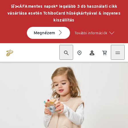
🛒✂️ÁFAmentes napok* legalább 3 db használati cikk
vásárlása esetén TchiboCard hűségkártyával & ingyenes
kiszállítás
Megnézem
További információk