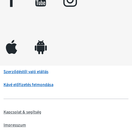
facebook
youtube
instagram
appleinc
android
Szerződéstől való elállás
Kávé előfizetés felmondása
Kapcsolat & segítség
Impresszum