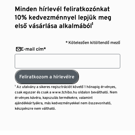
Minden hírlevél feliratkozónkat
10% kedvezménnyel lepjük meg
első vásárlása alkalmából¹
* Kötelezően kitöltendő mező
E-mail cím*
Feliratkozom a hírlevélre
¹ Az utalvány a sikeres regisztrációt követő 1 hónapig érvényes,
csak egyszer és csak a www.tchibo.hu oldalon beváltható. Nem
érvényes kávéra, kapszulás termékekre, valamint
ajándékkártyákra, más kedvezményekkel nem összevonható,
készpénzre nem váltható.