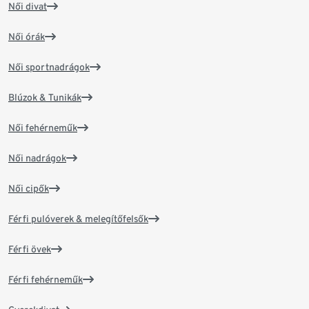
Női divat
Női órák
Női sportnadrágok
Blúzok & Tunikák
Női fehérneműk
Női nadrágok
Női cipők
Férfi pulóverek & melegítőfelsők
Férfi övek
Férfi fehérneműk