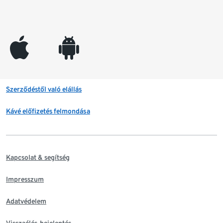
appleinc
android
Szerződéstől való elállás
Kávé előfizetés felmondása
Kapcsolat & segítség
Impresszum
Adatvédelem
Visszaélés-bejelentés