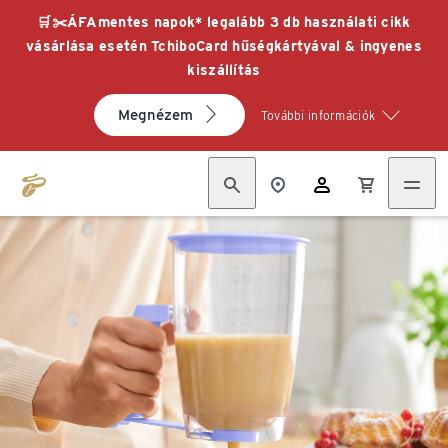
🛒✂️ÁFAmentes napok* legalább 3 db használati cikk
vásárlása esetén TchiboCard hűségkártyával & ingyenes
kiszállítás
Megnézem
További információk