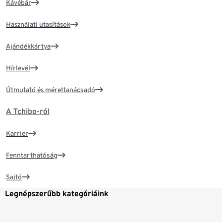
Kávébár
Használati utasítások
Ajándékkártya
Hírlevél
Útmutató és mérettanácsadó
A Tchibo-ról
Karrier
Fenntarthatóság
Sajtó
Legnépszerűbb kategóriáink