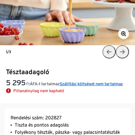
1/3
Tésztaadagoló
5 295
ÁFA-t tartalmaz
Szállítási költséget nem tartalmaz
Ft
Pillanatnyilag nem kapható
Rendelési szám: 202827
Tiszta és pontos adagolás
Folyékony tészták, pászka- vagy palacsintatészták