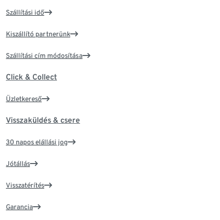
Szállítási idő
Kiszállító partnerünk
Szállítási cím módosítása
Click & Collect
Üzletkereső
Visszaküldés & csere
30 napos elállási jog
Jótállás
Visszatérítés
Garancia