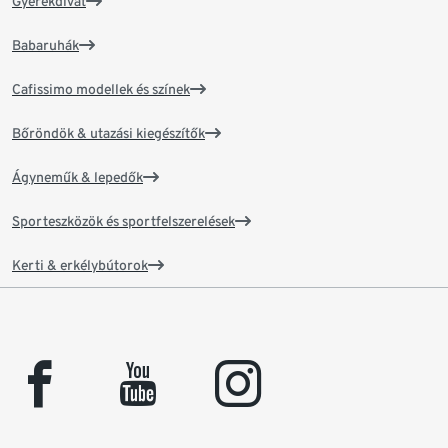
Gyerekdivat
Babaruhák
Cafissimo modellek és színek
Bőröndök & utazási kiegészítők
Ágyneműk & lepedők
Sporteszközök és sportfelszerelések
Kerti & erkélybútorok
facebook
youtube
instagram