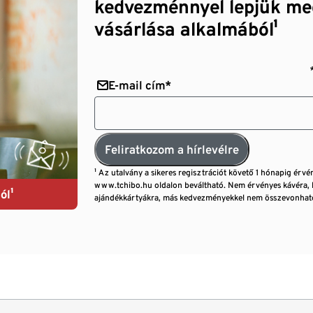
kedvezménnyel lepjük me
vásárlása alkalmából¹
E-mail cím*
Feliratkozom a hírlevélre
¹ Az utalvány a sikeres regisztrációt követő 1 hónapig érvé
www.tchibo.hu oldalon beváltható. Nem érvényes kávéra, 
ól¹
ajándékkártyákra, más kedvezményekkel nem összevonható