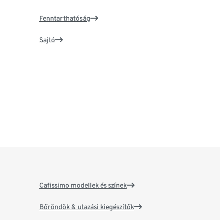
Fenntarthatóság
Sajtó
Cafissimo modellek és színek
Bőröndök & utazási kiegészítők