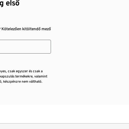
g első
* Kötelezően kitöltendő mező
nyes, csak egyszer és csak a
kapszulás termékekre, valamint
, készpénzre nem váltható.