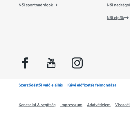
Női sportnadrágok
Női nadrágo
Női cipők
facebook
youtube
instagram
Szerződéstől való elállás
Kávé előfizetés felmondása
Kapcsolat & segítség
Impresszum
Adatvédelem
Visszaél