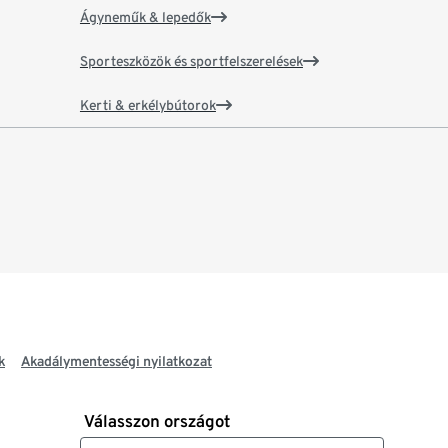
Ágyneműk & lepedők
Sporteszközök és sportfelszerelések
Kerti & erkélybútorok
k
Akadálymentességi nyilatkozat
Válasszon országot