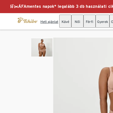
🛒✂️ÁFAmentes napok* legalább 3 db használati cik
Heti ajánlat
Kávé
Női
Férfi
Gyerek
O