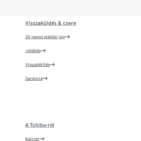
Visszaküldés & csere
30 napos elállási jog
Jótállás
Visszatérítés
Garancia
A Tchibo-ról
Karrier