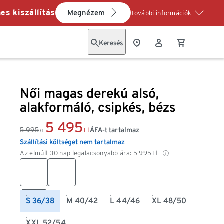
es kiszállítás
Megnézem
További információk
Keresés
Női magas derekú alsó,
alakformáló, csipkés, bézs
5 495
5 995
ÁFA-t tartalmaz
Ft
Ft
Szállítási költséget nem tartalmaz
Az elmúlt 30 nap legalacsonyabb ára:
5 995
Ft
S 36/38
M 40/42
L 44/46
XL 48/50
XXL 52/54