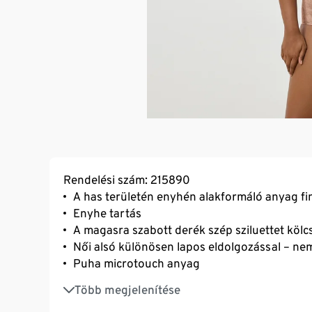
Rendelési szám: 215890
A has területén enyhén alakformáló anyag fi
Enyhe tartás
A magasra szabott derék szép sziluettet köl
Női alsó különösen lapos eldolgozással – nem 
Puha microtouch anyag
Tartós és a mosást rendkívül jól tűrő, kiváló
Több megjelenítése
Pamut lépésbetét