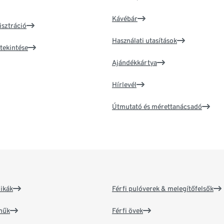
Kávébár
isztráció
Használati utasítások
tekintése
Ajándékkártya
Hírlevél
Útmutató és mérettanácsadó
ikák
Férfi pulóverek & melegítőfelsők
műk
Férfi övek