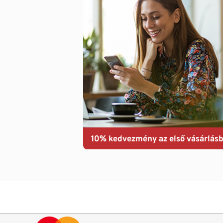
10% kedvezmény az első vásárlásb