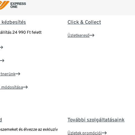
& kézbesítés
Click & Collect
állítás 24 990 Ft felett
Üzletkereső
artnerünk
ím módosítása
d
További szolgáltatásaink
bszemeket és élvezze az exkluzív
Üzletek promóciói