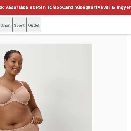
k vásárlása esetén TchiboCard hűségkártyával & ingyen
tthon
Sport
Outlet