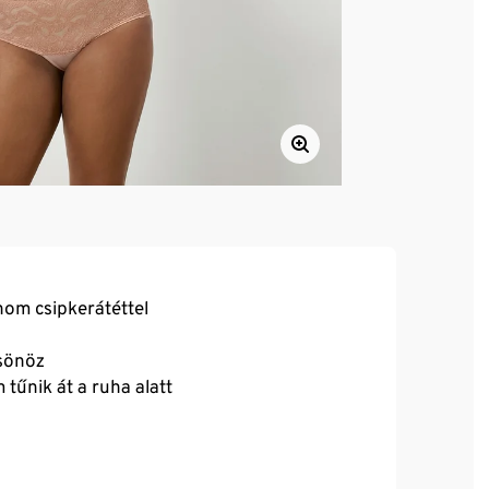
nom csipkerátéttel
csönöz
tűnik át a ruha alatt
 minőségű, márkás elasztánnal