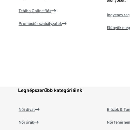
előnyöket.
Tchibo Online fiók
Ingyenes reg
Promóciós szabályzatok
Előnyök meg
Legnépszerűbb kategóriáink
Női divat
Blúzok & Tun
Női órák
Női fehérne