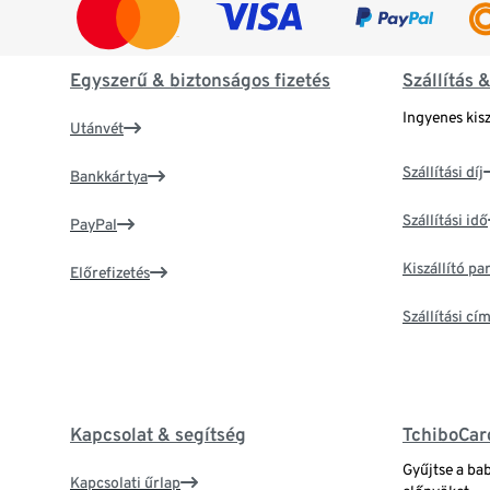
Egyszerű & biztonságos fizetés
Szállítás 
Ingyenes kisz
Utánvét
Szállítási díj
Bankkártya
Szállítási idő
PayPal
Kiszállító p
Előrefizetés
Szállítási c
Kapcsolat & segítség
TchiboCar
Gyűjtse a ba
Kapcsolati űrlap