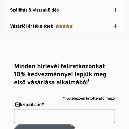
Szállítás & visszaküldés
Vásárlói értékelések
Minden hírlevél feliratkozónkat
10% kedvezménnyel lepjük meg
első vásárlása alkalmából¹
* Kötelezően kitöltendő mező
E-mail cím*