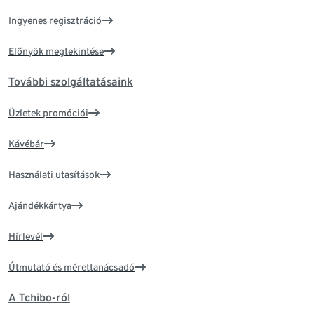
Ingyenes regisztráció
Előnyök megtekintése
További szolgáltatásaink
Üzletek promóciói
Kávébár
Használati utasítások
Ajándékkártya
Hírlevél
Útmutató és mérettanácsadó
A Tchibo-ról