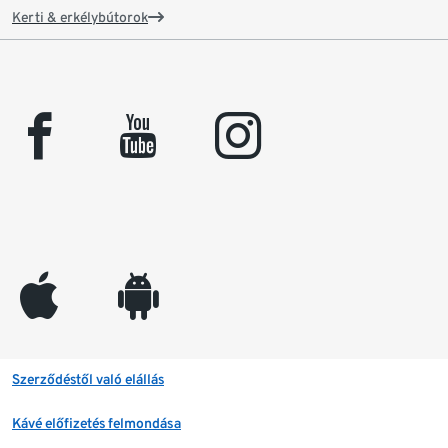
Kerti & erkélybútorok
facebook
youtube
instagram
appleinc
android
Szerződéstől való elállás
Kávé előfizetés felmondása