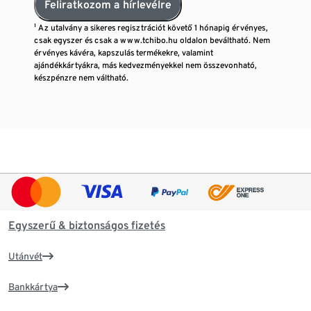
Feliratkozom a hírlevélre
¹ Az utalvány a sikeres regisztrációt követő 1 hónapig érvényes,
csak egyszer és csak a www.tchibo.hu oldalon beváltható. Nem
érvényes kávéra, kapszulás termékekre, valamint
ajándékkártyákra, más kedvezményekkel nem összevonható,
készpénzre nem váltható.
Egyszerű & biztonságos fizetés
Utánvét
Bankkártya