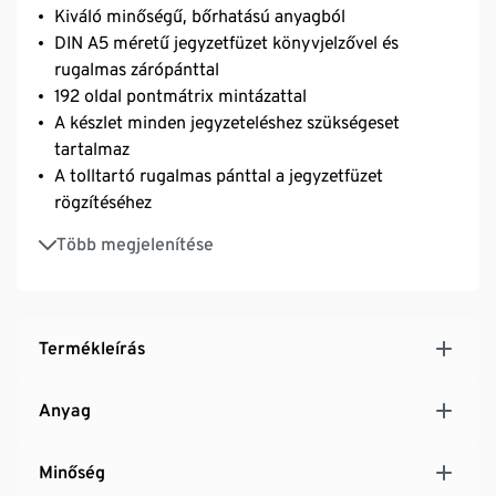
Kiváló minőségű, bőrhatású anyagból
DIN A5 méretű jegyzetfüzet könyvjelzővel és
rugalmas zárópánttal
192 oldal pontmátrix mintázattal
A készlet minden jegyzeteléshez szükségeset
tartalmaz
A tolltartó rugalmas pánttal a jegyzetfüzet
rögzítéséhez
FSC® tanúsítvánnyal rendelkező papírral
Több megjelenítése
Stílusosan jegyezhetők le az ötletek és a gondolatok
- ideális útközben
A tok illik a kereskedelmi forgalomban kapható
töltő-, golyóstollakhoz, ceruzákhoz stb.
Termékleírás
Anyag
Minőség