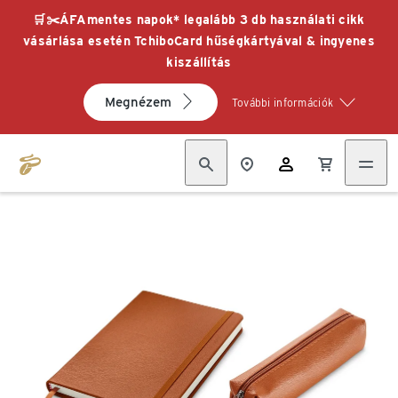
🛒✂️ÁFAmentes napok* legalább 3 db használati cikk
vásárlása esetén TchiboCard hűségkártyával & ingyenes
kiszállítás
Megnézem
További információk