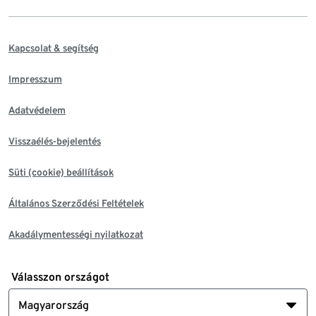
Kapcsolat & segítség
Impresszum
Adatvédelem
Visszaélés-bejelentés
Süti (cookie) beállítások
Általános Szerződési Feltételek
Akadálymentességi nyilatkozat
Válasszon országot
Magyarország