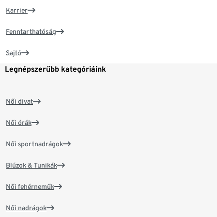
Karrier
Fenntarthatóság
Sajtó
Legnépszerűbb kategóriáink
Női divat
Női órák
Női sportnadrágok
Blúzok & Tunikák
Női fehérneműk
Női nadrágok