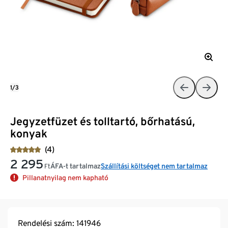
1/3
Jegyzetfüzet és tolltartó, bőrhatású,
konyak
(4)
2 295
ÁFA-t tartalmaz
Szállítási költséget nem tartalmaz
Ft
Pillanatnyilag nem kapható
Rendelési szám: 141946