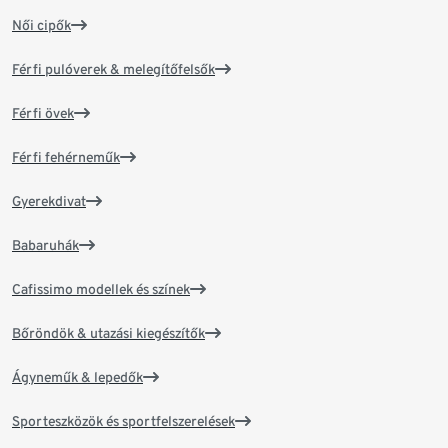
Női cipők
Férfi pulóverek & melegítőfelsők
Férfi övek
Férfi fehérneműk
Gyerekdivat
Babaruhák
Cafissimo modellek és színek
Bőröndök & utazási kiegészítők
Ágyneműk & lepedők
Sporteszközök és sportfelszerelések