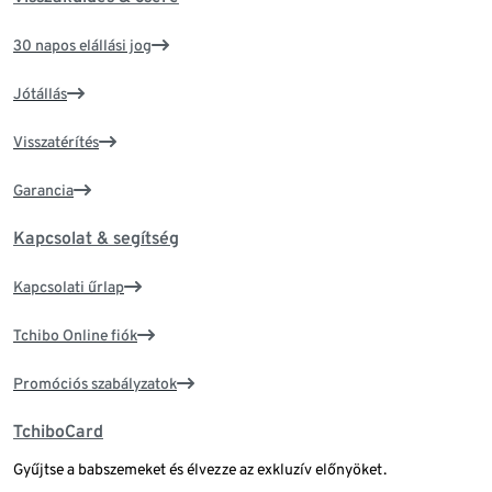
30 napos elállási jog
Jótállás
Visszatérítés
Garancia
Kapcsolat & segítség
Kapcsolati űrlap
Tchibo Online fiók
Promóciós szabályzatok
TchiboCard
Gyűjtse a babszemeket és élvezze az exkluzív előnyöket.