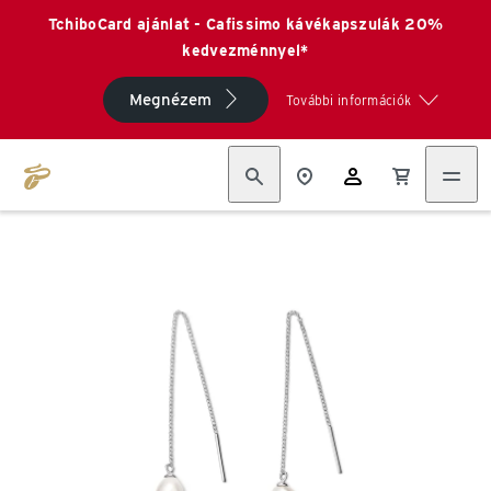
TchiboCard ajánlat - Cafissimo kávékapszulák 20%
kedvezménnyel*
Megnézem
További információk