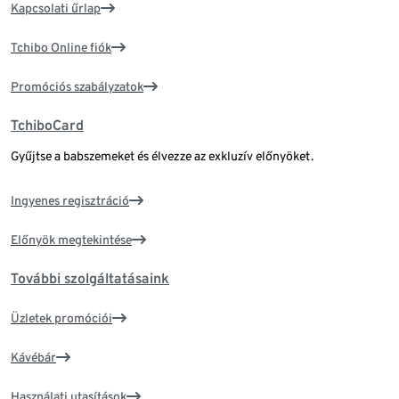
Kapcsolati űrlap
Tchibo Online fiók
Promóciós szabályzatok
TchiboCard
Gyűjtse a babszemeket és élvezze az exkluzív előnyöket.
Ingyenes regisztráció
Előnyök megtekintése
További szolgáltatásaink
Üzletek promóciói
Kávébár
Használati utasítások