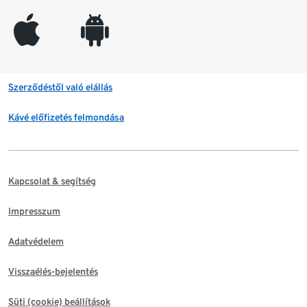
appleinc
android
Szerződéstől való elállás
Kávé előfizetés felmondása
Kapcsolat & segítség
Impresszum
Adatvédelem
Visszaélés-bejelentés
Süti (cookie) beállítások