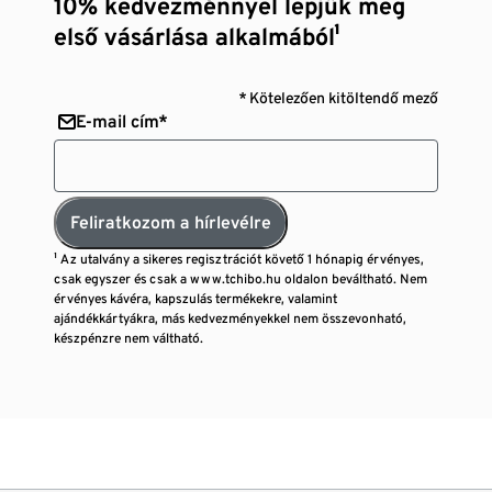
10% kedvezménnyel lepjük meg
első vásárlása alkalmából¹
* Kötelezően kitöltendő mező
E-mail cím*
Feliratkozom a hírlevélre
¹ Az utalvány a sikeres regisztrációt követő 1 hónapig érvényes,
csak egyszer és csak a www.tchibo.hu oldalon beváltható. Nem
érvényes kávéra, kapszulás termékekre, valamint
ajándékkártyákra, más kedvezményekkel nem összevonható,
készpénzre nem váltható.