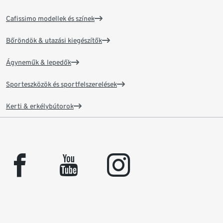
Cafissimo modellek és színek
Bőröndök & utazási kiegészítők
Ágyneműk & lepedők
Sporteszközök és sportfelszerelések
Kerti & erkélybútorok
facebook
youtube
instagram