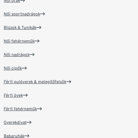
Női órák
Női sportnadrágok
Blúzok & Tunikák
Női fehérneműk
Női nadrágok
Női cipők
Férfi pulóverek & melegítőfelsők
Férfi övek
Férfi fehérneműk
Gyerekdivat
Babaruhák