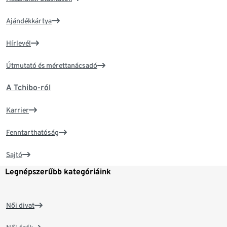
Ajándékkártya
Hírlevél
Útmutató és mérettanácsadó
A Tchibo-ról
Karrier
Fenntarthatóság
Sajtó
Legnépszerűbb kategóriáink
Női divat